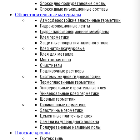
Эпоксидно-полиуретановые смолы
Эпоксидные инъекционные составы
Общестроительные материалы
Атмосферостойкие эластичные герметики
Гидроизоляционные ленты
Гидро- пароизоляционные мембраны
Клея герметики
Защитные покрытия наливного пола
Клея нитрилкаучуковые
Клея для металла
Монтажная пена
Очистители
Подливочные растворы
Системы жидной гидроизоляции
Термопластичные герметики
Универсальные строительные клея
Универсальные клея герметики
Шовные герметики
Силиконовые герметики
Эластичные герметики
Цементные плиточные клея
Ламели из углеродного волокна
Полиуретановые наливные полы
Плоские кровли
Геотекстиль