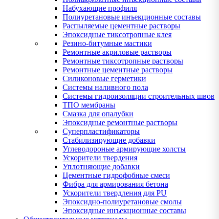
Набухающие профиля
Полиуретановые инъекционные составы
Распыляемые цементные растворы
Эпоксидные тиксотропные клея
Резино-битумные мастики
Ремонтные акриловые растворы
Ремонтные тиксотропные растворы
Ремонтные цементные растворы
Силиконовые герметики
Системы наливного пола
Системы гидроизоляции строительных швов
ТПО мембраны
Смазка для опалубки
Эпоксидные ремонтные растворы
Суперпластификаторы
Стабилизирующие добавки
Углеводороные армирующие холсты
Ускорители твердения
Уплотняющие добавки
Цементные гидрофобные смеси
Фибра для армирования бетона
Ускорители твердления для PU
Эпоксидно-полиуретановые смолы
Эпоксидные инъекционные составы