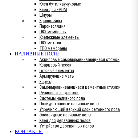
Клея бутилкаучуковые
Клея для EPDM
Шнуры
Кронштейны
Пароизоляция
ПВХ мембраны
Крепежные элементы
ПВХ металл
ТПО мембраны
НАЛИВНЫЕ ПОЛЫ
Акриловые самовыравнивающиеся стяжки
Кварцевый песок
Готовые элементы
Армирующие маты
Корунд
Самовыравнивающиеся цементные стяжки
Резиновые подложки
Системы наливного пола
Полиуретановые наливные полы
Упрочняющий верхний слой бетонного пола
Эпоксидные наливные полы
Клея для деревянных полов
Устрйство деревянных полов
КОНТАКТЫ