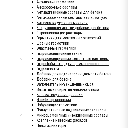
Акриловые герметики
Анкеровочные составы
Антиадгезионные составы для бетона
Антикоррозиеные составы для арматуры
Битумно-каучуковые мастики
Воздухововлекающие добавки для бетона
Выравнивающие растворы
Герметики для монтажных отверстий
Шовные герметики
Эластичные герметики
Гидроизоляционные ленты
Гидроизоляционные цементные растворы
Гидрофобизатор для промышленного пола
Гидрошпонки
Добавки для водонепроницаемости бетона
Добавки для бетона
Заполнитель инъекционных смол
Защитные покрытия наливного пола
Кольматирующые добавки
Игнибитор коррозии
Набухающие герметики
Полиуретановые подливочные растворы
Микроцементные инъекционные составы
Крепление навесных фасадов
Пластификаторы