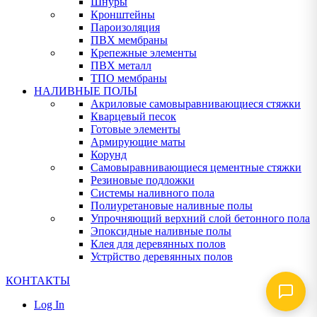
Шнуры
Кронштейны
Пароизоляция
ПВХ мембраны
Крепежные элементы
ПВХ металл
ТПО мембраны
НАЛИВНЫЕ ПОЛЫ
Акриловые самовыравнивающиеся стяжки
Кварцевый песок
Готовые элементы
Армирующие маты
Корунд
Самовыравнивающиеся цементные стяжки
Резиновые подложки
Системы наливного пола
Полиуретановые наливные полы
Упрочняющий верхний слой бетонного пола
Эпоксидные наливные полы
Клея для деревянных полов
Устрйство деревянных полов
КОНТАКТЫ
Log In