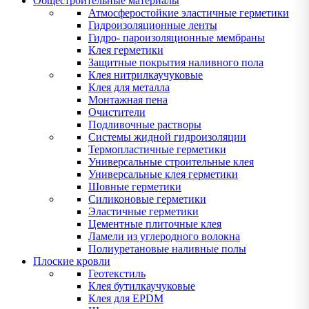
Общестроительные материалы
Атмосферостойкие эластичные герметики
Гидроизоляционные ленты
Гидро- пароизоляционные мембраны
Клея герметики
Защитные покрытия наливного пола
Клея нитрилкаучуковые
Клея для металла
Монтажная пена
Очистители
Подливочные растворы
Системы жидной гидроизоляции
Термопластичные герметики
Универсальные строительные клея
Универсальные клея герметики
Шовные герметики
Силиконовые герметики
Эластичные герметики
Цементные плиточные клея
Ламели из углеродного волокна
Полиуретановые наливные полы
Плоские кровли
Геотекстиль
Клея бутилкаучуковые
Клея для EPDM