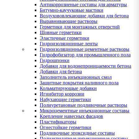
Антикоррозиеные составы для арматуры
Битумно-каучуковые мастики
Воздухововлекающие добавки для бетона
Выравнивающие растворы
Герметики для монтажных отверстий
Шовные герметики
Эластичные герметики
Гидроизоляционные ленты
Гидроизоляционные цементные растворы
Гидрофобизатор для промышленного пола
Гидрошпонки
Добавки для водонепроницаемости бетона
Добавки для бетона
Заполнитель инъекционных смол
Защитные покрытия наливного пола
Кольматирующые добавки
Игнибитор коррозии
Набухающие герметики
Полиуретановые подливочные растворы
Микроцементные инъекционные составы
Крепление навесных фасадов
Пластификаторы
Огнестойкие герметики
Подливочные эпоксидные составы
Полиакрилатные инъекционные составы