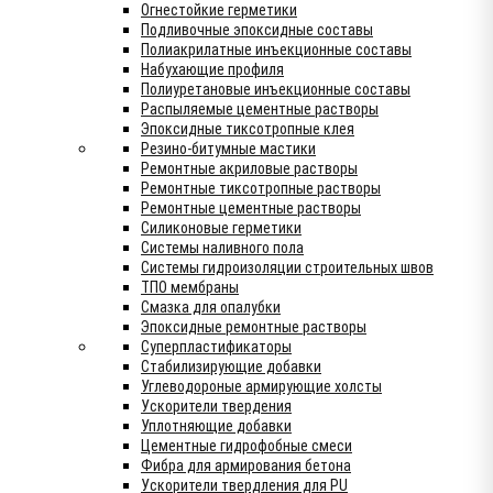
Огнестойкие герметики
Подливочные эпоксидные составы
Полиакрилатные инъекционные составы
Набухающие профиля
Полиуретановые инъекционные составы
Распыляемые цементные растворы
Эпоксидные тиксотропные клея
Резино-битумные мастики
Ремонтные акриловые растворы
Ремонтные тиксотропные растворы
Ремонтные цементные растворы
Силиконовые герметики
Системы наливного пола
Системы гидроизоляции строительных швов
ТПО мембраны
Смазка для опалубки
Эпоксидные ремонтные растворы
Суперпластификаторы
Стабилизирующие добавки
Углеводороные армирующие холсты
Ускорители твердения
Уплотняющие добавки
Цементные гидрофобные смеси
Фибра для армирования бетона
Ускорители твердления для PU