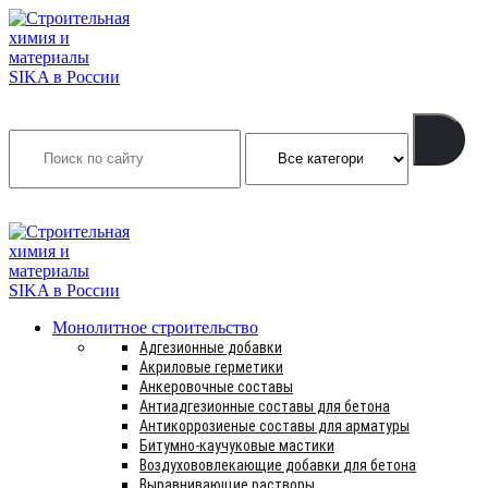
Search
INFO@SIKSMES.RU
Монолитное строительство
Адгезионные добавки
Акриловые герметики
Анкеровочные составы
Антиадгезионные составы для бетона
Антикоррозиеные составы для арматуры
Битумно-каучуковые мастики
Воздухововлекающие добавки для бетона
Выравнивающие растворы