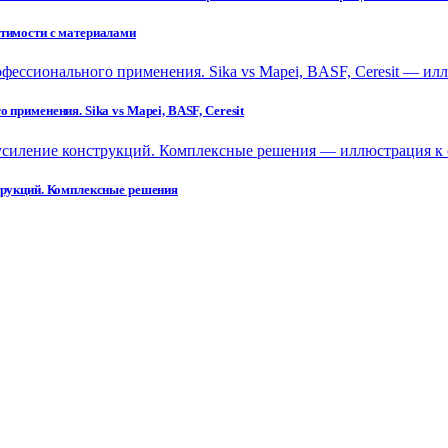
стимости с материалами
применения. Sika vs Mapei, BASF, Ceresit
струкций. Комплексные решения