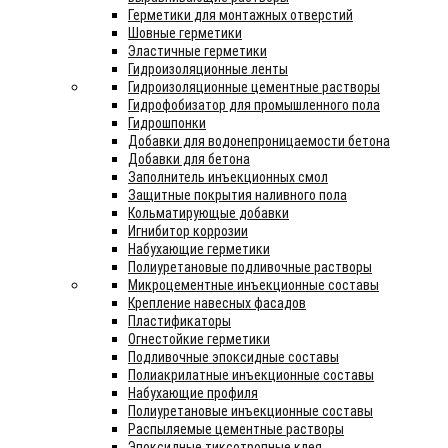
Герметики для монтажных отверстий
Шовные герметики
Эластичные герметики
Гидроизоляционные ленты
Гидроизоляционные цементные растворы
Гидрофобизатор для промышленного пола
Гидрошпонки
Добавки для водонепроницаемости бетона
Добавки для бетона
Заполнитель инъекционных смол
Защитные покрытия наливного пола
Кольматирующые добавки
Игнибитор коррозии
Набухающие герметики
Полиуретановые подливочные растворы
Микроцементные инъекционные составы
Крепление навесных фасадов
Пластификаторы
Огнестойкие герметики
Подливочные эпоксидные составы
Полиакрилатные инъекционные составы
Набухающие профиля
Полиуретановые инъекционные составы
Распыляемые цементные растворы
Эпоксидные тиксотропные клея