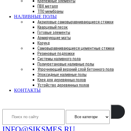
Крепежные элементы
ПВХ металл
ТПО мембраны
НАЛИВНЫЕ ПОЛЫ
Акриловые самовыравнивающиеся стяжки
Кварцевый песок
Готовые элементы
Армирующие маты
Корунд
Самовыравнивающиеся цементные стяжки
Резиновые подложки
Системы наливного пола
Полиуретановые наливные полы
Упрочняющий верхний слой бетонного пола
Эпоксидные наливные полы
Клея для деревянных полов
Устрйство деревянных полов
КОНТАКТЫ
Search
INFO@SIKSMES.RU