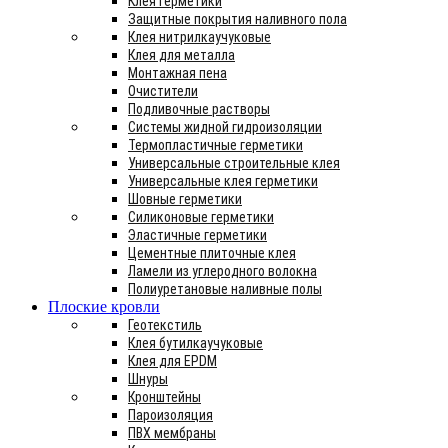
Клея герметики
Защитные покрытия наливного пола
Клея нитрилкаучуковые
Клея для металла
Монтажная пена
Очистители
Подливочные растворы
Системы жидной гидроизоляции
Термопластичные герметики
Универсальные строительные клея
Универсальные клея герметики
Шовные герметики
Силиконовые герметики
Эластичные герметики
Цементные плиточные клея
Ламели из углеродного волокна
Полиуретановые наливные полы
Плоские кровли
Геотекстиль
Клея бутилкаучуковые
Клея для EPDM
Шнуры
Кронштейны
Пароизоляция
ПВХ мембраны