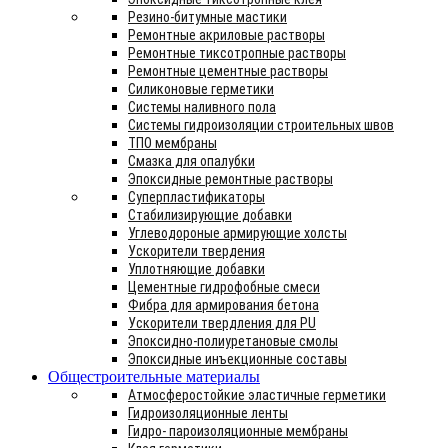
Резино-битумные мастики
Ремонтные акриловые растворы
Ремонтные тиксотропные растворы
Ремонтные цементные растворы
Силиконовые герметики
Системы наливного пола
Системы гидроизоляции строительных швов
ТПО мембраны
Смазка для опалубки
Эпоксидные ремонтные растворы
Суперпластификаторы
Стабилизирующие добавки
Углеводороные армирующие холсты
Ускорители твердения
Уплотняющие добавки
Цементные гидрофобные смеси
Фибра для армирования бетона
Ускорители твердления для PU
Эпоксидно-полиуретановые смолы
Эпоксидные инъекционные составы
Общестроительные материалы
Атмосферостойкие эластичные герметики
Гидроизоляционные ленты
Гидро- пароизоляционные мембраны