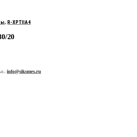
ты
R-XPTIIA4
,
0/20
info@siksmes.ru
IL: