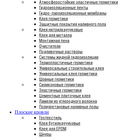
Атмосферостойкие эластичные герметики
Гидроизоляционные ленты
Гидро- пароизоляционные мембраны
Клея герметики
Защитные покрытия наливного пола
Клея нитрилкаучуковые
Клея для металла
Монтажная пена
Очистители
Подливочные растворы
Системы жидной гидроизоляции
Термопластичные герметики
Универсальные строительные клея
Универсальные клея герметики
Шовные герметики
Силиконовые герметики
Эластичные герметики
Цементные плиточные клея
Ламели из углеродного волокна
Полиуретановые наливные полы
Плоские кровли
Геотекстиль
Клея бутилкаучуковые
Клея для EPDM
Шнуры