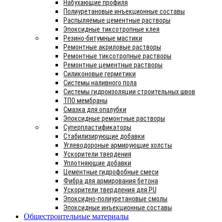
Набухающие профиля
Полиуретановые инъекционные составы
Распыляемые цементные растворы
Эпоксидные тиксотропные клея
Резино-битумные мастики
Ремонтные акриловые растворы
Ремонтные тиксотропные растворы
Ремонтные цементные растворы
Силиконовые герметики
Системы наливного пола
Системы гидроизоляции строительных швов
ТПО мембраны
Смазка для опалубки
Эпоксидные ремонтные растворы
Суперпластификаторы
Стабилизирующие добавки
Углеводороные армирующие холсты
Ускорители твердения
Уплотняющие добавки
Цементные гидрофобные смеси
Фибра для армирования бетона
Ускорители твердления для PU
Эпоксидно-полиуретановые смолы
Эпоксидные инъекционные составы
Общестроительные материалы