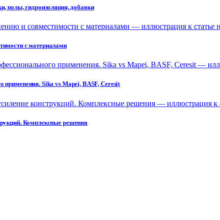
и, полы, гидроизоляция, добавки
стимости с материалами
применения. Sika vs Mapei, BASF, Ceresit
струкций. Комплексные решения