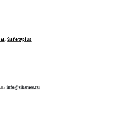
ты
Safetyplus
,
info@siksmes.ru
IL: