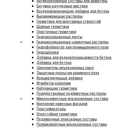
Антикоррозиеные составы для арматуры
Битумно-каучуковые мастики
Воздухововлекающие добавки для бетона
Выравнивающие растворы
Герметики для монтажных отверстий
Шовные герметики
Эластичные герметики
Гидроизоляционные ленты
Гидроизоляционные цементные растворы
Гидрофобизатор для промышленного пола
Гидрошпонки
Добавки для водонепроницаемости бетона
Добавки для бетона
Заполнитель инъекционных смол
Защитные покрытия наливного пола
Кольматирующые добавки
Игнибитор коррозии
Набухающие герметики
Полиуретановые подливочные растворы
Микроцементные инъекционные составы
Крепление навесных фасадов
Пластификаторы
Огнестойкие герметики
Подливочные эпоксидные составы
Полиакрилатные инъекционные составы