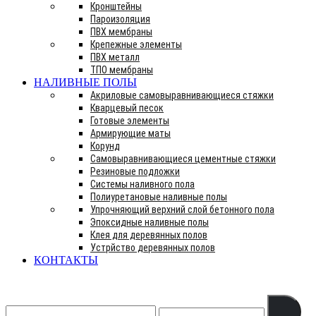
Кронштейны
Пароизоляция
ПВХ мембраны
Крепежные элементы
ПВХ металл
ТПО мембраны
НАЛИВНЫЕ ПОЛЫ
Акриловые самовыравнивающиеся стяжки
Кварцевый песок
Готовые элементы
Армирующие маты
Корунд
Самовыравнивающиеся цементные стяжки
Резиновые подложки
Системы наливного пола
Полиуретановые наливные полы
Упрочняющий верхний слой бетонного пола
Эпоксидные наливные полы
Клея для деревянных полов
Устрйство деревянных полов
КОНТАКТЫ
Search