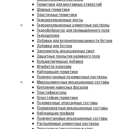
Герметики для монтажных отверстий
Шовные герметики
Эластичные герметики
Гидроизоляционные ленты
Гидроизоляционные цементные растворы
Гидрофобизатор для промышленного пола
Гидрошпонки
Добавки для водонепроницаемости бетона
Добавки для бетона
Заполнитель инъекционных смол
Защитные покрытия наливного пола
Кольматирующые добавки
Игнибитор коррозии
Набухающие герметики
Полиуретановые подливочные растворы
Микроцементные инъекционные составы
Крепление навесных фасадов
Пластификаторы
Огнестойкие герметики
Подливочные эпоксидные составы
Полиакрилатные инъекционные составы
Набухающие профиля
Полиуретановые инъекционные составы
Распыляемые цементные растворы
Эпоксидные тиксотропные клея