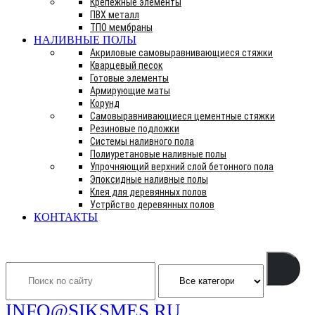
Крепежные элементы
ПВХ металл
ТПО мембраны
НАЛИВНЫЕ ПОЛЫ
Акриловые самовыравнивающиеся стяжки
Кварцевый песок
Готовые элементы
Армирующие маты
Корунд
Самовыравнивающиеся цементные стяжки
Резиновые подложки
Системы наливного пола
Полиуретановые наливные полы
Упрочняющий верхний слой бетонного пола
Эпоксидные наливные полы
Клея для деревянных полов
Устрйство деревянных полов
КОНТАКТЫ
Search
INFO@SIKSMES.RU