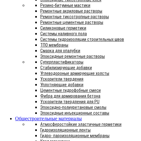
Резино-битумные мастики
Ремонтные акриловые растворы
Ремонтные тиксотропные растворы
Ремонтные цементные растворы
Силиконовые герметики
Системы наливного пола
Системы гидроизоляции строительных швов
ТПО мембраны
Смазка для опалубки
Эпоксидные ремонтные растворы
Суперпластификаторы
Стабилизирующие добавки
Углеводороные армирующие холсты
Ускорители твердения
Уплотняющие добавки
Цементные гидрофобные смеси
Фибра для армирования бетона
Ускорители твердления для PU
Эпоксидно-полиуретановые смолы
Эпоксидные инъекционные составы
Общестроительные материалы
Атмосферостойкие эластичные герметики
Гидроизоляционные ленты
Гидро- пароизоляционные мембраны