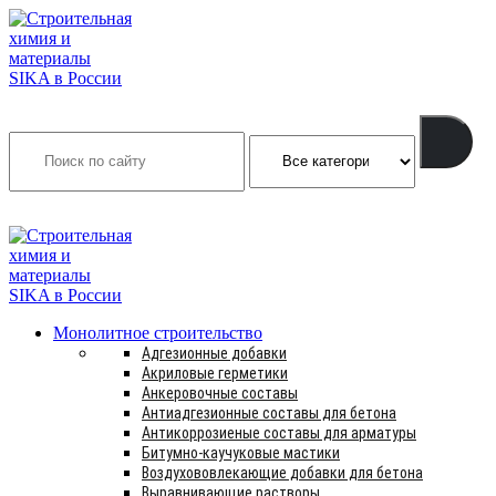
Search
INFO@SIKSMES.RU
Монолитное строительство
Адгезионные добавки
Акриловые герметики
Анкеровочные составы
Антиадгезионные составы для бетона
Антикоррозиеные составы для арматуры
Битумно-каучуковые мастики
Воздухововлекающие добавки для бетона
Выравнивающие растворы