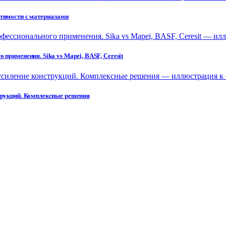
стимости с материалами
применения. Sika vs Mapei, BASF, Ceresit
струкций. Комплексные решения