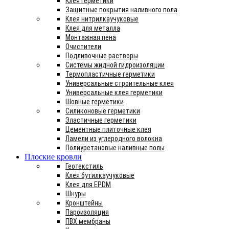
Клея герметики
Защитные покрытия наливного пола
Клея нитрилкаучуковые
Клея для металла
Монтажная пена
Очистители
Подливочные растворы
Системы жидной гидроизоляции
Термопластичные герметики
Универсальные строительные клея
Универсальные клея герметики
Шовные герметики
Силиконовые герметики
Эластичные герметики
Цементные плиточные клея
Ламели из углеродного волокна
Полиуретановые наливные полы
Плоские кровли
Геотекстиль
Клея бутилкаучуковые
Клея для EPDM
Шнуры
Кронштейны
Пароизоляция
ПВХ мембраны