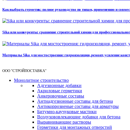
Как выбрать герметик: полное руководство по типам, применению и совме
Sika или конкуренты: сравнение строительной химии для профессионального 
Материалы Sika для мостостроения: гидроизоляция, ремонт, усиление кон
ООО "СТРОЙПОСТАВКА"
Монолитное строительство
Адгезионные добавки
Акриловые герметики
Анкеровочные составы
Антиадгезионные составы для бетона
Антикоррозиеные составы для арматуры
Битумно-каучуковые мастики
Воздухововлекающие добавки для бетона
Выравнивающие растворы
Герметики для монтажных отверстий