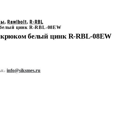
ты
Rawlbolt
R-RBL
,
,
м белый цинк R-RBL-08EW
ым крюком белый цинк R-RBL-08EW
info@siksmes.ru
IL: