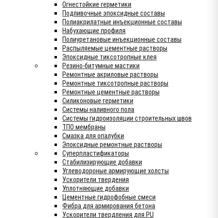
Огнестойкие герметики
Подливочные эпоксидные составы
Полиакрилатные инъекционные составы
Набухающие профиля
Полиуретановые инъекционные составы
Распыляемые цементные растворы
Эпоксидные тиксотропные клея
Резино-битумные мастики
Ремонтные акриловые растворы
Ремонтные тиксотропные растворы
Ремонтные цементные растворы
Силиконовые герметики
Системы наливного пола
Системы гидроизоляции строительных швов
ТПО мембраны
Смазка для опалубки
Эпоксидные ремонтные растворы
Суперпластификаторы
Стабилизирующие добавки
Углеводороные армирующие холсты
Ускорители твердения
Уплотняющие добавки
Цементные гидрофобные смеси
Фибра для армирования бетона
Ускорители твердления для PU