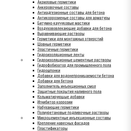
Акриловые герметики
Анкеровочные составы
Антиадгезионные составы для бетона
Антикоррозиеные составы для арматуры
Битумно-каучуковые мастики
Воздухововлекающие добавки для бетона
Выравнивающие растворы
Герметики для монтажных отверстий
Шовные герметики
Эластичные герметики
Гидроизоляционные ленты
Гидроизоляционные цементные растворы
Гидрофобизатор для промышленного пола
Гидрошпонки
Добавки для водонепроницаемости бетона
Добавки для бетона
Заполнитель инъекционных смол
Защитные покрытия наливного пола
Кольматирующые добавки
Игнибитор коррозии
Набухающие герметики
Полиуретановые подливочные растворы
Микроцементные инъекционные составы
Крепление навесных фасадов
Пластификаторы