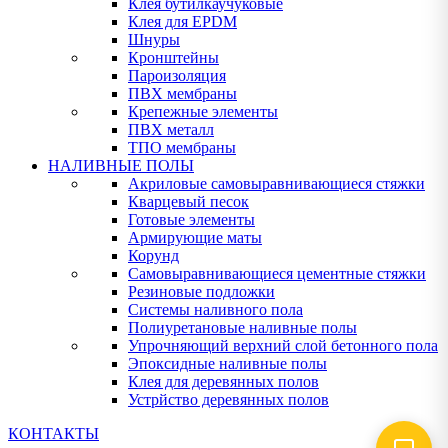
Клея бутилкаучуковые
Клея для EPDM
Шнуры
Кронштейны
Пароизоляция
ПВХ мембраны
Крепежные элементы
ПВХ металл
ТПО мембраны
НАЛИВНЫЕ ПОЛЫ
Акриловые самовыравнивающиеся стяжки
Кварцевый песок
Готовые элементы
Армирующие маты
Корунд
Самовыравнивающиеся цементные стяжки
Резиновые подложки
Системы наливного пола
Полиуретановые наливные полы
Упрочняющий верхний слой бетонного пола
Эпоксидные наливные полы
Клея для деревянных полов
Устрйство деревянных полов
КОНТАКТЫ