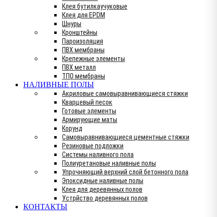
Клея бутилкаучуковые
Клея для EPDM
Шнуры
Кронштейны
Пароизоляция
ПВХ мембраны
Крепежные элементы
ПВХ металл
ТПО мембраны
НАЛИВНЫЕ ПОЛЫ
Акриловые самовыравнивающиеся стяжки
Кварцевый песок
Готовые элементы
Армирующие маты
Корунд
Самовыравнивающиеся цементные стяжки
Резиновые подложки
Системы наливного пола
Полиуретановые наливные полы
Упрочняющий верхний слой бетонного пола
Эпоксидные наливные полы
Клея для деревянных полов
Устрйство деревянных полов
КОНТАКТЫ