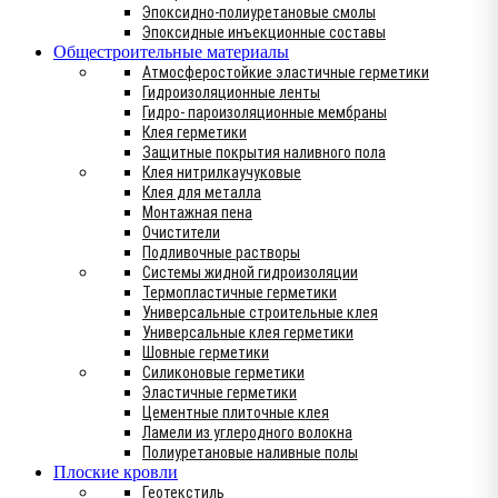
Эпоксидно-полиуретановые смолы
Эпоксидные инъекционные составы
Общестроительные материалы
Атмосферостойкие эластичные герметики
Гидроизоляционные ленты
Гидро- пароизоляционные мембраны
Клея герметики
Защитные покрытия наливного пола
Клея нитрилкаучуковые
Клея для металла
Монтажная пена
Очистители
Подливочные растворы
Системы жидной гидроизоляции
Термопластичные герметики
Универсальные строительные клея
Универсальные клея герметики
Шовные герметики
Силиконовые герметики
Эластичные герметики
Цементные плиточные клея
Ламели из углеродного волокна
Полиуретановые наливные полы
Плоские кровли
Геотекстиль