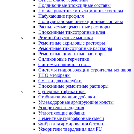
Подливочные эпоксидные составы
Полиакрилатные инъекционные составы
Набухающие профиля
Полиуретановые инъекционные составы
Распыляемые цементные растворы
Эпоксидные тиксотропные клея
Резино-битумные мастики
Ремонтные акриловые растворы
Ремонтные тиксотропные растворы
Ремонтные цементные растворы
Силиконовые герметики
Системы наливного пола
Системы гидроизоляции строительных швов
ТПО мембраны
Смазка для опалубки
Эпоксидные ремонтные растворы
Суперпластификаторы
Стабилизирующие добавки
Углеводороные армирующие холсты
Ускорители твердения
Уплотняющие добавки
Цементные гидрофобные смеси
Фибра для армирования бетона
Ускорители твердления для PU