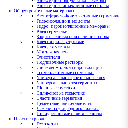
Эпоксидно-полиуретановые смолы
Эпоксидные инъекционные составы
Общестроительные материалы
Атмосферостойкие эластичные герметики
Гидроизоляционные ленты
Гидро- пароизоляционные мембраны
Клея герметики
Защитные покрытия наливного пола
Клея нитрилкаучуковые
Клея для металла
Монтажная пена
Очистители
Подливочные растворы
Системы жидной гидроизоляции
Термопластичные герметики
Универсальные строительные клея
Универсальные клея герметики
Шовные герметики
Силиконовые герметики
Эластичные герметики
Цементные плиточные клея
Ламели из углеродного волокна
Полиуретановые наливные полы
Плоские кровли
Геотекстиль