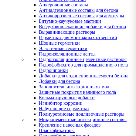
Анкеровочные составы
Антиадгезионные составы для бетона
Антикоррозиеные составы для арматуры
Битумно-каучуковые мастики
Воздухововлекающие добавки для бетона
Выравнивающие растворы
Герметики для монтажных отверстий
Шовные герметики
Эластичные герметики
Гидроизоляционные ленты
Гидроизоляционные цементные растворы
Гидрофобизатор для промышленного пола
Гидрошпонки
Добавки для водонепроницаемости бетона
Добавки для бетона
Заполнитель инъекционных смол
Защитные покрытия наливного пола
Кольматирующые добавки
Игнибитор коррозии
Набухающие герметики
Полиуретановые подливочные растворы
Микроцементные инъекционные составы
Крепление навесных фасадов
Пластификаторы
Огнестойкие герметики