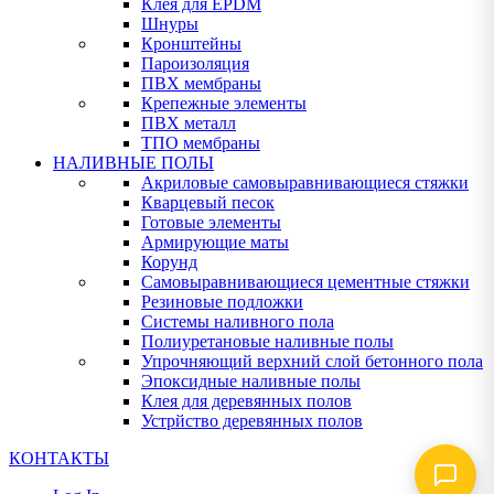
Клея для EPDM
Шнуры
Кронштейны
Пароизоляция
ПВХ мембраны
Крепежные элементы
ПВХ металл
ТПО мембраны
НАЛИВНЫЕ ПОЛЫ
Акриловые самовыравнивающиеся стяжки
Кварцевый песок
Готовые элементы
Армирующие маты
Корунд
Самовыравнивающиеся цементные стяжки
Резиновые подложки
Системы наливного пола
Полиуретановые наливные полы
Упрочняющий верхний слой бетонного пола
Эпоксидные наливные полы
Клея для деревянных полов
Устрйство деревянных полов
КОНТАКТЫ