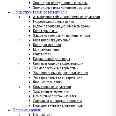
Эпоксидно-полиуретановые смолы
Эпоксидные инъекционные составы
Общестроительные материалы
Атмосферостойкие эластичные герметики
Гидроизоляционные ленты
Гидро- пароизоляционные мембраны
Клея герметики
Защитные покрытия наливного пола
Клея нитрилкаучуковые
Клея для металла
Монтажная пена
Очистители
Подливочные растворы
Системы жидной гидроизоляции
Термопластичные герметики
Универсальные строительные клея
Универсальные клея герметики
Шовные герметики
Силиконовые герметики
Эластичные герметики
Цементные плиточные клея
Ламели из углеродного волокна
Полиуретановые наливные полы
Плоские кровли
Геотекстиль