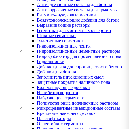
Антиадгезионные составы для бетона
Антикоррозиеные составы для арматуры
Битумно-каучуковые мастики
Воздухововлекающие добавки для бетона
Выравнивающие растворы
Герметики для монтажных отверстий
Шовные герметики
Эластичные герметики
Гидроизоляционные ленты
Гидроизоляционные цементные растворы
Гидрофобизатор для промышленного пола
Гидрошпонки
Добавки для водонепроницаемости бетона
Добавки для бетона
Заполнитель инъекционных смол
Защитные покрытия наливного пола
Кольматирующые добавки
Игнибитор коррозии
Набухающие герметики
Полиуретановые подливочные растворы
Микроцементные инъекционные составы
Крепление навесных фасадов
Пластификаторы
Огнестойкие герметики
Подливочные эпоксидные составы