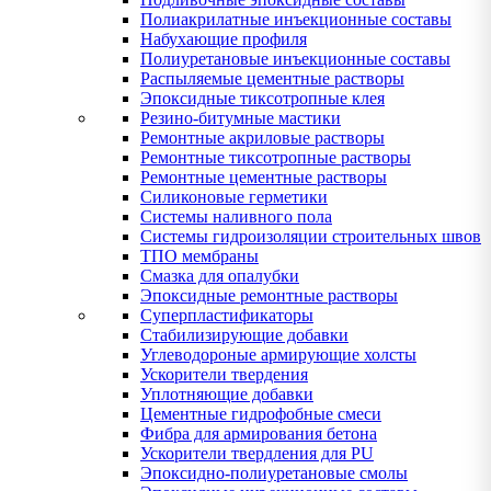
Полиакрилатные инъекционные составы
Набухающие профиля
Полиуретановые инъекционные составы
Распыляемые цементные растворы
Эпоксидные тиксотропные клея
Резино-битумные мастики
Ремонтные акриловые растворы
Ремонтные тиксотропные растворы
Ремонтные цементные растворы
Силиконовые герметики
Системы наливного пола
Системы гидроизоляции строительных швов
ТПО мембраны
Смазка для опалубки
Эпоксидные ремонтные растворы
Суперпластификаторы
Стабилизирующие добавки
Углеводороные армирующие холсты
Ускорители твердения
Уплотняющие добавки
Цементные гидрофобные смеси
Фибра для армирования бетона
Ускорители твердления для PU
Эпоксидно-полиуретановые смолы