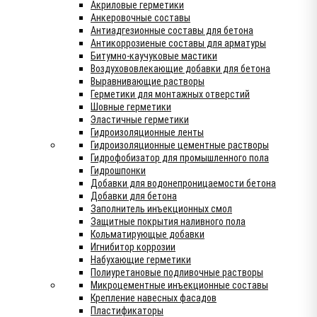
Акриловые герметики
Анкеровочные составы
Антиадгезионные составы для бетона
Антикоррозиеные составы для арматуры
Битумно-каучуковые мастики
Воздухововлекающие добавки для бетона
Выравнивающие растворы
Герметики для монтажных отверстий
Шовные герметики
Эластичные герметики
Гидроизоляционные ленты
Гидроизоляционные цементные растворы
Гидрофобизатор для промышленного пола
Гидрошпонки
Добавки для водонепроницаемости бетона
Добавки для бетона
Заполнитель инъекционных смол
Защитные покрытия наливного пола
Кольматирующые добавки
Игнибитор коррозии
Набухающие герметики
Полиуретановые подливочные растворы
Микроцементные инъекционные составы
Крепление навесных фасадов
Пластификаторы