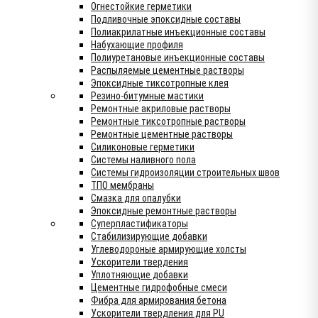
Огнестойкие герметики
Подливочные эпоксидные составы
Полиакрилатные инъекционные составы
Набухающие профиля
Полиуретановые инъекционные составы
Распыляемые цементные растворы
Эпоксидные тиксотропные клея
Резино-битумные мастики
Ремонтные акриловые растворы
Ремонтные тиксотропные растворы
Ремонтные цементные растворы
Силиконовые герметики
Системы наливного пола
Системы гидроизоляции строительных швов
ТПО мембраны
Смазка для опалубки
Эпоксидные ремонтные растворы
Суперпластификаторы
Стабилизирующие добавки
Углеводороные армирующие холсты
Ускорители твердения
Уплотняющие добавки
Цементные гидрофобные смеси
Фибра для армирования бетона
Ускорители твердления для PU