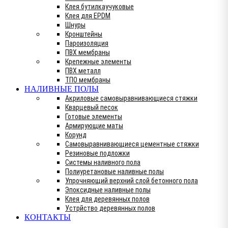
Клея бутилкаучуковые
Клея для EPDM
Шнуры
Кронштейны
Пароизоляция
ПВХ мембраны
Крепежные элементы
ПВХ металл
ТПО мембраны
НАЛИВНЫЕ ПОЛЫ
Акриловые самовыравнивающиеся стяжки
Кварцевый песок
Готовые элементы
Армирующие маты
Корунд
Самовыравнивающиеся цементные стяжки
Резиновые подложки
Системы наливного пола
Полиуретановые наливные полы
Упрочняющий верхний слой бетонного пола
Эпоксидные наливные полы
Клея для деревянных полов
Устрйство деревянных полов
КОНТАКТЫ