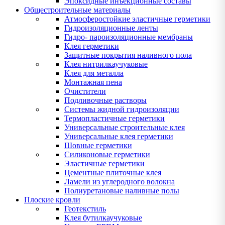
Эпоксидные инъекционные составы
Общестроительные материалы
Атмосферостойкие эластичные герметики
Гидроизоляционные ленты
Гидро- пароизоляционные мембраны
Клея герметики
Защитные покрытия наливного пола
Клея нитрилкаучуковые
Клея для металла
Монтажная пена
Очистители
Подливочные растворы
Системы жидной гидроизоляции
Термопластичные герметики
Универсальные строительные клея
Универсальные клея герметики
Шовные герметики
Силиконовые герметики
Эластичные герметики
Цементные плиточные клея
Ламели из углеродного волокна
Полиуретановые наливные полы
Плоские кровли
Геотекстиль
Клея бутилкаучуковые