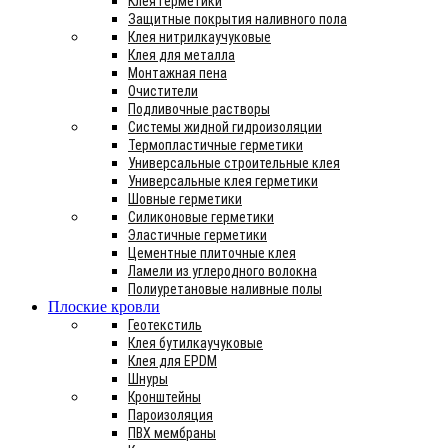
Клея герметики
Защитные покрытия наливного пола
Клея нитрилкаучуковые
Клея для металла
Монтажная пена
Очистители
Подливочные растворы
Системы жидной гидроизоляции
Термопластичные герметики
Универсальные строительные клея
Универсальные клея герметики
Шовные герметики
Силиконовые герметики
Эластичные герметики
Цементные плиточные клея
Ламели из углеродного волокна
Полиуретановые наливные полы
Плоские кровли
Геотекстиль
Клея бутилкаучуковые
Клея для EPDM
Шнуры
Кронштейны
Пароизоляция
ПВХ мембраны