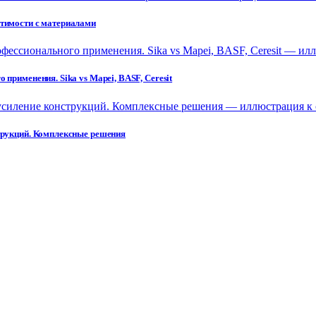
стимости с материалами
применения. Sika vs Mapei, BASF, Ceresit
струкций. Комплексные решения