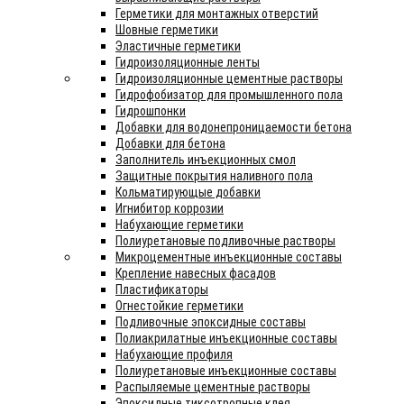
Герметики для монтажных отверстий
Шовные герметики
Эластичные герметики
Гидроизоляционные ленты
Гидроизоляционные цементные растворы
Гидрофобизатор для промышленного пола
Гидрошпонки
Добавки для водонепроницаемости бетона
Добавки для бетона
Заполнитель инъекционных смол
Защитные покрытия наливного пола
Кольматирующые добавки
Игнибитор коррозии
Набухающие герметики
Полиуретановые подливочные растворы
Микроцементные инъекционные составы
Крепление навесных фасадов
Пластификаторы
Огнестойкие герметики
Подливочные эпоксидные составы
Полиакрилатные инъекционные составы
Набухающие профиля
Полиуретановые инъекционные составы
Распыляемые цементные растворы
Эпоксидные тиксотропные клея