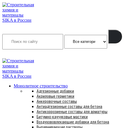
Search
INFO@SIKSMES.RU
Монолитное строительство
Адгезионные добавки
Акриловые герметики
Анкеровочные составы
Антиадгезионные составы для бетона
Антикоррозиеные составы для арматуры
Битумно-каучуковые мастики
Воздухововлекающие добавки для бетона
Выравнивающие растворы