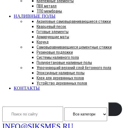
Крепежные элементы
ПВХ металл
ТПО мембраны
НАЛИВНЫЕ ПОЛЫ
Акриловые самовыравнивающиеся стяжки
Кварцевый песок
Готовые элементы
Армирующие маты
Корунд
Самовыравнивающиеся цементные стяжки
Резиновые подложки
Системы наливного пола
Полиуретановые наливные полы
Упрочняющий верхний слой бетонного пола
Эпоксидные наливные полы
Клея для деревянных полов
Устрйство деревянных полов
КОНТАКТЫ
Search
INFO@SIKSMES.RU