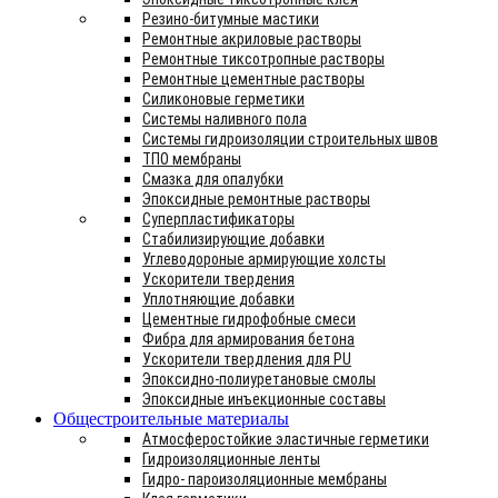
Резино-битумные мастики
Ремонтные акриловые растворы
Ремонтные тиксотропные растворы
Ремонтные цементные растворы
Силиконовые герметики
Системы наливного пола
Системы гидроизоляции строительных швов
ТПО мембраны
Смазка для опалубки
Эпоксидные ремонтные растворы
Суперпластификаторы
Стабилизирующие добавки
Углеводороные армирующие холсты
Ускорители твердения
Уплотняющие добавки
Цементные гидрофобные смеси
Фибра для армирования бетона
Ускорители твердления для PU
Эпоксидно-полиуретановые смолы
Эпоксидные инъекционные составы
Общестроительные материалы
Атмосферостойкие эластичные герметики
Гидроизоляционные ленты
Гидро- пароизоляционные мембраны