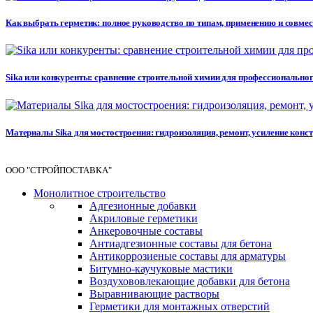
Как выбрать герметик: полное руководство по типам, применению и совме
Sika или конкуренты: сравнение строительной химии для профессионального 
Материалы Sika для мостостроения: гидроизоляция, ремонт, усиление кон
ООО "СТРОЙПОСТАВКА"
Монолитное строительство
Адгезионные добавки
Акриловые герметики
Анкеровочные составы
Антиадгезионные составы для бетона
Антикоррозиеные составы для арматуры
Битумно-каучуковые мастики
Воздухововлекающие добавки для бетона
Выравнивающие растворы
Герметики для монтажных отверстий