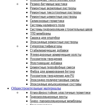
Резино-битумные мастики
Ремонтные акриловые растворы
Ремонтные тиксотропные растворы
Ремонтные цементные растворы
Силиконовые герметики
Системы наливного пола
Системы гидроизоляции строительных швов
ТПО мембраны
Смазка для опалубки
Эпоксидные ремонтные растворы
Суперпластификаторы
Стабилизирующие добавки
Углеводороные армирующие холсты
Ускорители твердения
Уплотняющие добавки
Цементные гидрофобные смеси
Фибра для армирования бетона
Ускорители твердления для PU
Эпоксидно-полиуретановые смолы
Эпоксидные инъекционные составы
Общестроительные материалы
Атмосферостойкие эластичные герметики
Гидроизоляционные ленты
Гидро- пароизоляционные мембраны