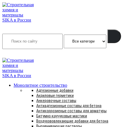
Search
INFO@SIKSMES.RU
Монолитное строительство
Адгезионные добавки
Акриловые герметики
Анкеровочные составы
Антиадгезионные составы для бетона
Антикоррозиеные составы для арматуры
Битумно-каучуковые мастики
Воздухововлекающие добавки для бетона
Выравнивающие растворы