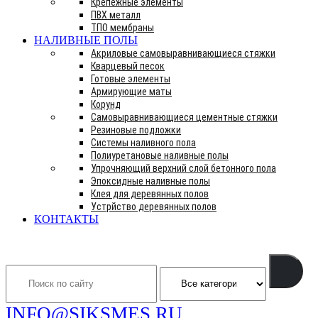
Крепежные элементы
ПВХ металл
ТПО мембраны
НАЛИВНЫЕ ПОЛЫ
Акриловые самовыравнивающиеся стяжки
Кварцевый песок
Готовые элементы
Армирующие маты
Корунд
Самовыравнивающиеся цементные стяжки
Резиновые подложки
Системы наливного пола
Полиуретановые наливные полы
Упрочняющий верхний слой бетонного пола
Эпоксидные наливные полы
Клея для деревянных полов
Устрйство деревянных полов
КОНТАКТЫ
Search
INFO@SIKSMES.RU