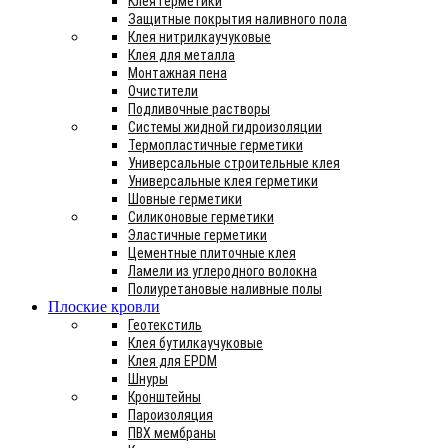
Клея герметики
Защитные покрытия наливного пола
Клея нитрилкаучуковые
Клея для металла
Монтажная пена
Очистители
Подливочные растворы
Системы жидной гидроизоляции
Термопластичные герметики
Универсальные строительные клея
Универсальные клея герметики
Шовные герметики
Силиконовые герметики
Эластичные герметики
Цементные плиточные клея
Ламели из углеродного волокна
Полиуретановые наливные полы
Плоские кровли
Геотекстиль
Клея бутилкаучуковые
Клея для EPDM
Шнуры
Кронштейны
Пароизоляция
ПВХ мембраны