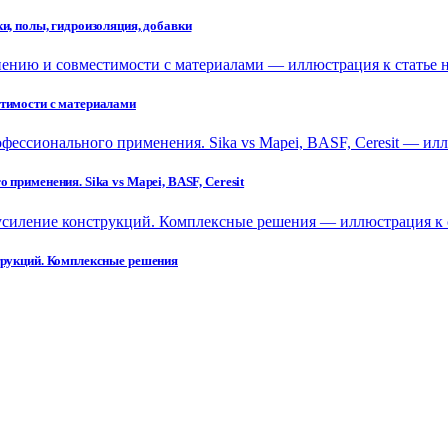
и, полы, гидроизоляция, добавки
стимости с материалами
применения. Sika vs Mapei, BASF, Ceresit
струкций. Комплексные решения