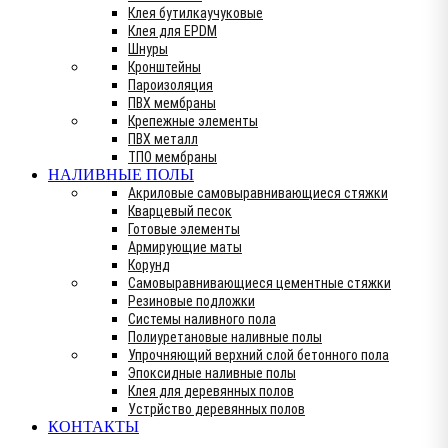
Клея бутилкаучуковые
Клея для EPDM
Шнуры
Кронштейны
Пароизоляция
ПВХ мембраны
Крепежные элементы
ПВХ металл
ТПО мембраны
НАЛИВНЫЕ ПОЛЫ
Акриловые самовыравнивающиеся стяжки
Кварцевый песок
Готовые элементы
Армирующие маты
Корунд
Самовыравнивающиеся цементные стяжки
Резиновые подложки
Системы наливного пола
Полиуретановые наливные полы
Упрочняющий верхний слой бетонного пола
Эпоксидные наливные полы
Клея для деревянных полов
Устрйство деревянных полов
КОНТАКТЫ