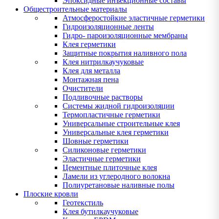
Эпоксидные инъекционные составы
Общестроительные материалы
Атмосферостойкие эластичные герметики
Гидроизоляционные ленты
Гидро- пароизоляционные мембраны
Клея герметики
Защитные покрытия наливного пола
Клея нитрилкаучуковые
Клея для металла
Монтажная пена
Очистители
Подливочные растворы
Системы жидной гидроизоляции
Термопластичные герметики
Универсальные строительные клея
Универсальные клея герметики
Шовные герметики
Силиконовые герметики
Эластичные герметики
Цементные плиточные клея
Ламели из углеродного волокна
Полиуретановые наливные полы
Плоские кровли
Геотекстиль
Клея бутилкаучуковые