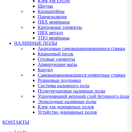
Клея для EPDM
Шнуры
Кронштейны
Пароизоляция
ПВХ мембраны
Крепежные элементы
ПВХ металл
ТПО мембраны
НАЛИВНЫЕ ПОЛЫ
Акриловые самовыравнивающиеся стяжки
Кварцевый песок
Готовые элементы
Армирующие маты
Корунд
Самовыравнивающиеся цементные стяжки
Резиновые подложки
Системы наливного пола
Полиуретановые наливные полы
Упрочняющий верхний слой бетонного пола
Эпоксидные наливные полы
Клея для деревянных полов
Устрйство деревянных полов
КОНТАКТЫ