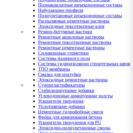
Полиакрилатные инъекционные составы
Набухающие профиля
Полиуретановые инъекционные составы
Распыляемые цементные растворы
Эпоксидные тиксотропные клея
Резино-битумные мастики
Ремонтные акриловые растворы
Ремонтные тиксотропные растворы
Ремонтные цементные растворы
Силиконовые герметики
Системы наливного пола
Системы гидроизоляции строительных швов
ТПО мембраны
Смазка для опалубки
Эпоксидные ремонтные растворы
Суперпластификаторы
Стабилизирующие добавки
Углеводороные армирующие холсты
Ускорители твердения
Уплотняющие добавки
Цементные гидрофобные смеси
Фибра для армирования бетона
Ускорители твердления для PU
Эпоксидно-полиуретановые смолы