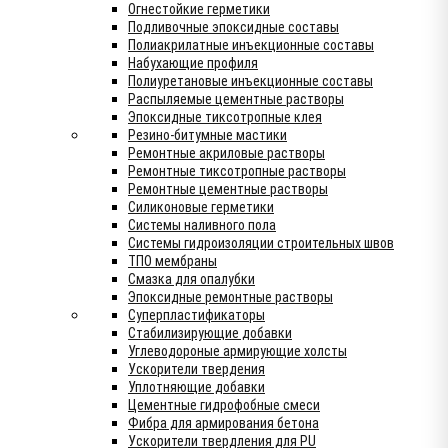
Огнестойкие герметики
Подливочные эпоксидные составы
Полиакрилатные инъекционные составы
Набухающие профиля
Полиуретановые инъекционные составы
Распыляемые цементные растворы
Эпоксидные тиксотропные клея
Резино-битумные мастики
Ремонтные акриловые растворы
Ремонтные тиксотропные растворы
Ремонтные цементные растворы
Силиконовые герметики
Системы наливного пола
Системы гидроизоляции строительных швов
ТПО мембраны
Смазка для опалубки
Эпоксидные ремонтные растворы
Суперпластификаторы
Стабилизирующие добавки
Углеводороные армирующие холсты
Ускорители твердения
Уплотняющие добавки
Цементные гидрофобные смеси
Фибра для армирования бетона
Ускорители твердления для PU