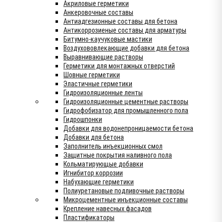
Акриловые герметики
Анкеровочные составы
Антиадгезионные составы для бетона
Антикоррозиеные составы для арматуры
Битумно-каучуковые мастики
Воздухововлекающие добавки для бетона
Выравнивающие растворы
Герметики для монтажных отверстий
Шовные герметики
Эластичные герметики
Гидроизоляционные ленты
Гидроизоляционные цементные растворы
Гидрофобизатор для промышленного пола
Гидрошпонки
Добавки для водонепроницаемости бетона
Добавки для бетона
Заполнитель инъекционных смол
Защитные покрытия наливного пола
Кольматирующые добавки
Игнибитор коррозии
Набухающие герметики
Полиуретановые подливочные растворы
Микроцементные инъекционные составы
Крепление навесных фасадов
Пластификаторы