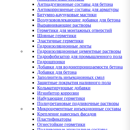
Антиадгезионные составы для бетона
Антикоррозиеные составы для арматуры
Битумно-каучуковые мастики
Воздухововлекающие добавки для бетона
Выравнивающие растворы
Герметики для монтажных отверстий
Шовные герметики
Эластичные герметики
Гидроизоляционные ленты
Гидроизоляционные цементные растворы
Гидрофобизатор для промышленного пола
Гидрошпонки
Добавки для водонепроницаемости бетона
Добавки для бетона
Заполнитель инъекционных смол
Защитные покрытия наливного пола
Кольматирующые добавки
Игнибитор коррозии
Набухающие герметики
Полиуретановые подливочные растворы
Микроцементные инъекционные составы
Крепление навесных фасадов
Пластификаторы
Огнестойкие герметики
Подливочные эпоксидные составы