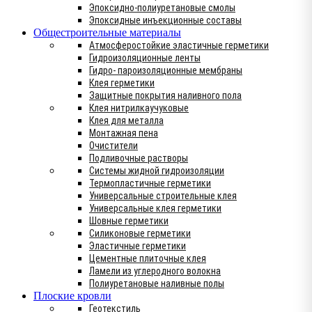
Эпоксидно-полиуретановые смолы
Эпоксидные инъекционные составы
Общестроительные материалы
Атмосферостойкие эластичные герметики
Гидроизоляционные ленты
Гидро- пароизоляционные мембраны
Клея герметики
Защитные покрытия наливного пола
Клея нитрилкаучуковые
Клея для металла
Монтажная пена
Очистители
Подливочные растворы
Системы жидной гидроизоляции
Термопластичные герметики
Универсальные строительные клея
Универсальные клея герметики
Шовные герметики
Силиконовые герметики
Эластичные герметики
Цементные плиточные клея
Ламели из углеродного волокна
Полиуретановые наливные полы
Плоские кровли
Геотекстиль