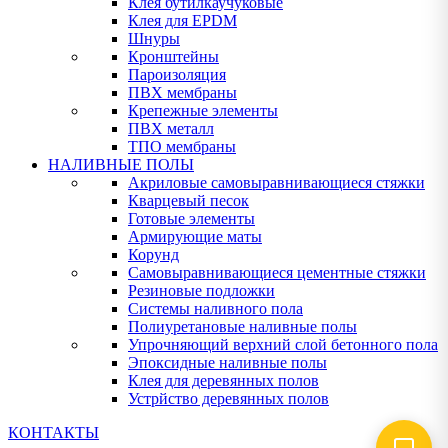
Клея бутилкаучуковые
Клея для EPDM
Шнуры
Кронштейны
Пароизоляция
ПВХ мембраны
Крепежные элементы
ПВХ металл
ТПО мембраны
НАЛИВНЫЕ ПОЛЫ
Акриловые самовыравнивающиеся стяжки
Кварцевый песок
Готовые элементы
Армирующие маты
Корунд
Самовыравнивающиеся цементные стяжки
Резиновые подложки
Системы наливного пола
Полиуретановые наливные полы
Упрочняющий верхний слой бетонного пола
Эпоксидные наливные полы
Клея для деревянных полов
Устрйство деревянных полов
КОНТАКТЫ