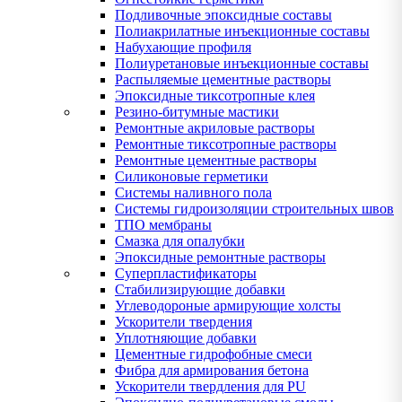
Подливочные эпоксидные составы
Полиакрилатные инъекционные составы
Набухающие профиля
Полиуретановые инъекционные составы
Распыляемые цементные растворы
Эпоксидные тиксотропные клея
Резино-битумные мастики
Ремонтные акриловые растворы
Ремонтные тиксотропные растворы
Ремонтные цементные растворы
Силиконовые герметики
Системы наливного пола
Системы гидроизоляции строительных швов
ТПО мембраны
Смазка для опалубки
Эпоксидные ремонтные растворы
Суперпластификаторы
Стабилизирующие добавки
Углеводороные армирующие холсты
Ускорители твердения
Уплотняющие добавки
Цементные гидрофобные смеси
Фибра для армирования бетона
Ускорители твердления для PU