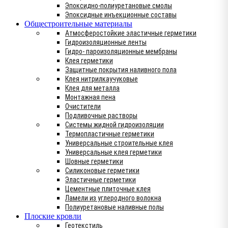
Эпоксидно-полиуретановые смолы
Эпоксидные инъекционные составы
Общестроительные материалы
Атмосферостойкие эластичные герметики
Гидроизоляционные ленты
Гидро- пароизоляционные мембраны
Клея герметики
Защитные покрытия наливного пола
Клея нитрилкаучуковые
Клея для металла
Монтажная пена
Очистители
Подливочные растворы
Системы жидной гидроизоляции
Термопластичные герметики
Универсальные строительные клея
Универсальные клея герметики
Шовные герметики
Силиконовые герметики
Эластичные герметики
Цементные плиточные клея
Ламели из углеродного волокна
Полиуретановые наливные полы
Плоские кровли
Геотекстиль