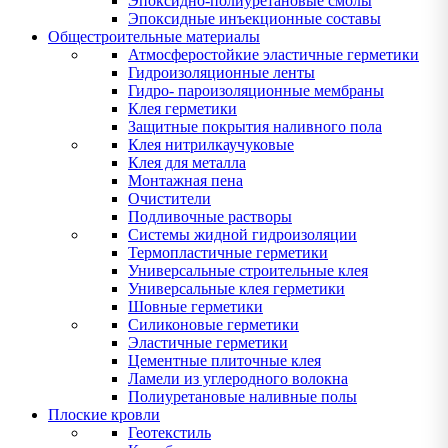
Эпоксидно-полиуретановые смолы
Эпоксидные инъекционные составы
Общестроительные материалы
Атмосферостойкие эластичные герметики
Гидроизоляционные ленты
Гидро- пароизоляционные мембраны
Клея герметики
Защитные покрытия наливного пола
Клея нитрилкаучуковые
Клея для металла
Монтажная пена
Очистители
Подливочные растворы
Системы жидной гидроизоляции
Термопластичные герметики
Универсальные строительные клея
Универсальные клея герметики
Шовные герметики
Силиконовые герметики
Эластичные герметики
Цементные плиточные клея
Ламели из углеродного волокна
Полиуретановые наливные полы
Плоские кровли
Геотекстиль