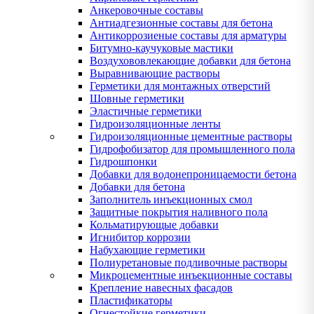
Анкеровочные составы
Антиадгезионные составы для бетона
Антикоррозиеные составы для арматуры
Битумно-каучуковые мастики
Воздухововлекающие добавки для бетона
Выравнивающие растворы
Герметики для монтажных отверстий
Шовные герметики
Эластичные герметики
Гидроизоляционные ленты
Гидроизоляционные цементные растворы
Гидрофобизатор для промышленного пола
Гидрошпонки
Добавки для водонепроницаемости бетона
Добавки для бетона
Заполнитель инъекционных смол
Защитные покрытия наливного пола
Кольматирующые добавки
Игнибитор коррозии
Набухающие герметики
Полиуретановые подливочные растворы
Микроцементные инъекционные составы
Крепление навесных фасадов
Пластификаторы
Огнестойкие герметики