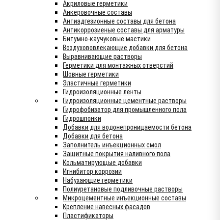
Акриловые герметики
Анкеровочные составы
Антиадгезионные составы для бетона
Антикоррозиеные составы для арматуры
Битумно-каучуковые мастики
Воздухововлекающие добавки для бетона
Выравнивающие растворы
Герметики для монтажных отверстий
Шовные герметики
Эластичные герметики
Гидроизоляционные ленты
Гидроизоляционные цементные растворы
Гидрофобизатор для промышленного пола
Гидрошпонки
Добавки для водонепроницаемости бетона
Добавки для бетона
Заполнитель инъекционных смол
Защитные покрытия наливного пола
Кольматирующые добавки
Игнибитор коррозии
Набухающие герметики
Полиуретановые подливочные растворы
Микроцементные инъекционные составы
Крепление навесных фасадов
Пластификаторы