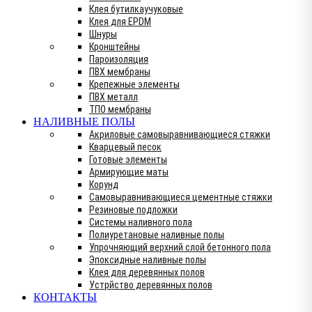
Клея бутилкаучуковые
Клея для EPDM
Шнуры
Кронштейны
Пароизоляция
ПВХ мембраны
Крепежные элементы
ПВХ металл
ТПО мембраны
НАЛИВНЫЕ ПОЛЫ
Акриловые самовыравнивающиеся стяжки
Кварцевый песок
Готовые элементы
Армирующие маты
Корунд
Самовыравнивающиеся цементные стяжки
Резиновые подложки
Системы наливного пола
Полиуретановые наливные полы
Упрочняющий верхний слой бетонного пола
Эпоксидные наливные полы
Клея для деревянных полов
Устрйство деревянных полов
КОНТАКТЫ