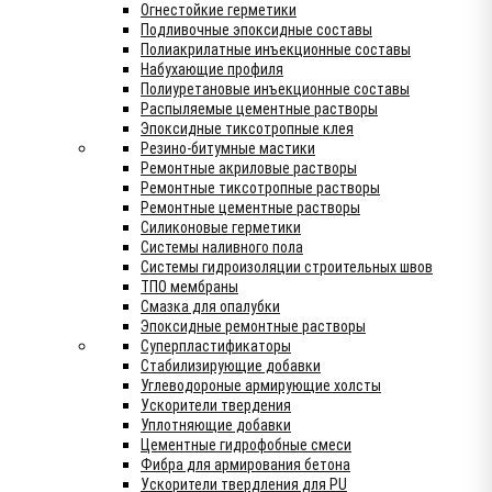
Огнестойкие герметики
Подливочные эпоксидные составы
Полиакрилатные инъекционные составы
Набухающие профиля
Полиуретановые инъекционные составы
Распыляемые цементные растворы
Эпоксидные тиксотропные клея
Резино-битумные мастики
Ремонтные акриловые растворы
Ремонтные тиксотропные растворы
Ремонтные цементные растворы
Силиконовые герметики
Системы наливного пола
Системы гидроизоляции строительных швов
ТПО мембраны
Смазка для опалубки
Эпоксидные ремонтные растворы
Суперпластификаторы
Стабилизирующие добавки
Углеводороные армирующие холсты
Ускорители твердения
Уплотняющие добавки
Цементные гидрофобные смеси
Фибра для армирования бетона
Ускорители твердления для PU