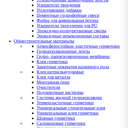
Ускорители твердения
Уплотняющие добавки
Цементные гидрофобные смеси
Фибра для армирования бетона
Ускорители твердления для PU
Эпоксидно-полиуретановые смолы
Эпоксидные инъекционные составы
Общестроительные материалы
Атмосферостойкие эластичные герметики
Гидроизоляционные ленты
Гидро- пароизоляционные мембраны
Клея герметики
Защитные покрытия наливного пола
Клея нитрилкаучуковые
Клея для металла
Монтажная пена
Очистители
Подливочные растворы
Системы жидной гидроизоляции
Термопластичные герметики
Универсальные строительные клея
Универсальные клея герметики
Шовные герметики
Силиконовые герметики