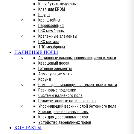
Клея бутилкаучуковые
Клея для EPDM
Шнуры
Кронштейны
Пароизоляция
ПВХ мембраны
Крепежные элементы
ПВХ металл
ТПО мембраны
НАЛИВНЫЕ ПОЛЫ
Акриловые самовыравнивающиеся стяжки
Кварцевый песок
Готовые элементы
Армирующие маты
Корунд
Самовыравнивающиеся цементные стяжки
Резиновые подложки
Системы наливного пола
Полиуретановые наливные полы
Упрочняющий верхний слой бетонного пола
Эпоксидные наливные полы
Клея для деревянных полов
Устрйство деревянных полов
КОНТАКТЫ