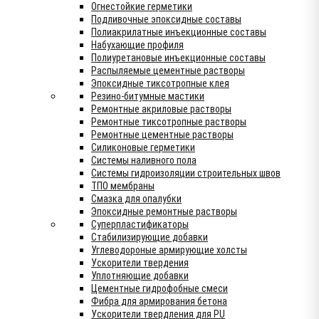
Огнестойкие герметики
Подливочные эпоксидные составы
Полиакрилатные инъекционные составы
Набухающие профиля
Полиуретановые инъекционные составы
Распыляемые цементные растворы
Эпоксидные тиксотропные клея
Резино-битумные мастики
Ремонтные акриловые растворы
Ремонтные тиксотропные растворы
Ремонтные цементные растворы
Силиконовые герметики
Системы наливного пола
Системы гидроизоляции строительных швов
ТПО мембраны
Смазка для опалубки
Эпоксидные ремонтные растворы
Суперпластификаторы
Стабилизирующие добавки
Углеводороные армирующие холсты
Ускорители твердения
Уплотняющие добавки
Цементные гидрофобные смеси
Фибра для армирования бетона
Ускорители твердления для PU