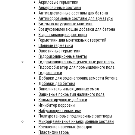
Акриловые герметики
Анкеровочные составы
Антиадгезионные составы для бетона
Антикоррозиеные составы для арматуры
Битумно-каучуковые мастики
Воздухововлекающие добавки для бетона
Выравнивающие растворы
Герметики для монтажных отверстий
Шовные герметики
Эластичные герметики
Гидроизоляционные ленты
Гидроизоляционные цементные растворы
Гидрофобизатор для промышленного пола
Гидрошпонки
Добавки для водонепроницаемости бетона
Добавки для бетона
Заполнитель инъекционных смол
Защитные покрытия наливного пола
Кольматирующые добавки
Игнибитор коррозии
Набухающие герметики
Полиуретановые подливочные растворы
Микроцементные инъекционные составы
Крепление навесных фасадов
Пластификаторы