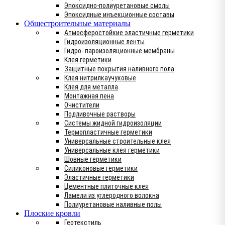
Эпоксидно-полиуретановые смолы
Эпоксидные инъекционные составы
Общестроительные материалы
Атмосферостойкие эластичные герметики
Гидроизоляционные ленты
Гидро- пароизоляционные мембраны
Клея герметики
Защитные покрытия наливного пола
Клея нитрилкаучуковые
Клея для металла
Монтажная пена
Очистители
Подливочные растворы
Системы жидной гидроизоляции
Термопластичные герметики
Универсальные строительные клея
Универсальные клея герметики
Шовные герметики
Силиконовые герметики
Эластичные герметики
Цементные плиточные клея
Ламели из углеродного волокна
Полиуретановые наливные полы
Плоские кровли
Геотекстиль