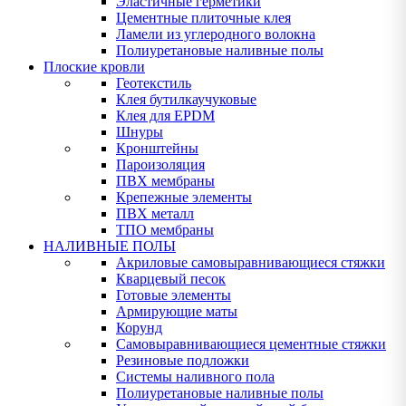
Эластичные герметики
Цементные плиточные клея
Ламели из углеродного волокна
Полиуретановые наливные полы
Плоские кровли
Геотекстиль
Клея бутилкаучуковые
Клея для EPDM
Шнуры
Кронштейны
Пароизоляция
ПВХ мембраны
Крепежные элементы
ПВХ металл
ТПО мембраны
НАЛИВНЫЕ ПОЛЫ
Акриловые самовыравнивающиеся стяжки
Кварцевый песок
Готовые элементы
Армирующие маты
Корунд
Самовыравнивающиеся цементные стяжки
Резиновые подложки
Системы наливного пола
Полиуретановые наливные полы