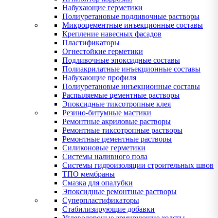
Набухающие герметики
Полиуретановые подливочные растворы
Микроцементные инъекционные составы
Крепление навесных фасадов
Пластификаторы
Огнестойкие герметики
Подливочные эпоксидные составы
Полиакрилатные инъекционные составы
Набухающие профиля
Полиуретановые инъекционные составы
Распыляемые цементные растворы
Эпоксидные тиксотропные клея
Резино-битумные мастики
Ремонтные акриловые растворы
Ремонтные тиксотропные растворы
Ремонтные цементные растворы
Силиконовые герметики
Системы наливного пола
Системы гидроизоляции строительных швов
ТПО мембраны
Смазка для опалубки
Эпоксидные ремонтные растворы
Суперпластификаторы
Стабилизирующие добавки
Углеводороные армирующие холсты