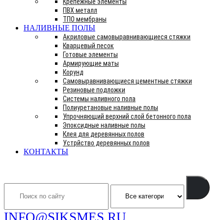
Крепежные элементы
ПВХ металл
ТПО мембраны
НАЛИВНЫЕ ПОЛЫ
Акриловые самовыравнивающиеся стяжки
Кварцевый песок
Готовые элементы
Армирующие маты
Корунд
Самовыравнивающиеся цементные стяжки
Резиновые подложки
Системы наливного пола
Полиуретановые наливные полы
Упрочняющий верхний слой бетонного пола
Эпоксидные наливные полы
Клея для деревянных полов
Устрйство деревянных полов
КОНТАКТЫ
Search
INFO@SIKSMES.RU