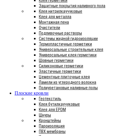
Клея герметики
Защитные покрытия наливного пола
Клея нитрилкаучуковые
Клея для металла
Монтажная пена
Очистители
Подливочные растворы
Системы жидной гидроизоляции
Термопластичные герметики
Универсальные строительные клея
Универсальные клея герметики
Шовные герметики
Силиконовые герметики
Эластичные герметики
Цементные плиточные клея
Ламели из углеродного волокна
Полиуретановые наливные полы
Плоские кровли
Геотекстиль
Клея бутилкаучуковые
Клея для EPDM
Шнуры
Кронштейны
Пароизоляция
ПВХ мембраны