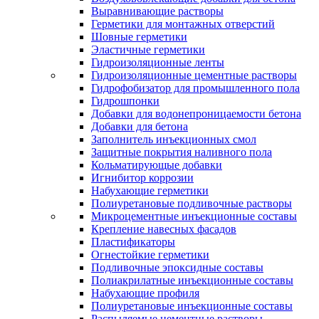
Выравнивающие растворы
Герметики для монтажных отверстий
Шовные герметики
Эластичные герметики
Гидроизоляционные ленты
Гидроизоляционные цементные растворы
Гидрофобизатор для промышленного пола
Гидрошпонки
Добавки для водонепроницаемости бетона
Добавки для бетона
Заполнитель инъекционных смол
Защитные покрытия наливного пола
Кольматирующые добавки
Игнибитор коррозии
Набухающие герметики
Полиуретановые подливочные растворы
Микроцементные инъекционные составы
Крепление навесных фасадов
Пластификаторы
Огнестойкие герметики
Подливочные эпоксидные составы
Полиакрилатные инъекционные составы
Набухающие профиля
Полиуретановые инъекционные составы
Распыляемые цементные растворы