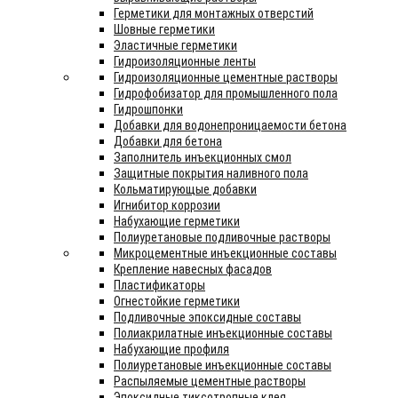
Герметики для монтажных отверстий
Шовные герметики
Эластичные герметики
Гидроизоляционные ленты
Гидроизоляционные цементные растворы
Гидрофобизатор для промышленного пола
Гидрошпонки
Добавки для водонепроницаемости бетона
Добавки для бетона
Заполнитель инъекционных смол
Защитные покрытия наливного пола
Кольматирующые добавки
Игнибитор коррозии
Набухающие герметики
Полиуретановые подливочные растворы
Микроцементные инъекционные составы
Крепление навесных фасадов
Пластификаторы
Огнестойкие герметики
Подливочные эпоксидные составы
Полиакрилатные инъекционные составы
Набухающие профиля
Полиуретановые инъекционные составы
Распыляемые цементные растворы
Эпоксидные тиксотропные клея