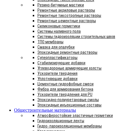
Резино-битумные мастики
Ремонтные акриловые растворы
Ремонтные тиксотропные растворы
Ремонтные цементные растворы
Силиконовые герметики
Системы наливного пола
Системы гидроизоляции строительных швов
ТПО мембраны
Смазка для опалубки
Эпоксидные ремонтные растворы
Суперпластификаторы
Стабилизирующие добавки
Углеводороные армирующие холсты
Ускорители твердения
Уплотняющие добавки
Цементные гидрофобные смеси
Фибра для армирования бетона
Ускорители твердления для PU
Эпоксидно-полиуретановые смолы
Эпоксидные инъекционные составы
Общестроительные материалы
Атмосферостойкие эластичные герметики
Гидроизоляционные ленты
Гидро- пароизоляционные мембраны