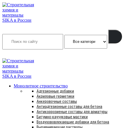
Search
INFO@SIKSMES.RU
Монолитное строительство
Адгезионные добавки
Акриловые герметики
Анкеровочные составы
Антиадгезионные составы для бетона
Антикоррозиеные составы для арматуры
Битумно-каучуковые мастики
Воздухововлекающие добавки для бетона
Выравнивающие растворы