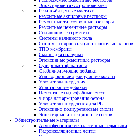
Эпоксидные тиксотропные клея
Резино-битумные мастики
Ремонтные акриловые растворы
Ремонтные тиксотропные растворы
Ремонтные цементные растворы
Силиконовые герметики
Системы наливного пола
Системы гидроизоляции строительных швов
ТПО мембраны
Смазка для опалубки
Эпоксидные ремонтные растворы
Суперпластификаторы
Стабилизирующие добавки
Углеводороные армирующие холсты
Ускорители твердения
Уплотняющие добавки
Цементные гидрофобные смеси
Фибра для армирования бетона
Ускорители твердления для PU
Эпоксидно-полиуретановые смолы
Эпоксидные инъекционные составы
Общестроительные материалы
Атмосферостойкие эластичные герметики
Гидроизоляционные ленты