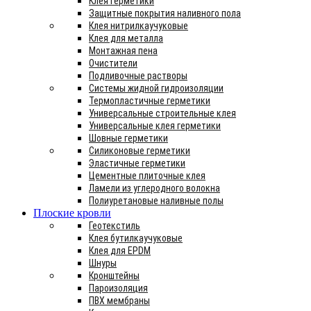
Клея герметики
Защитные покрытия наливного пола
Клея нитрилкаучуковые
Клея для металла
Монтажная пена
Очистители
Подливочные растворы
Системы жидной гидроизоляции
Термопластичные герметики
Универсальные строительные клея
Универсальные клея герметики
Шовные герметики
Силиконовые герметики
Эластичные герметики
Цементные плиточные клея
Ламели из углеродного волокна
Полиуретановые наливные полы
Плоские кровли
Геотекстиль
Клея бутилкаучуковые
Клея для EPDM
Шнуры
Кронштейны
Пароизоляция
ПВХ мембраны