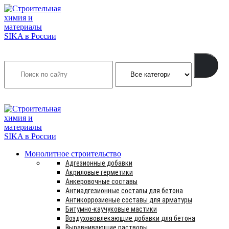
Search
INFO@SIKSMES.RU
Монолитное строительство
Адгезионные добавки
Акриловые герметики
Анкеровочные составы
Антиадгезионные составы для бетона
Антикоррозиеные составы для арматуры
Битумно-каучуковые мастики
Воздухововлекающие добавки для бетона
Выравнивающие растворы