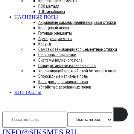
Крепежные элементы
ПВХ металл
ТПО мембраны
НАЛИВНЫЕ ПОЛЫ
Акриловые самовыравнивающиеся стяжки
Кварцевый песок
Готовые элементы
Армирующие маты
Корунд
Самовыравнивающиеся цементные стяжки
Резиновые подложки
Системы наливного пола
Полиуретановые наливные полы
Упрочняющий верхний слой бетонного пола
Эпоксидные наливные полы
Клея для деревянных полов
Устрйство деревянных полов
КОНТАКТЫ
Search
INFO@SIKSMES.RU