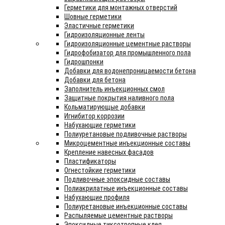
Герметики для монтажных отверстий
Шовные герметики
Эластичные герметики
Гидроизоляционные ленты
Гидроизоляционные цементные растворы
Гидрофобизатор для промышленного пола
Гидрошпонки
Добавки для водонепроницаемости бетона
Добавки для бетона
Заполнитель инъекционных смол
Защитные покрытия наливного пола
Кольматирующые добавки
Игнибитор коррозии
Набухающие герметики
Полиуретановые подливочные растворы
Микроцементные инъекционные составы
Крепление навесных фасадов
Пластификаторы
Огнестойкие герметики
Подливочные эпоксидные составы
Полиакрилатные инъекционные составы
Набухающие профиля
Полиуретановые инъекционные составы
Распыляемые цементные растворы
Эпоксидные тиксотропные клея