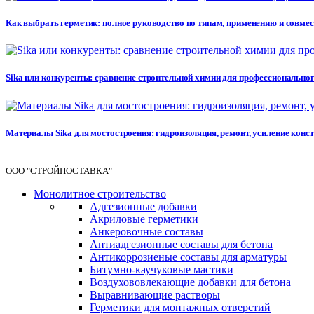
Как выбрать герметик: полное руководство по типам, применению и совме
Sika или конкуренты: сравнение строительной химии для профессионального 
Материалы Sika для мостостроения: гидроизоляция, ремонт, усиление кон
ООО "СТРОЙПОСТАВКА"
Монолитное строительство
Адгезионные добавки
Акриловые герметики
Анкеровочные составы
Антиадгезионные составы для бетона
Антикоррозиеные составы для арматуры
Битумно-каучуковые мастики
Воздухововлекающие добавки для бетона
Выравнивающие растворы
Герметики для монтажных отверстий