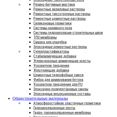
Резино-битумные мастики
Ремонтные акриловые растворы
Ремонтные тиксотропные растворы
Ремонтные цементные растворы
Силиконовые герметики
Системы наливного пола
Системы гидроизоляции строительных швов
ТПО мембраны
Смазка для опалубки
Эпоксидные ремонтные растворы
Суперпластификаторы
Стабилизирующие добавки
Углеводороные армирующие холсты
Ускорители твердения
Уплотняющие добавки
Цементные гидрофобные смеси
Фибра для армирования бетона
Ускорители твердления для PU
Эпоксидно-полиуретановые смолы
Эпоксидные инъекционные составы
Общестроительные материалы
Атмосферостойкие эластичные герметики
Гидроизоляционные ленты
Гидро- пароизоляционные мембраны