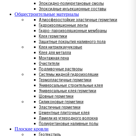
Эпоксидно-полиуретановые смолы
Эпоксидные инъекционные составы
Общестроительные материалы
Атмосферостойкие эластичные герметики
Гидроизоляционные ленты
Гидро- пароизоляционные мембраны
Клея герметики
Защитные покрытия наливного пола
Клея нитрилкаучуковые
Клея для металла
Монтажная пена
Очистители
Подливочные растворы
Системы жидной гидроизоляции
Термопластичные герметики
Универсальные строительные клея
Универсальные клея герметики
Шовные герметики
Силиконовые герметики
Эластичные герметики
Цементные плиточные клея
Ламели из углеродного волокна
Полиуретановые наливные полы
Плоские кровли
Геотекстиль