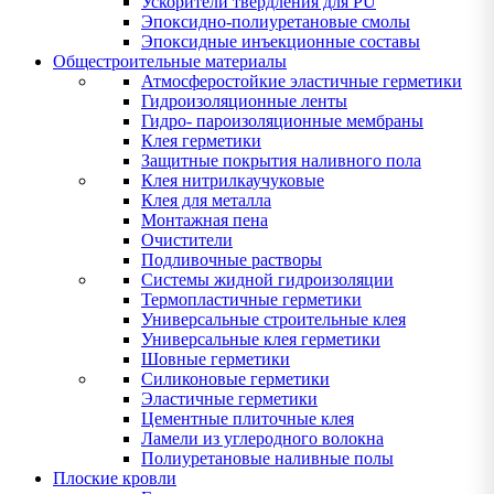
Ускорители твердления для PU
Эпоксидно-полиуретановые смолы
Эпоксидные инъекционные составы
Общестроительные материалы
Атмосферостойкие эластичные герметики
Гидроизоляционные ленты
Гидро- пароизоляционные мембраны
Клея герметики
Защитные покрытия наливного пола
Клея нитрилкаучуковые
Клея для металла
Монтажная пена
Очистители
Подливочные растворы
Системы жидной гидроизоляции
Термопластичные герметики
Универсальные строительные клея
Универсальные клея герметики
Шовные герметики
Силиконовые герметики
Эластичные герметики
Цементные плиточные клея
Ламели из углеродного волокна
Полиуретановые наливные полы
Плоские кровли