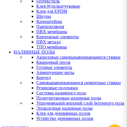
Геотекстиль
Клея бутилкаучуковые
Клея для EPDM
Шнуры
Кронштейны
Пароизоляция
ПВХ мембраны
Крепежные элементы
ПВХ металл
ТПО мембраны
НАЛИВНЫЕ ПОЛЫ
Акриловые самовыравнивающиеся стяжки
Кварцевый песок
Готовые элементы
Армирующие маты
Корунд
Самовыравнивающиеся цементные стяжки
Резиновые подложки
Системы наливного пола
Полиуретановые наливные полы
Упрочняющий верхний слой бетонного пола
Эпоксидные наливные полы
Клея для деревянных полов
Устрйство деревянных полов