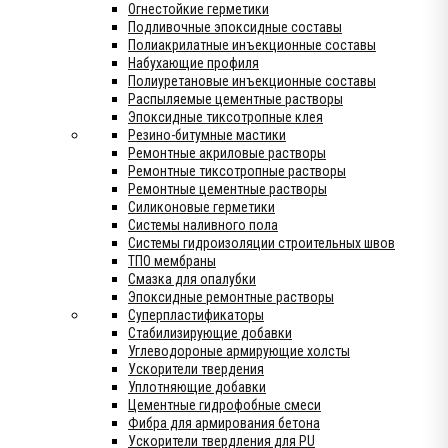
Огнестойкие герметики
Подливочные эпоксидные составы
Полиакрилатные инъекционные составы
Набухающие профиля
Полиуретановые инъекционные составы
Распыляемые цементные растворы
Эпоксидные тиксотропные клея
Резино-битумные мастики
Ремонтные акриловые растворы
Ремонтные тиксотропные растворы
Ремонтные цементные растворы
Силиконовые герметики
Системы наливного пола
Системы гидроизоляции строительных швов
ТПО мембраны
Смазка для опалубки
Эпоксидные ремонтные растворы
Суперпластификаторы
Стабилизирующие добавки
Углеводороные армирующие холсты
Ускорители твердения
Уплотняющие добавки
Цементные гидрофобные смеси
Фибра для армирования бетона
Ускорители твердления для PU