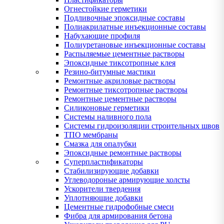
Огнестойкие герметики
Подливочные эпоксидные составы
Полиакрилатные инъекционные составы
Набухающие профиля
Полиуретановые инъекционные составы
Распыляемые цементные растворы
Эпоксидные тиксотропные клея
Резино-битумные мастики
Ремонтные акриловые растворы
Ремонтные тиксотропные растворы
Ремонтные цементные растворы
Силиконовые герметики
Системы наливного пола
Системы гидроизоляции строительных швов
ТПО мембраны
Смазка для опалубки
Эпоксидные ремонтные растворы
Суперпластификаторы
Стабилизирующие добавки
Углеводороные армирующие холсты
Ускорители твердения
Уплотняющие добавки
Цементные гидрофобные смеси
Фибра для армирования бетона