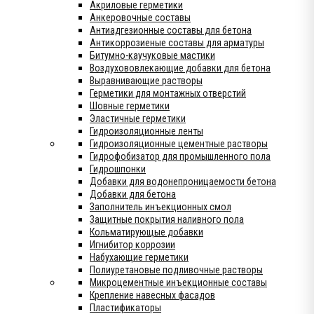
Акриловые герметики
Анкеровочные составы
Антиадгезионные составы для бетона
Антикоррозиеные составы для арматуры
Битумно-каучуковые мастики
Воздухововлекающие добавки для бетона
Выравнивающие растворы
Герметики для монтажных отверстий
Шовные герметики
Эластичные герметики
Гидроизоляционные ленты
Гидроизоляционные цементные растворы
Гидрофобизатор для промышленного пола
Гидрошпонки
Добавки для водонепроницаемости бетона
Добавки для бетона
Заполнитель инъекционных смол
Защитные покрытия наливного пола
Кольматирующые добавки
Игнибитор коррозии
Набухающие герметики
Полиуретановые подливочные растворы
Микроцементные инъекционные составы
Крепление навесных фасадов
Пластификаторы