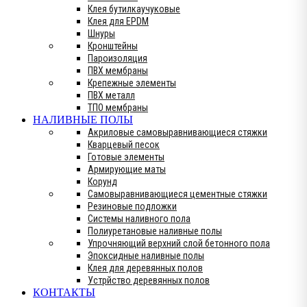
Клея бутилкаучуковые
Клея для EPDM
Шнуры
Кронштейны
Пароизоляция
ПВХ мембраны
Крепежные элементы
ПВХ металл
ТПО мембраны
НАЛИВНЫЕ ПОЛЫ
Акриловые самовыравнивающиеся стяжки
Кварцевый песок
Готовые элементы
Армирующие маты
Корунд
Самовыравнивающиеся цементные стяжки
Резиновые подложки
Системы наливного пола
Полиуретановые наливные полы
Упрочняющий верхний слой бетонного пола
Эпоксидные наливные полы
Клея для деревянных полов
Устрйство деревянных полов
КОНТАКТЫ