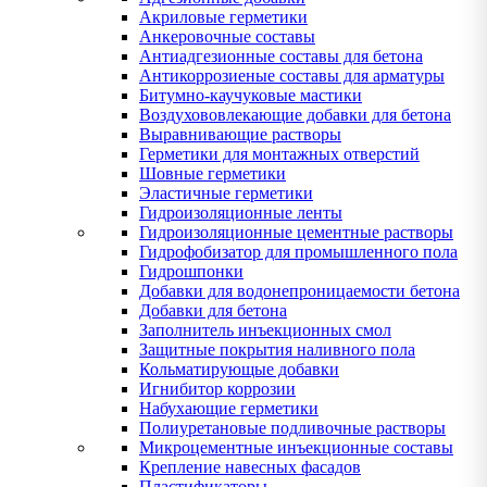
Акриловые герметики
Анкеровочные составы
Антиадгезионные составы для бетона
Антикоррозиеные составы для арматуры
Битумно-каучуковые мастики
Воздухововлекающие добавки для бетона
Выравнивающие растворы
Герметики для монтажных отверстий
Шовные герметики
Эластичные герметики
Гидроизоляционные ленты
Гидроизоляционные цементные растворы
Гидрофобизатор для промышленного пола
Гидрошпонки
Добавки для водонепроницаемости бетона
Добавки для бетона
Заполнитель инъекционных смол
Защитные покрытия наливного пола
Кольматирующые добавки
Игнибитор коррозии
Набухающие герметики
Полиуретановые подливочные растворы
Микроцементные инъекционные составы
Крепление навесных фасадов
Пластификаторы