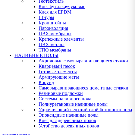
Геотекстиль
Клея бутилкаучуковые
Клея для EPDM
Шнуры
Кронштейны
Пароизоляция
ПВХ мембраны
Крепежные элементы
ПВХ металл
ТПО мембраны
НАЛИВНЫЕ ПОЛЫ
Акриловые самовыравнивающиеся стяжки
Кварцевый песок
Готовые элементы
Армирующие маты
Корунд
Самовыравнивающиеся цементные стяжки
Резиновые подложки
Системы наливного пола
Полиуретановые наливные полы
Упрочняющий верхний слой бетонного пола
Эпоксидные наливные полы
Клея для деревянных полов
Устрйство деревянных полов