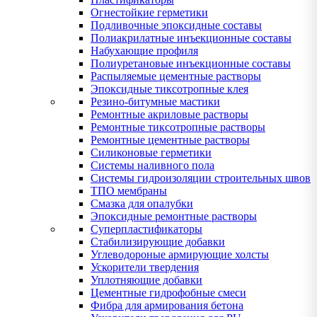
Огнестойкие герметики
Подливочные эпоксидные составы
Полиакрилатные инъекционные составы
Набухающие профиля
Полиуретановые инъекционные составы
Распыляемые цементные растворы
Эпоксидные тиксотропные клея
Резино-битумные мастики
Ремонтные акриловые растворы
Ремонтные тиксотропные растворы
Ремонтные цементные растворы
Силиконовые герметики
Системы наливного пола
Системы гидроизоляции строительных швов
ТПО мембраны
Смазка для опалубки
Эпоксидные ремонтные растворы
Суперпластификаторы
Стабилизирующие добавки
Углеводороные армирующие холсты
Ускорители твердения
Уплотняющие добавки
Цементные гидрофобные смеси
Фибра для армирования бетона