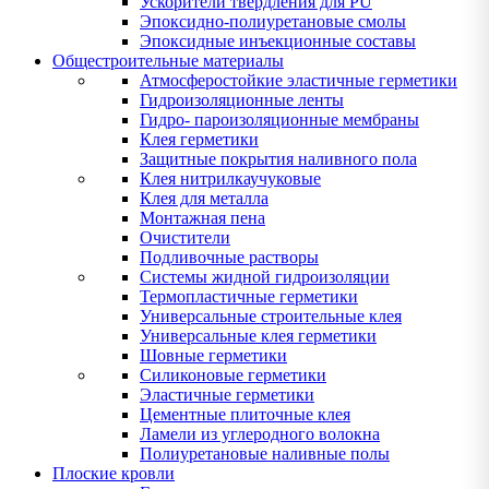
Ускорители твердления для PU
Эпоксидно-полиуретановые смолы
Эпоксидные инъекционные составы
Общестроительные материалы
Атмосферостойкие эластичные герметики
Гидроизоляционные ленты
Гидро- пароизоляционные мембраны
Клея герметики
Защитные покрытия наливного пола
Клея нитрилкаучуковые
Клея для металла
Монтажная пена
Очистители
Подливочные растворы
Системы жидной гидроизоляции
Термопластичные герметики
Универсальные строительные клея
Универсальные клея герметики
Шовные герметики
Силиконовые герметики
Эластичные герметики
Цементные плиточные клея
Ламели из углеродного волокна
Полиуретановые наливные полы
Плоские кровли