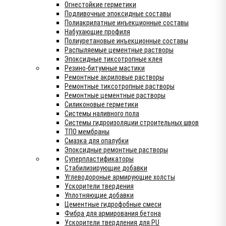
Огнестойкие герметики
Подливочные эпоксидные составы
Полиакрилатные инъекционные составы
Набухающие профиля
Полиуретановые инъекционные составы
Распыляемые цементные растворы
Эпоксидные тиксотропные клея
Резино-битумные мастики
Ремонтные акриловые растворы
Ремонтные тиксотропные растворы
Ремонтные цементные растворы
Силиконовые герметики
Системы наливного пола
Системы гидроизоляции строительных швов
ТПО мембраны
Смазка для опалубки
Эпоксидные ремонтные растворы
Суперпластификаторы
Стабилизирующие добавки
Углеводороные армирующие холсты
Ускорители твердения
Уплотняющие добавки
Цементные гидрофобные смеси
Фибра для армирования бетона
Ускорители твердления для PU