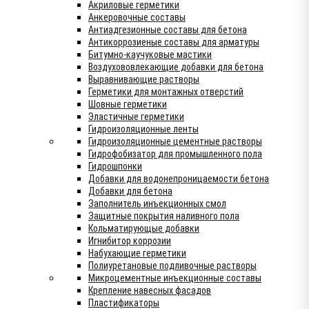
Акриловые герметики
Анкеровочные составы
Антиадгезионные составы для бетона
Антикоррозиеные составы для арматуры
Битумно-каучуковые мастики
Воздухововлекающие добавки для бетона
Выравнивающие растворы
Герметики для монтажных отверстий
Шовные герметики
Эластичные герметики
Гидроизоляционные ленты
Гидроизоляционные цементные растворы
Гидрофобизатор для промышленного пола
Гидрошпонки
Добавки для водонепроницаемости бетона
Добавки для бетона
Заполнитель инъекционных смол
Защитные покрытия наливного пола
Кольматирующые добавки
Игнибитор коррозии
Набухающие герметики
Полиуретановые подливочные растворы
Микроцементные инъекционные составы
Крепление навесных фасадов
Пластификаторы