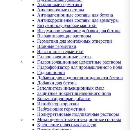
Акриловые герметики
Анкеровочные составы
Антиадгезионные составы для бетона
Антикоррозиеные составы для арматуры
Битумно-каучуковые мастики
Воздухововлекающие добавки для бетона
Выравнивающие растворы
Герметики для монтажных отверстий
Шовные герметики
Эластичные герметики
Гидроизоляционные ленты
Гидроизоляционные цементные растворы
Гидрофобизатор для промышленного пола
Гидрошпонки
Добавки для водонепроницаемости бетона
Добавки для бетона
Заполнитель инъекционных смол
Защитные покрытия наливного пола
Кольматирующые добавки
Игнибитор коррозии
Набухающие герметики
Полиуретановые подливочные растворы
Микроцементные инъекционные составы
Крепление навесных фасадов
Пластификаторы