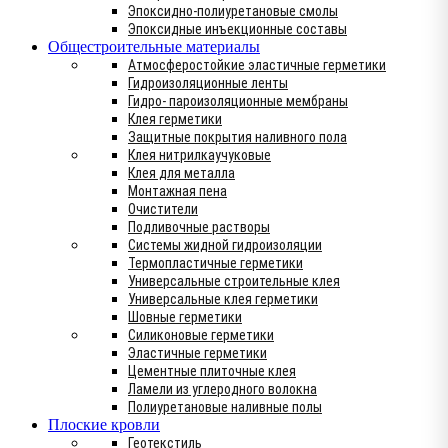
Эпоксидно-полиуретановые смолы
Эпоксидные инъекционные составы
Общестроительные материалы
Атмосферостойкие эластичные герметики
Гидроизоляционные ленты
Гидро- пароизоляционные мембраны
Клея герметики
Защитные покрытия наливного пола
Клея нитрилкаучуковые
Клея для металла
Монтажная пена
Очистители
Подливочные растворы
Системы жидной гидроизоляции
Термопластичные герметики
Универсальные строительные клея
Универсальные клея герметики
Шовные герметики
Силиконовые герметики
Эластичные герметики
Цементные плиточные клея
Ламели из углеродного волокна
Полиуретановые наливные полы
Плоские кровли
Геотекстиль