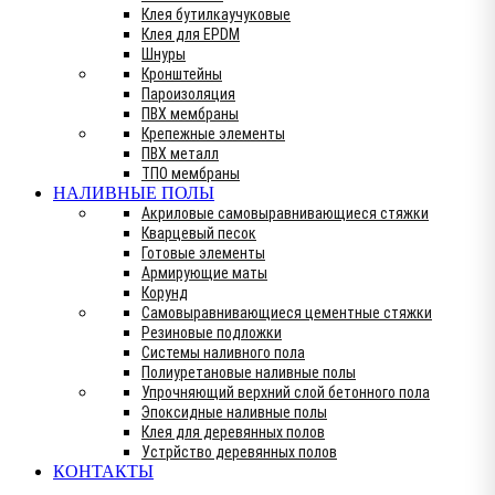
Клея бутилкаучуковые
Клея для EPDM
Шнуры
Кронштейны
Пароизоляция
ПВХ мембраны
Крепежные элементы
ПВХ металл
ТПО мембраны
НАЛИВНЫЕ ПОЛЫ
Акриловые самовыравнивающиеся стяжки
Кварцевый песок
Готовые элементы
Армирующие маты
Корунд
Самовыравнивающиеся цементные стяжки
Резиновые подложки
Системы наливного пола
Полиуретановые наливные полы
Упрочняющий верхний слой бетонного пола
Эпоксидные наливные полы
Клея для деревянных полов
Устрйство деревянных полов
КОНТАКТЫ