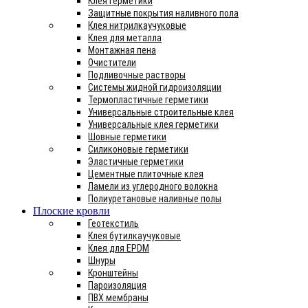
Клея герметики
Защитные покрытия наливного пола
Клея нитрилкаучуковые
Клея для металла
Монтажная пена
Очистители
Подливочные растворы
Системы жидной гидроизоляции
Термопластичные герметики
Универсальные строительные клея
Универсальные клея герметики
Шовные герметики
Силиконовые герметики
Эластичные герметики
Цементные плиточные клея
Ламели из углеродного волокна
Полиуретановые наливные полы
Плоские кровли
Геотекстиль
Клея бутилкаучуковые
Клея для EPDM
Шнуры
Кронштейны
Пароизоляция
ПВХ мембраны