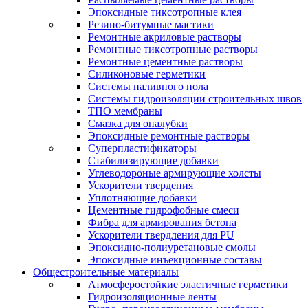
Эпоксидные тиксотропные клея
Резино-битумные мастики
Ремонтные акриловые растворы
Ремонтные тиксотропные растворы
Ремонтные цементные растворы
Силиконовые герметики
Системы наливного пола
Системы гидроизоляции строительных швов
ТПО мембраны
Смазка для опалубки
Эпоксидные ремонтные растворы
Суперпластификаторы
Стабилизирующие добавки
Углеводороные армирующие холсты
Ускорители твердения
Уплотняющие добавки
Цементные гидрофобные смеси
Фибра для армирования бетона
Ускорители твердления для PU
Эпоксидно-полиуретановые смолы
Эпоксидные инъекционные составы
Общестроительные материалы
Атмосферостойкие эластичные герметики
Гидроизоляционные ленты