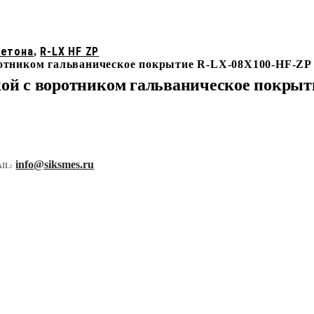
бетона
R-LX HF ZP
,
оротником гальваническое покрытие R-LX-08X100-HF-ZP
вкой с воротником гальваническое покры
info@siksmes.ru
IL: