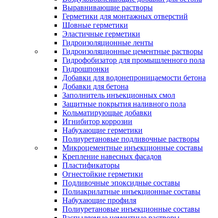
Выравнивающие растворы
Герметики для монтажных отверстий
Шовные герметики
Эластичные герметики
Гидроизоляционные ленты
Гидроизоляционные цементные растворы
Гидрофобизатор для промышленного пола
Гидрошпонки
Добавки для водонепроницаемости бетона
Добавки для бетона
Заполнитель инъекционных смол
Защитные покрытия наливного пола
Кольматирующые добавки
Игнибитор коррозии
Набухающие герметики
Полиуретановые подливочные растворы
Микроцементные инъекционные составы
Крепление навесных фасадов
Пластификаторы
Огнестойкие герметики
Подливочные эпоксидные составы
Полиакрилатные инъекционные составы
Набухающие профиля
Полиуретановые инъекционные составы
Распыляемые цементные растворы