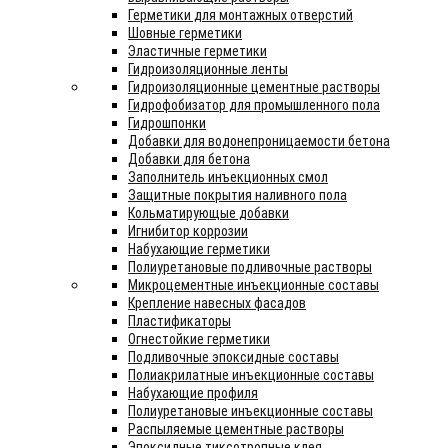
Герметики для монтажных отверстий
Шовные герметики
Эластичные герметики
Гидроизоляционные ленты
Гидроизоляционные цементные растворы
Гидрофобизатор для промышленного пола
Гидрошпонки
Добавки для водонепроницаемости бетона
Добавки для бетона
Заполнитель инъекционных смол
Защитные покрытия наливного пола
Кольматирующые добавки
Игнибитор коррозии
Набухающие герметики
Полиуретановые подливочные растворы
Микроцементные инъекционные составы
Крепление навесных фасадов
Пластификаторы
Огнестойкие герметики
Подливочные эпоксидные составы
Полиакрилатные инъекционные составы
Набухающие профиля
Полиуретановые инъекционные составы
Распыляемые цементные растворы
Эпоксидные тиксотропные клея