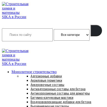
Search
INFO@SIKSMES.RU
Монолитное строительство
Адгезионные добавки
Акриловые герметики
Анкеровочные составы
Антиадгезионные составы для бетона
Антикоррозиеные составы для арматуры
Битумно-каучуковые мастики
Воздухововлекающие добавки для бетона
Выравнивающие растворы