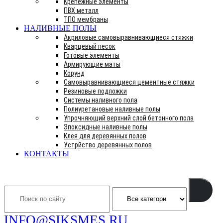
Крепежные элементы
ПВХ металл
ТПО мембраны
НАЛИВНЫЕ ПОЛЫ
Акриловые самовыравнивающиеся стяжки
Кварцевый песок
Готовые элементы
Армирующие маты
Корунд
Самовыравнивающиеся цементные стяжки
Резиновые подложки
Системы наливного пола
Полиуретановые наливные полы
Упрочняющий верхний слой бетонного пола
Эпоксидные наливные полы
Клея для деревянных полов
Устрйство деревянных полов
КОНТАКТЫ
Search
INFO@SIKSMES.RU