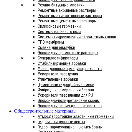
Резино-битумные мастики
Ремонтные акриловые растворы
Ремонтные тиксотропные растворы
Ремонтные цементные растворы
Силиконовые герметики
Системы наливного пола
Системы гидроизоляции строительных швов
ТПО мембраны
Смазка для опалубки
Эпоксидные ремонтные растворы
Суперпластификаторы
Стабилизирующие добавки
Углеводороные армирующие холсты
Ускорители твердения
Уплотняющие добавки
Цементные гидрофобные смеси
Фибра для армирования бетона
Ускорители твердления для PU
Эпоксидно-полиуретановые смолы
Эпоксидные инъекционные составы
Общестроительные материалы
Атмосферостойкие эластичные герметики
Гидроизоляционные ленты
Гидро- пароизоляционные мембраны