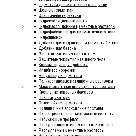
Герметики для монтажных отверстий
Шовные герметики
Эластичные герметики
Гидроизоляционные ленты
Гидроизоляционные цементные растворы
Гидрофобизатор для промышленного пола
Гидрошпонки
Добавки для водонепроницаемости бетона
Добавки для бетона
Заполнитель инъекционных смол
Защитные покрытия наливного пола
Кольматирующые добавки
Игнибитор коррозии
Набухающие герметики
Полиуретановые подливочные растворы
Микроцементные инъекционные составы
Крепление навесных фасадов
Пластификаторы
Огнестойкие герметики
Подливочные эпоксидные составы
Полиакрилатные инъекционные составы
Набухающие профиля
Полиуретановые инъекционные составы
Распыляемые цементные растворы
Эпоксидные тиксотропные клея