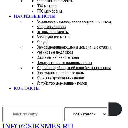
Крепежные элементы
ПВХ металл
ТПО мембраны
НАЛИВНЫЕ ПОЛЫ
Акриловые самовыравнивающиеся стяжки
Кварцевый песок
Готовые элементы
Армирующие маты
Корунд
Самовыравнивающиеся цементные стяжки
Резиновые подложки
Системы наливного пола
Полиуретановые наливные полы
Упрочняющий верхний слой бетонного пола
Эпоксидные наливные полы
Клея для деревянных полов
Устрйство деревянных полов
КОНТАКТЫ
Search
INFO@SIKSMES.RU