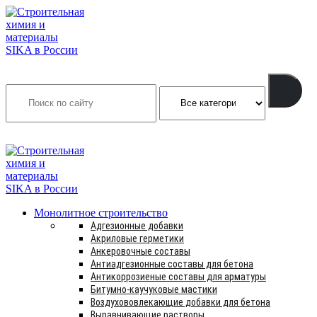
Search
INFO@SIKSMES.RU
Монолитное строительство
Адгезионные добавки
Акриловые герметики
Анкеровочные составы
Антиадгезионные составы для бетона
Антикоррозиеные составы для арматуры
Битумно-каучуковые мастики
Воздухововлекающие добавки для бетона
Выравнивающие растворы