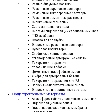
Резино-битумные мастики
Ремонтные акриловые растворы
Ремонтные тиксотропные растворы
Ремонтные цементные растворы
Силиконовые герметики
Системы наливного пола
Системы гидроизоляции строительных швов
ТПО мембраны
Смазка для опалубки
Эпоксидные ремонтные растворы
Суперпластификаторы
Стабилизирующие добавки
Углеводороные армирующие холсты
Ускорители твердения
Уплотняющие добавки
Цементные гидрофобные смеси
Фибра для армирования бетона
Ускорители твердления для PU
Эпоксидно-полиуретановые смолы
Эпоксидные инъекционные составы
Общестроительные материалы
Атмосферостойкие эластичные герметики
Гидроизоляционные ленты
Гидро- пароизоляционные мембраны