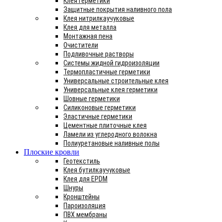
Клея герметики
Защитные покрытия наливного пола
Клея нитрилкаучуковые
Клея для металла
Монтажная пена
Очистители
Подливочные растворы
Системы жидной гидроизоляции
Термопластичные герметики
Универсальные строительные клея
Универсальные клея герметики
Шовные герметики
Силиконовые герметики
Эластичные герметики
Цементные плиточные клея
Ламели из углеродного волокна
Полиуретановые наливные полы
Плоские кровли
Геотекстиль
Клея бутилкаучуковые
Клея для EPDM
Шнуры
Кронштейны
Пароизоляция
ПВХ мембраны