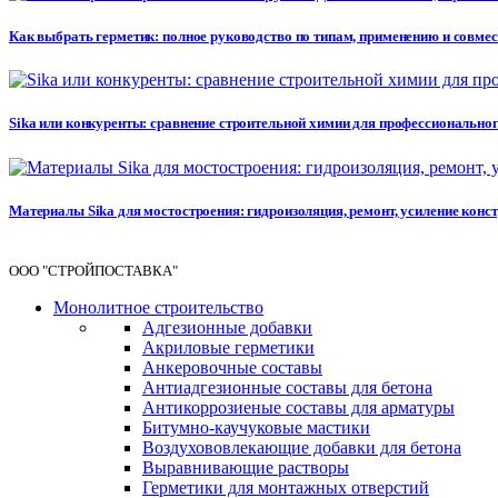
Как выбрать герметик: полное руководство по типам, применению и совме
Sika или конкуренты: сравнение строительной химии для профессионального 
Материалы Sika для мостостроения: гидроизоляция, ремонт, усиление кон
ООО "СТРОЙПОСТАВКА"
Монолитное строительство
Адгезионные добавки
Акриловые герметики
Анкеровочные составы
Антиадгезионные составы для бетона
Антикоррозиеные составы для арматуры
Битумно-каучуковые мастики
Воздухововлекающие добавки для бетона
Выравнивающие растворы
Герметики для монтажных отверстий