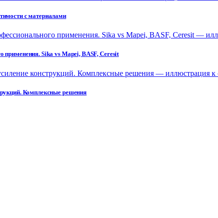
стимости с материалами
применения. Sika vs Mapei, BASF, Ceresit
струкций. Комплексные решения