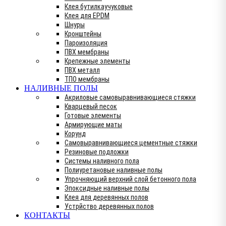
Клея бутилкаучуковые
Клея для EPDM
Шнуры
Кронштейны
Пароизоляция
ПВХ мембраны
Крепежные элементы
ПВХ металл
ТПО мембраны
НАЛИВНЫЕ ПОЛЫ
Акриловые самовыравнивающиеся стяжки
Кварцевый песок
Готовые элементы
Армирующие маты
Корунд
Самовыравнивающиеся цементные стяжки
Резиновые подложки
Системы наливного пола
Полиуретановые наливные полы
Упрочняющий верхний слой бетонного пола
Эпоксидные наливные полы
Клея для деревянных полов
Устрйство деревянных полов
КОНТАКТЫ