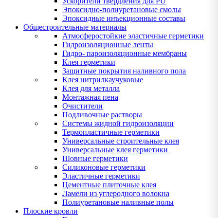
Ускорители твердления для PU
Эпоксидно-полиуретановые смолы
Эпоксидные инъекционные составы
Общестроительные материалы
Атмосферостойкие эластичные герметики
Гидроизоляционные ленты
Гидро- пароизоляционные мембраны
Клея герметики
Защитные покрытия наливного пола
Клея нитрилкаучуковые
Клея для металла
Монтажная пена
Очистители
Подливочные растворы
Системы жидной гидроизоляции
Термопластичные герметики
Универсальные строительные клея
Универсальные клея герметики
Шовные герметики
Силиконовые герметики
Эластичные герметики
Цементные плиточные клея
Ламели из углеродного волокна
Полиуретановые наливные полы
Плоские кровли