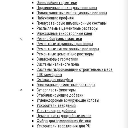
Огнестойкие герметики
Подливочные эпоксидные составы
Полиакрилатные инъекционные составы
Набухающие профиля
Полиуретановые инъекционные составы
Распыляемые цементные растворы
Эпоксидные тиксотропные клея
Резино-битумные мастики
Ремонтные акриловые растворы
Ремонтные тиксотропные растворы
Ремонтные цементные растворы
Силиконовые герметики
Системы наливного пола
Системы гидроизоляции строительных швов
ТПО мембраны
Смазка для опалубки
Эпоксидные ремонтные растворы
Суперпластификаторы
Стабилизирующие добавки
Углеводороные армирующие холсты
Ускорители твердения
Уплотняющие добавки
Цементные гидрофобные смеси
Фибра для армирования бетона
Ускорители твердления для PU