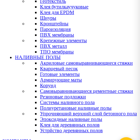
Геотекстиль
Клея бутилкаучуковые
Клея для EPDM
Шнуры
Кронштейны
Пароизоляция
ПВХ мембраны
Крепежные элементы
ПВХ металл
ТПО мембраны
НАЛИВНЫЕ ПОЛЫ
Акриловые самовыравнивающиеся стяжки
Кварцевый песок
Готовые элементы
Армирующие маты
Корунд
Самовыравнивающиеся цементные стяжки
Резиновые подложки
Системы наливного пола
Полиуретановые наливные полы
Упрочняющий верхний слой бетонного пола
Эпоксидные наливные полы
Клея для деревянных полов
Устрйство деревянных полов