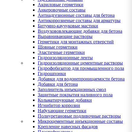
Акриловые герметики
Анкеровочные составы
Антиадгезионные составы для бетона
Антикоррозиеные составы для арматуры
Битумно-каучуковые мастики
Воздухововлекающие добавки для бетона
Выравнивающие растворы
Герметики для монтажных отверстий
Шовные герметики
Эластичные герметики
Гидроизоляционные ленты
Гидроизоляционные цементные растворы
Гидрофобизатор для промышленного пола
Гидрошпонки
Добавки для водонепроницаемости бетона
Добавки для бетона
Заполнитель инъекционных смол
Защитные покрытия наливного пола
Кольматирующые добавки
Игнибитор коррозии
Набухающие герметики
Полиуретановые подливочные растворы
Микроцементные инъекционные составы
Крепление навесных фасадов
Пластификаторы