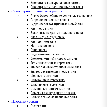
Эпоксидно-полиуретановые смолы
Эпоксидные инъекционные составы
Общестроительные материалы
Атмосферостойкие эластичные герметики
Гидроизоляционные ленты
Гидро- пароизоляционные мембраны
Клея герметики
Защитные покрытия наливного пола
Клея нитрилкаучуковые
Клея для металла
Монтажная пена
Очистители
Подливочные растворы
Системы жидной гидроизоляции
Термопластичные герметики
Универсальные строительные клея
Универсальные клея герметики
Шовные герметики
Силиконовые герметики
Эластичные герметики
Цементные плиточные клея
Ламели из углеродного волокна
Полиуретановые наливные полы
Плоские кровли
Геотекстиль