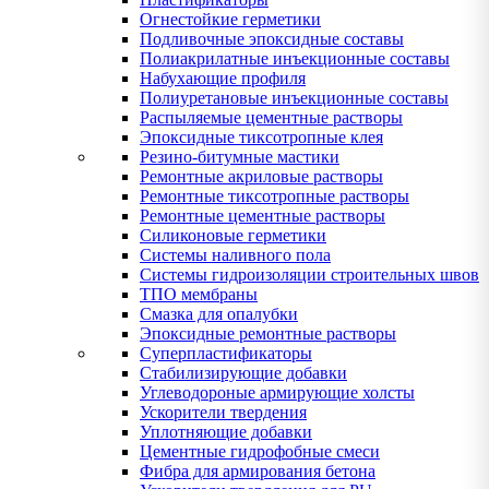
Огнестойкие герметики
Подливочные эпоксидные составы
Полиакрилатные инъекционные составы
Набухающие профиля
Полиуретановые инъекционные составы
Распыляемые цементные растворы
Эпоксидные тиксотропные клея
Резино-битумные мастики
Ремонтные акриловые растворы
Ремонтные тиксотропные растворы
Ремонтные цементные растворы
Силиконовые герметики
Системы наливного пола
Системы гидроизоляции строительных швов
ТПО мембраны
Смазка для опалубки
Эпоксидные ремонтные растворы
Суперпластификаторы
Стабилизирующие добавки
Углеводороные армирующие холсты
Ускорители твердения
Уплотняющие добавки
Цементные гидрофобные смеси
Фибра для армирования бетона