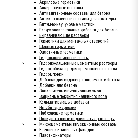
Акриловые герметики
Анкеровочные составы
Антиадгезионные составы для бетона
Антикоррозиеные составы для арматуры
Битумно-каучуковые мастики
Воздухововлекающие добавки для бетона
Выравнивающие растворы
Герметики для монтажных отверстий
Шовные герметики
Эластичные герметики
Гидроизоляционные ленты
Гидроизоляционные цементные растворы
Гидрофобизатор для промышленного пола
Гидрошпонки
Добавки для водонепроницаемости бетона
Добавки для бетона
Заполнитель инъекционных смол
Защитные покрытия наливного пола
Кольматирующые добавки
Игнибитор коррозии
Набухающие герметики
Полиуретановые подливочные растворы
Микроцементные инъекционные составы
Крепление навесных фасадов
Пластификаторы