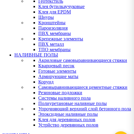
Геотекстиль
Клея бутилкаучуковые
Клея для EPDM
Шнуры
Кронштейны
Пароизоляция
ПВХ мембраны
Крепежные элементы
ПВХ металл
ТПО мембраны
НАЛИВНЫЕ ПОЛЫ
Акриловые самовыравнивающиеся стяжки
Кварцевый песок
Готовые элементы
Армирующие маты
Корунд
Самовыравнивающиеся цементные стяжки
Резиновые подложки
Системы наливного пола
Полиуретановые наливные полы
Упрочняющий верхний слой бетонного пола
Эпоксидные наливные полы
Клея для деревянных полов
Устрйство деревянных полов