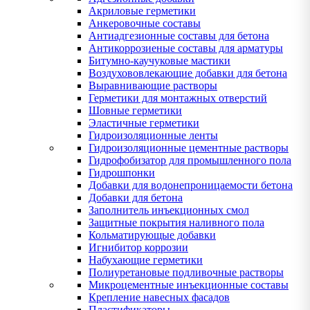
Акриловые герметики
Анкеровочные составы
Антиадгезионные составы для бетона
Антикоррозиеные составы для арматуры
Битумно-каучуковые мастики
Воздухововлекающие добавки для бетона
Выравнивающие растворы
Герметики для монтажных отверстий
Шовные герметики
Эластичные герметики
Гидроизоляционные ленты
Гидроизоляционные цементные растворы
Гидрофобизатор для промышленного пола
Гидрошпонки
Добавки для водонепроницаемости бетона
Добавки для бетона
Заполнитель инъекционных смол
Защитные покрытия наливного пола
Кольматирующые добавки
Игнибитор коррозии
Набухающие герметики
Полиуретановые подливочные растворы
Микроцементные инъекционные составы
Крепление навесных фасадов
Пластификаторы