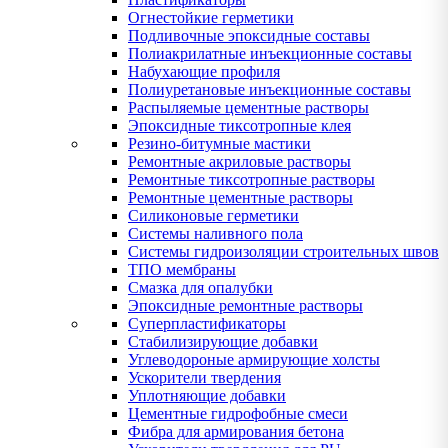
Огнестойкие герметики
Подливочные эпоксидные составы
Полиакрилатные инъекционные составы
Набухающие профиля
Полиуретановые инъекционные составы
Распыляемые цементные растворы
Эпоксидные тиксотропные клея
Резино-битумные мастики
Ремонтные акриловые растворы
Ремонтные тиксотропные растворы
Ремонтные цементные растворы
Силиконовые герметики
Системы наливного пола
Системы гидроизоляции строительных швов
ТПО мембраны
Смазка для опалубки
Эпоксидные ремонтные растворы
Суперпластификаторы
Стабилизирующие добавки
Углеводороные армирующие холсты
Ускорители твердения
Уплотняющие добавки
Цементные гидрофобные смеси
Фибра для армирования бетона