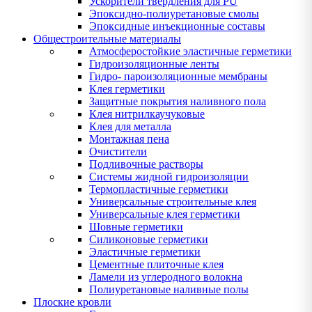
Ускорители твердления для PU
Эпоксидно-полиуретановые смолы
Эпоксидные инъекционные составы
Общестроительные материалы
Атмосферостойкие эластичные герметики
Гидроизоляционные ленты
Гидро- пароизоляционные мембраны
Клея герметики
Защитные покрытия наливного пола
Клея нитрилкаучуковые
Клея для металла
Монтажная пена
Очистители
Подливочные растворы
Системы жидной гидроизоляции
Термопластичные герметики
Универсальные строительные клея
Универсальные клея герметики
Шовные герметики
Силиконовые герметики
Эластичные герметики
Цементные плиточные клея
Ламели из углеродного волокна
Полиуретановые наливные полы
Плоские кровли