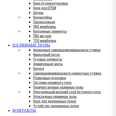
Клея бутилкаучуковые
Клея для EPDM
Шнуры
Кронштейны
Пароизоляция
ПВХ мембраны
Крепежные элементы
ПВХ металл
ТПО мембраны
НАЛИВНЫЕ ПОЛЫ
Акриловые самовыравнивающиеся стяжки
Кварцевый песок
Готовые элементы
Армирующие маты
Корунд
Самовыравнивающиеся цементные стяжки
Резиновые подложки
Системы наливного пола
Полиуретановые наливные полы
Упрочняющий верхний слой бетонного пола
Эпоксидные наливные полы
Клея для деревянных полов
Устрйство деревянных полов
КОНТАКТЫ