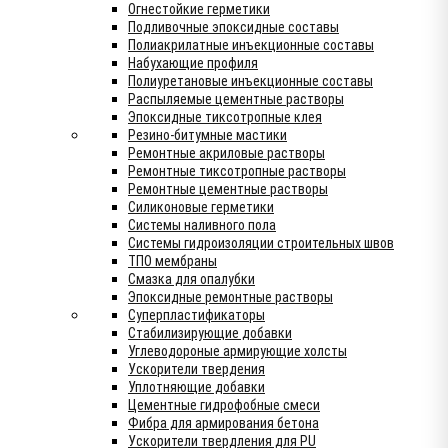
Огнестойкие герметики
Подливочные эпоксидные составы
Полиакрилатные инъекционные составы
Набухающие профиля
Полиуретановые инъекционные составы
Распыляемые цементные растворы
Эпоксидные тиксотропные клея
Резино-битумные мастики
Ремонтные акриловые растворы
Ремонтные тиксотропные растворы
Ремонтные цементные растворы
Силиконовые герметики
Системы наливного пола
Системы гидроизоляции строительных швов
ТПО мембраны
Смазка для опалубки
Эпоксидные ремонтные растворы
Суперпластификаторы
Стабилизирующие добавки
Углеводороные армирующие холсты
Ускорители твердения
Уплотняющие добавки
Цементные гидрофобные смеси
Фибра для армирования бетона
Ускорители твердления для PU