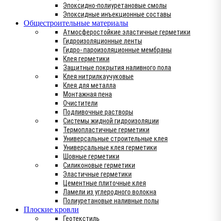
Эпоксидно-полиуретановые смолы
Эпоксидные инъекционные составы
Общестроительные материалы
Атмосферостойкие эластичные герметики
Гидроизоляционные ленты
Гидро- пароизоляционные мембраны
Клея герметики
Защитные покрытия наливного пола
Клея нитрилкаучуковые
Клея для металла
Монтажная пена
Очистители
Подливочные растворы
Системы жидной гидроизоляции
Термопластичные герметики
Универсальные строительные клея
Универсальные клея герметики
Шовные герметики
Силиконовые герметики
Эластичные герметики
Цементные плиточные клея
Ламели из углеродного волокна
Полиуретановые наливные полы
Плоские кровли
Геотекстиль