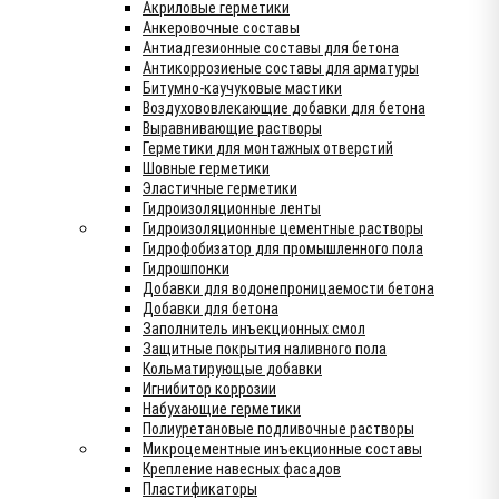
Акриловые герметики
Анкеровочные составы
Антиадгезионные составы для бетона
Антикоррозиеные составы для арматуры
Битумно-каучуковые мастики
Воздухововлекающие добавки для бетона
Выравнивающие растворы
Герметики для монтажных отверстий
Шовные герметики
Эластичные герметики
Гидроизоляционные ленты
Гидроизоляционные цементные растворы
Гидрофобизатор для промышленного пола
Гидрошпонки
Добавки для водонепроницаемости бетона
Добавки для бетона
Заполнитель инъекционных смол
Защитные покрытия наливного пола
Кольматирующые добавки
Игнибитор коррозии
Набухающие герметики
Полиуретановые подливочные растворы
Микроцементные инъекционные составы
Крепление навесных фасадов
Пластификаторы