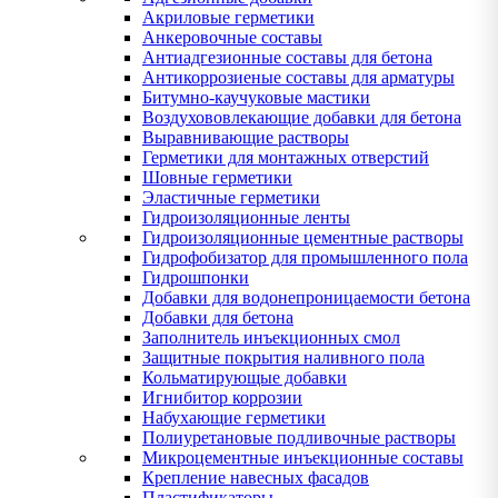
Акриловые герметики
Анкеровочные составы
Антиадгезионные составы для бетона
Антикоррозиеные составы для арматуры
Битумно-каучуковые мастики
Воздухововлекающие добавки для бетона
Выравнивающие растворы
Герметики для монтажных отверстий
Шовные герметики
Эластичные герметики
Гидроизоляционные ленты
Гидроизоляционные цементные растворы
Гидрофобизатор для промышленного пола
Гидрошпонки
Добавки для водонепроницаемости бетона
Добавки для бетона
Заполнитель инъекционных смол
Защитные покрытия наливного пола
Кольматирующые добавки
Игнибитор коррозии
Набухающие герметики
Полиуретановые подливочные растворы
Микроцементные инъекционные составы
Крепление навесных фасадов
Пластификаторы