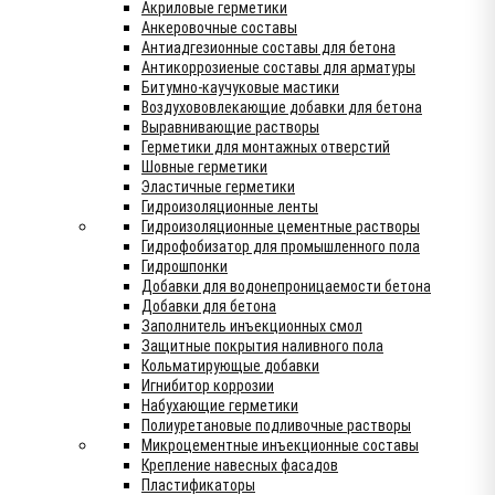
Акриловые герметики
Анкеровочные составы
Антиадгезионные составы для бетона
Антикоррозиеные составы для арматуры
Битумно-каучуковые мастики
Воздухововлекающие добавки для бетона
Выравнивающие растворы
Герметики для монтажных отверстий
Шовные герметики
Эластичные герметики
Гидроизоляционные ленты
Гидроизоляционные цементные растворы
Гидрофобизатор для промышленного пола
Гидрошпонки
Добавки для водонепроницаемости бетона
Добавки для бетона
Заполнитель инъекционных смол
Защитные покрытия наливного пола
Кольматирующые добавки
Игнибитор коррозии
Набухающие герметики
Полиуретановые подливочные растворы
Микроцементные инъекционные составы
Крепление навесных фасадов
Пластификаторы