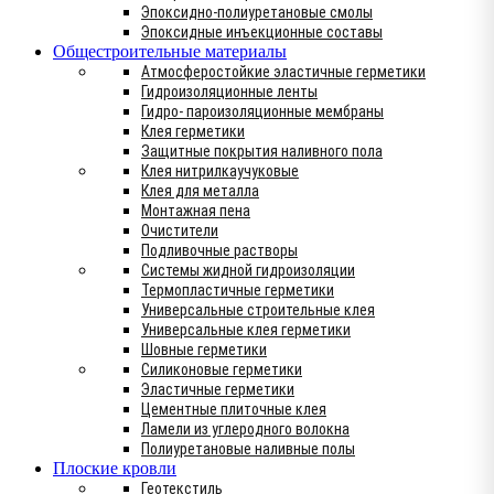
Эпоксидно-полиуретановые смолы
Эпоксидные инъекционные составы
Общестроительные материалы
Атмосферостойкие эластичные герметики
Гидроизоляционные ленты
Гидро- пароизоляционные мембраны
Клея герметики
Защитные покрытия наливного пола
Клея нитрилкаучуковые
Клея для металла
Монтажная пена
Очистители
Подливочные растворы
Системы жидной гидроизоляции
Термопластичные герметики
Универсальные строительные клея
Универсальные клея герметики
Шовные герметики
Силиконовые герметики
Эластичные герметики
Цементные плиточные клея
Ламели из углеродного волокна
Полиуретановые наливные полы
Плоские кровли
Геотекстиль