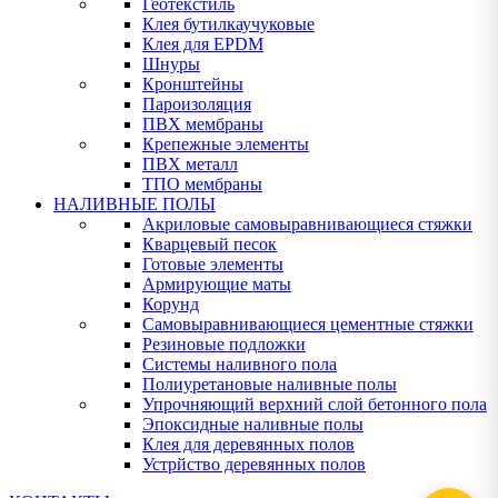
Геотекстиль
Клея бутилкаучуковые
Клея для EPDM
Шнуры
Кронштейны
Пароизоляция
ПВХ мембраны
Крепежные элементы
ПВХ металл
ТПО мембраны
НАЛИВНЫЕ ПОЛЫ
Акриловые самовыравнивающиеся стяжки
Кварцевый песок
Готовые элементы
Армирующие маты
Корунд
Самовыравнивающиеся цементные стяжки
Резиновые подложки
Системы наливного пола
Полиуретановые наливные полы
Упрочняющий верхний слой бетонного пола
Эпоксидные наливные полы
Клея для деревянных полов
Устрйство деревянных полов