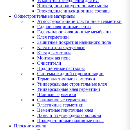
Ускорители твердления для PU
Эпоксидно-полиуретановые смолы
Эпоксидные инъекционные составы
Общестроительные материалы
Атмосферостойкие эластичные герметики
Гидроизоляционные ленты
Гидро- пароизоляционные мембраны
Клея герметики
Защитные покрытия наливного пола
Клея нитрилкаучуковые
Клея для металла
Монтажная пена
Очистители
Подливочные растворы
Системы жидной гидроизоляции
Термопластичные герметики
Универсальные строительные клея
Универсальные клея герметики
Шовные герметики
Силиконовые герметики
Эластичные герметики
Цементные плиточные клея
Ламели из углеродного волокна
Полиуретановые наливные полы
Плоские кровли