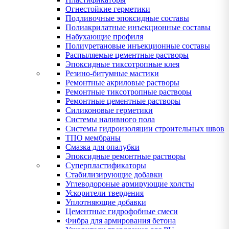
Огнестойкие герметики
Подливочные эпоксидные составы
Полиакрилатные инъекционные составы
Набухающие профиля
Полиуретановые инъекционные составы
Распыляемые цементные растворы
Эпоксидные тиксотропные клея
Резино-битумные мастики
Ремонтные акриловые растворы
Ремонтные тиксотропные растворы
Ремонтные цементные растворы
Силиконовые герметики
Системы наливного пола
Системы гидроизоляции строительных швов
ТПО мембраны
Смазка для опалубки
Эпоксидные ремонтные растворы
Суперпластификаторы
Стабилизирующие добавки
Углеводороные армирующие холсты
Ускорители твердения
Уплотняющие добавки
Цементные гидрофобные смеси
Фибра для армирования бетона