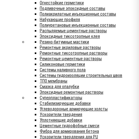
Огнестойкие герметики
Подливочные эпоксидные составы
Полиакрилатные инъекционные составы
Набухающие профиля
Полиуретановые инъекционные составы
Распыляемые цементные растворы
Эпоксидные тиксотропные клея
Резино-битумные мастики
Ремонтные акриловые растворы
Ремонтные тиксотропные растворы
Ремонтные цементные растворы
Силиконовые герметики
Системы наливного пола
Системы гидроизоляции строительных швов
ТПО мембраны
Смазка для опалубки
Эпоксидные ремонтные растворы
Суперпластификаторы
Стабилизирующие добавки
Углеводороные армирующие холсты
Ускорители твердения
Уплотняющие добавки
Цементные гидрофобные смеси
Фибра для армирования бетона
Ускорители твердления для PU