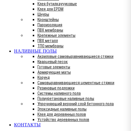
Клея бутилкаучуковые
Клея для EPDM
Шнуры
Кронштейны
Пароизоляция
ПВХ мембраны
Крепежные элементы
ПВХ металл
ТПО мембраны
НАЛИВНЫЕ ПОЛЫ
Акриловые самовыравнивающиеся стяжки
Кварцевый песок
Готовые элементы
Армирующие маты
Корунд
Самовыравнивающиеся цементные стяжки
Резиновые подложки
Системы наливного пола
Полиуретановые наливные полы
Упрочняющий верхний слой бетонного пола
Эпоксидные наливные полы
Клея для деревянных полов
Устрйство деревянных полов
КОНТАКТЫ