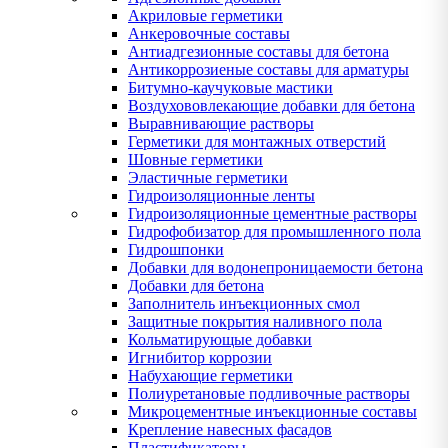
Акриловые герметики
Анкеровочные составы
Антиадгезионные составы для бетона
Антикоррозиеные составы для арматуры
Битумно-каучуковые мастики
Воздухововлекающие добавки для бетона
Выравнивающие растворы
Герметики для монтажных отверстий
Шовные герметики
Эластичные герметики
Гидроизоляционные ленты
Гидроизоляционные цементные растворы
Гидрофобизатор для промышленного пола
Гидрошпонки
Добавки для водонепроницаемости бетона
Добавки для бетона
Заполнитель инъекционных смол
Защитные покрытия наливного пола
Кольматирующые добавки
Игнибитор коррозии
Набухающие герметики
Полиуретановые подливочные растворы
Микроцементные инъекционные составы
Крепление навесных фасадов
Пластификаторы