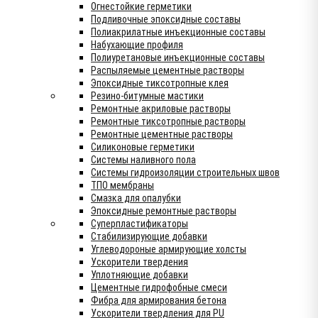
Огнестойкие герметики
Подливочные эпоксидные составы
Полиакрилатные инъекционные составы
Набухающие профиля
Полиуретановые инъекционные составы
Распыляемые цементные растворы
Эпоксидные тиксотропные клея
Резино-битумные мастики
Ремонтные акриловые растворы
Ремонтные тиксотропные растворы
Ремонтные цементные растворы
Силиконовые герметики
Системы наливного пола
Системы гидроизоляции строительных швов
ТПО мембраны
Смазка для опалубки
Эпоксидные ремонтные растворы
Суперпластификаторы
Стабилизирующие добавки
Углеводороные армирующие холсты
Ускорители твердения
Уплотняющие добавки
Цементные гидрофобные смеси
Фибра для армирования бетона
Ускорители твердления для PU