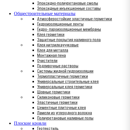
Эпоксидно-полиуретановые смолы
Эпоксидные инъекционные составы
Общестроительные материалы
Атмосферостойкие эластичные герметики
Гидроизоляционные ленты
Гидро- пароизоляционные мембраны
Клея герметики
Защитные покрытия наливного пола
Клея нитрилкаучуковые
Клея для металла
Монтажная пена
Очистители
Подливочные растворы
Системы жидной гидроизоляции
Термопластичные герметики
Универсальные строительные клея
Универсальные клея герметики
Шовные герметики
Силиконовые герметики
Эластичные герметики
Цементные плиточные клея
Ламели из углеродного волокна
Полиуретановые наливные полы
Плоские кровли
Геотекстиль