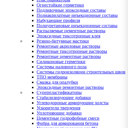
Огнестойкие герметики
Подливочные эпоксидные составы
Полиакрилатные инъекционные составы
Набухающие профиля
Полиуретановые инъекционные составы
Распыляемые цементные растворы
Эпоксидные тиксотропные клея
Резино-битумные мастики
Ремонтные акриловые растворы
Ремонтные тиксотропные растворы
Ремонтные цементные растворы
Силиконовые герметики
Системы наливного пола
Системы гидроизоляции строительных швов
ТПО мембраны
Смазка для опалубки
Эпоксидные ремонтные растворы
Суперпластификаторы
Стабилизирующие добавки
Углеводороные армирующие холсты
Ускорители твердения
Уплотняющие добавки
Цементные гидрофобные смеси
Фибра для армирования бетона