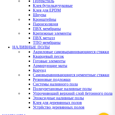
Геотекстиль
Клея бутилкаучуковые
Клея для EPDM
Шнуры
Кронштейны
Пароизоляция
ПВХ мембраны
Крепежные элементы
ПВХ металл
ТПО мембраны
НАЛИВНЫЕ ПОЛЫ
Акриловые самовыравнивающиеся стяжки
Кварцевый песок
Готовые элементы
Армирующие маты
Корунд
Самовыравнивающиеся цементные стяжки
Резиновые подложки
Системы наливного пола
Полиуретановые наливные полы
Упрочняющий верхний слой бетонного пола
Эпоксидные наливные полы
Клея для деревянных полов
Устрйство деревянных полов