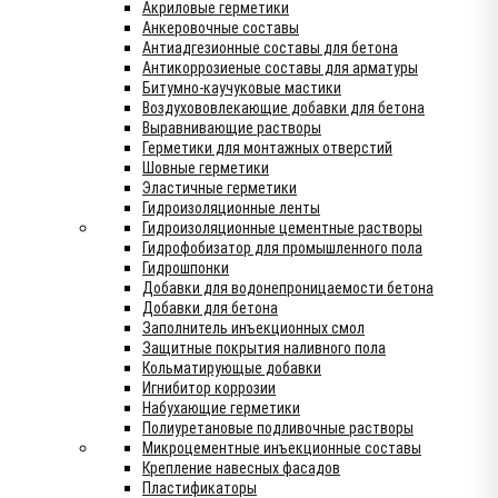
Акриловые герметики
Анкеровочные составы
Антиадгезионные составы для бетона
Антикоррозиеные составы для арматуры
Битумно-каучуковые мастики
Воздухововлекающие добавки для бетона
Выравнивающие растворы
Герметики для монтажных отверстий
Шовные герметики
Эластичные герметики
Гидроизоляционные ленты
Гидроизоляционные цементные растворы
Гидрофобизатор для промышленного пола
Гидрошпонки
Добавки для водонепроницаемости бетона
Добавки для бетона
Заполнитель инъекционных смол
Защитные покрытия наливного пола
Кольматирующые добавки
Игнибитор коррозии
Набухающие герметики
Полиуретановые подливочные растворы
Микроцементные инъекционные составы
Крепление навесных фасадов
Пластификаторы