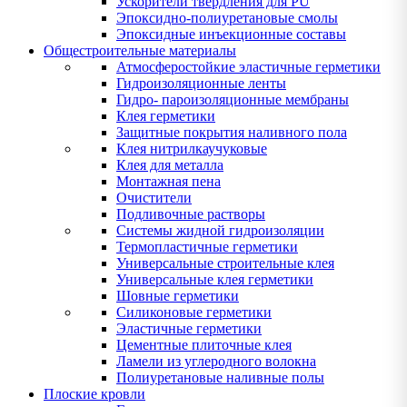
Ускорители твердления для PU
Эпоксидно-полиуретановые смолы
Эпоксидные инъекционные составы
Общестроительные материалы
Атмосферостойкие эластичные герметики
Гидроизоляционные ленты
Гидро- пароизоляционные мембраны
Клея герметики
Защитные покрытия наливного пола
Клея нитрилкаучуковые
Клея для металла
Монтажная пена
Очистители
Подливочные растворы
Системы жидной гидроизоляции
Термопластичные герметики
Универсальные строительные клея
Универсальные клея герметики
Шовные герметики
Силиконовые герметики
Эластичные герметики
Цементные плиточные клея
Ламели из углеродного волокна
Полиуретановые наливные полы
Плоские кровли