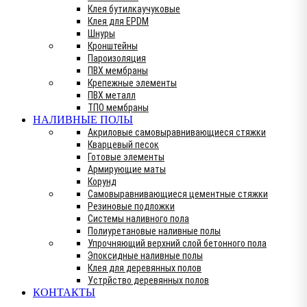
Клея бутилкаучуковые
Клея для EPDM
Шнуры
Кронштейны
Пароизоляция
ПВХ мембраны
Крепежные элементы
ПВХ металл
ТПО мембраны
НАЛИВНЫЕ ПОЛЫ
Акриловые самовыравнивающиеся стяжки
Кварцевый песок
Готовые элементы
Армирующие маты
Корунд
Самовыравнивающиеся цементные стяжки
Резиновые подложки
Системы наливного пола
Полиуретановые наливные полы
Упрочняющий верхний слой бетонного пола
Эпоксидные наливные полы
Клея для деревянных полов
Устрйство деревянных полов
КОНТАКТЫ