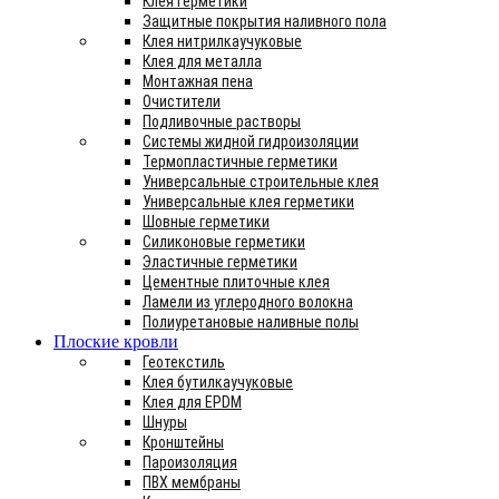
Клея герметики
Защитные покрытия наливного пола
Клея нитрилкаучуковые
Клея для металла
Монтажная пена
Очистители
Подливочные растворы
Системы жидной гидроизоляции
Термопластичные герметики
Универсальные строительные клея
Универсальные клея герметики
Шовные герметики
Силиконовые герметики
Эластичные герметики
Цементные плиточные клея
Ламели из углеродного волокна
Полиуретановые наливные полы
Плоские кровли
Геотекстиль
Клея бутилкаучуковые
Клея для EPDM
Шнуры
Кронштейны
Пароизоляция
ПВХ мембраны