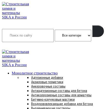
Search
INFO@SIKSMES.RU
Монолитное строительство
Адгезионные добавки
Акриловые герметики
Анкеровочные составы
Антиадгезионные составы для бетона
Антикоррозиеные составы для арматуры
Битумно-каучуковые мастики
Воздухововлекающие добавки для бетона
Выравнивающие растворы