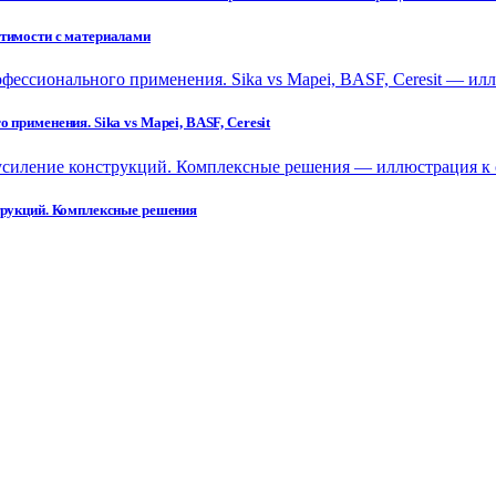
стимости с материалами
применения. Sika vs Mapei, BASF, Ceresit
струкций. Комплексные решения