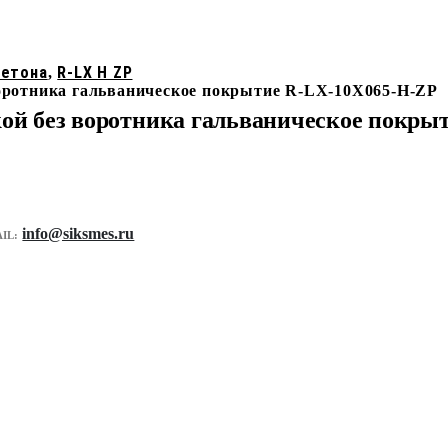
бетона
R-LX H ZP
,
воротника гальваническое покрытие R-LX-10X065-H-ZP
кой без воротника гальваническое покр
info@siksmes.ru
IL: