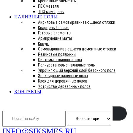
Крепежные элементы
ПВХ металл
ТПО мембраны
НАЛИВНЫЕ ПОЛЫ
Акриловые самовыравнивающиеся стяжки
Кварцевый песок
Готовые элементы
Армирующие маты
Корунд
Самовыравнивающиеся цементные стяжки
Резиновые подложки
Системы наливного пола
Полиуретановые наливные полы
Упрочняющий верхний слой бетонного пола
Эпоксидные наливные полы
Клея для деревянных полов
Устрйство деревянных полов
КОНТАКТЫ
Search
INFO@SIKSMES.RU