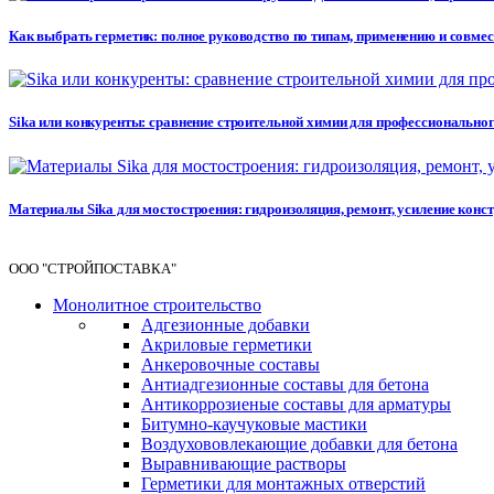
Как выбрать герметик: полное руководство по типам, применению и совме
Sika или конкуренты: сравнение строительной химии для профессионального 
Материалы Sika для мостостроения: гидроизоляция, ремонт, усиление кон
ООО "СТРОЙПОСТАВКА"
Монолитное строительство
Адгезионные добавки
Акриловые герметики
Анкеровочные составы
Антиадгезионные составы для бетона
Антикоррозиеные составы для арматуры
Битумно-каучуковые мастики
Воздухововлекающие добавки для бетона
Выравнивающие растворы
Герметики для монтажных отверстий