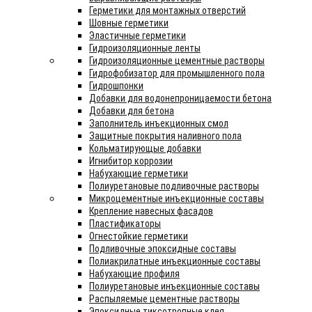
Герметики для монтажных отверстий
Шовные герметики
Эластичные герметики
Гидроизоляционные ленты
Гидроизоляционные цементные растворы
Гидрофобизатор для промышленного пола
Гидрошпонки
Добавки для водонепроницаемости бетона
Добавки для бетона
Заполнитель инъекционных смол
Защитные покрытия наливного пола
Кольматирующые добавки
Игнибитор коррозии
Набухающие герметики
Полиуретановые подливочные растворы
Микроцементные инъекционные составы
Крепление навесных фасадов
Пластификаторы
Огнестойкие герметики
Подливочные эпоксидные составы
Полиакрилатные инъекционные составы
Набухающие профиля
Полиуретановые инъекционные составы
Распыляемые цементные растворы
Эпоксидные тиксотропные клея