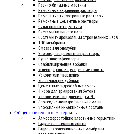
Резино-битумные мастики
Ремонтные акриловые растворы
Ремонтные тиксотропные растворы
Ремонтные цементные растворы
Силиконовые герметики
Системы наливного пола
Системы гидроизоляции строительных швов
ТПО мембраны
Смазка для опалубки
Эпоксидные ремонтные растворы
Суперпластификаторы
Стабилизирующие добавки
Углеводороные армирующие холсты
Ускорители твердения
Уплотняющие добавки
Цементные гидрофобные смеси
Фибра для армирования бетона
Ускорители твердления для PU
Эпоксидно-полиуретановые смолы
Эпоксидные инъекционные составы
Общестроительные материалы
Атмосферостойкие эластичные герметики
Гидроизоляционные ленты
Гидро- пароизоляционные мембраны