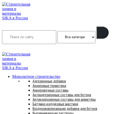
Search
INFO@SIKSMES.RU
Монолитное строительство
Адгезионные добавки
Акриловые герметики
Анкеровочные составы
Антиадгезионные составы для бетона
Антикоррозиеные составы для арматуры
Битумно-каучуковые мастики
Воздухововлекающие добавки для бетона
Выравнивающие растворы