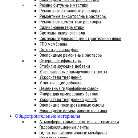
Резино-битумные мастики
Ремонтные акриловые растворы
Ремонтные тиксотропные растворы
Ремонтные цементные растворы
Силиконовые герметики
Системы наливного пола
Системы гидроизоляции строительных швов
ТПО мембраны
Смазка для опалубки
Эпоксидные ремонтные растворы
Суперпластификаторы
Стабилизирующие добавки
Углеводороные армирующие холсты
Ускорители твердения
Уплотняющие добавки
Цементные гидрофобные смеси
Фибра для армирования бетона
Ускорители твердления для PU
Эпоксидно-полиуретановые смолы
Эпоксидные инъекционные составы
Общестроительные материалы
Атмосферостойкие эластичные герметики
Гидроизоляционные ленты
Гидро- пароизоляционные мембраны