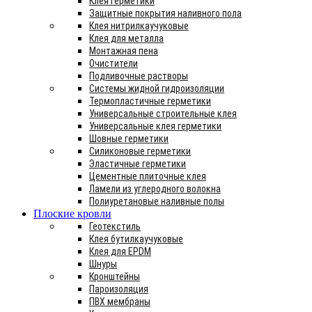
Клея герметики
Защитные покрытия наливного пола
Клея нитрилкаучуковые
Клея для металла
Монтажная пена
Очистители
Подливочные растворы
Системы жидной гидроизоляции
Термопластичные герметики
Универсальные строительные клея
Универсальные клея герметики
Шовные герметики
Силиконовые герметики
Эластичные герметики
Цементные плиточные клея
Ламели из углеродного волокна
Полиуретановые наливные полы
Плоские кровли
Геотекстиль
Клея бутилкаучуковые
Клея для EPDM
Шнуры
Кронштейны
Пароизоляция
ПВХ мембраны