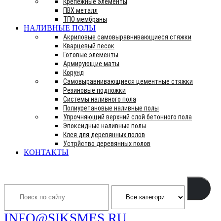
Крепежные элементы
ПВХ металл
ТПО мембраны
НАЛИВНЫЕ ПОЛЫ
Акриловые самовыравнивающиеся стяжки
Кварцевый песок
Готовые элементы
Армирующие маты
Корунд
Самовыравнивающиеся цементные стяжки
Резиновые подложки
Системы наливного пола
Полиуретановые наливные полы
Упрочняющий верхний слой бетонного пола
Эпоксидные наливные полы
Клея для деревянных полов
Устрйство деревянных полов
КОНТАКТЫ
Search
INFO@SIKSMES.RU