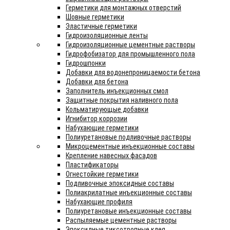
Герметики для монтажных отверстий
Шовные герметики
Эластичные герметики
Гидроизоляционные ленты
Гидроизоляционные цементные растворы
Гидрофобизатор для промышленного пола
Гидрошпонки
Добавки для водонепроницаемости бетона
Добавки для бетона
Заполнитель инъекционных смол
Защитные покрытия наливного пола
Кольматирующые добавки
Игнибитор коррозии
Набухающие герметики
Полиуретановые подливочные растворы
Микроцементные инъекционные составы
Крепление навесных фасадов
Пластификаторы
Огнестойкие герметики
Подливочные эпоксидные составы
Полиакрилатные инъекционные составы
Набухающие профиля
Полиуретановые инъекционные составы
Распыляемые цементные растворы
Эпоксидные тиксотропные клея