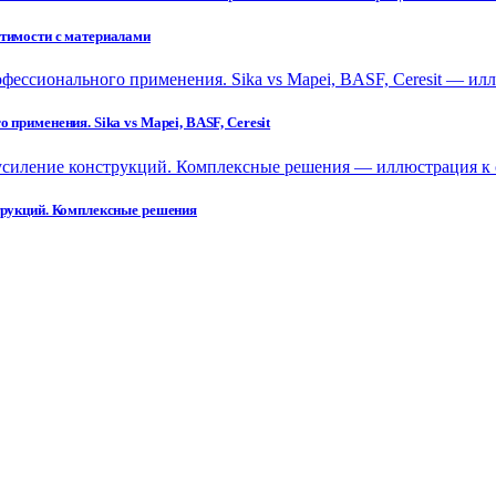
стимости с материалами
применения. Sika vs Mapei, BASF, Ceresit
струкций. Комплексные решения