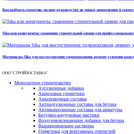
Как выбрать герметик: полное руководство по типам, применению и совме
Sika или конкуренты: сравнение строительной химии для профессионального 
Материалы Sika для мостостроения: гидроизоляция, ремонт, усиление кон
ООО "СТРОЙПОСТАВКА"
Монолитное строительство
Адгезионные добавки
Акриловые герметики
Анкеровочные составы
Антиадгезионные составы для бетона
Антикоррозиеные составы для арматуры
Битумно-каучуковые мастики
Воздухововлекающие добавки для бетона
Выравнивающие растворы
Герметики для монтажных отверстий