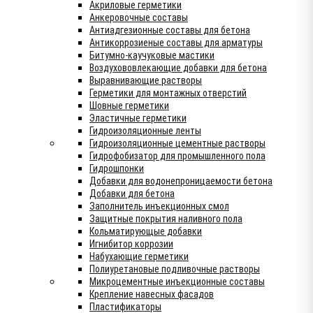
Акриловые герметики
Анкеровочные составы
Антиадгезионные составы для бетона
Антикоррозиеные составы для арматуры
Битумно-каучуковые мастики
Воздухововлекающие добавки для бетона
Выравнивающие растворы
Герметики для монтажных отверстий
Шовные герметики
Эластичные герметики
Гидроизоляционные ленты
Гидроизоляционные цементные растворы
Гидрофобизатор для промышленного пола
Гидрошпонки
Добавки для водонепроницаемости бетона
Добавки для бетона
Заполнитель инъекционных смол
Защитные покрытия наливного пола
Кольматирующые добавки
Игнибитор коррозии
Набухающие герметики
Полиуретановые подливочные растворы
Микроцементные инъекционные составы
Крепление навесных фасадов
Пластификаторы