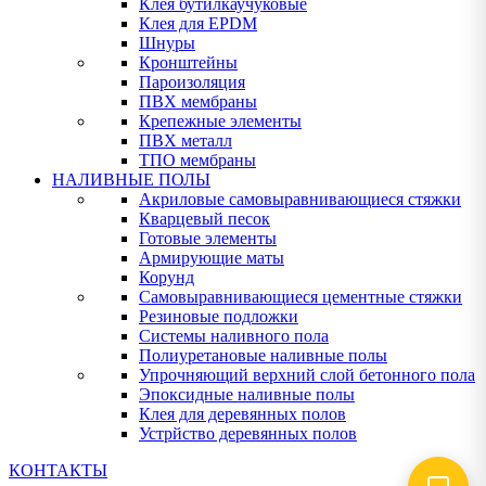
Клея бутилкаучуковые
Клея для EPDM
Шнуры
Кронштейны
Пароизоляция
ПВХ мембраны
Крепежные элементы
ПВХ металл
ТПО мембраны
НАЛИВНЫЕ ПОЛЫ
Акриловые самовыравнивающиеся стяжки
Кварцевый песок
Готовые элементы
Армирующие маты
Корунд
Самовыравнивающиеся цементные стяжки
Резиновые подложки
Системы наливного пола
Полиуретановые наливные полы
Упрочняющий верхний слой бетонного пола
Эпоксидные наливные полы
Клея для деревянных полов
Устрйство деревянных полов
КОНТАКТЫ