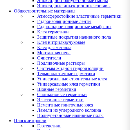
Эпоксидно-полиуретановые смолы
Эпоксидные инъекционные составы
Общестроительные материалы
Атмосферостойкие эластичные герметики
Гидроизоляционные ленты
Гидро- пароизоляционные мембраны
Клея герметики
Защитные покрытия наливного пола
Клея нитрилкаучуковые
Клея для металла
Монтажная пена
Очистители
Подливочные растворы
Системы жидной гидроизоляции
Термопластичные герметики
Универсальные строительные клея
Универсальные клея герметики
Шовные герметики
Силиконовые герметики
Эластичные герметики
Цементные плиточные клея
Ламели из углеродного волокна
Полиуретановые наливные полы
Плоские кровли
Геотекстиль