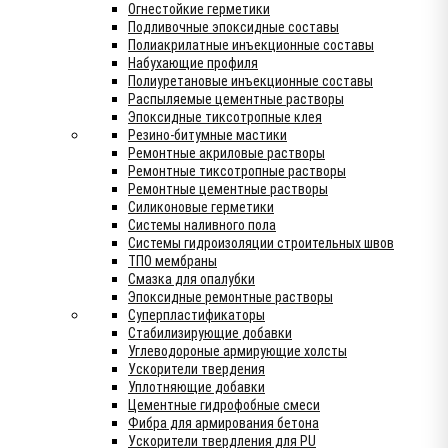
Огнестойкие герметики
Подливочные эпоксидные составы
Полиакрилатные инъекционные составы
Набухающие профиля
Полиуретановые инъекционные составы
Распыляемые цементные растворы
Эпоксидные тиксотропные клея
Резино-битумные мастики
Ремонтные акриловые растворы
Ремонтные тиксотропные растворы
Ремонтные цементные растворы
Силиконовые герметики
Системы наливного пола
Системы гидроизоляции строительных швов
ТПО мембраны
Смазка для опалубки
Эпоксидные ремонтные растворы
Суперпластификаторы
Стабилизирующие добавки
Углеводороные армирующие холсты
Ускорители твердения
Уплотняющие добавки
Цементные гидрофобные смеси
Фибра для армирования бетона
Ускорители твердления для PU