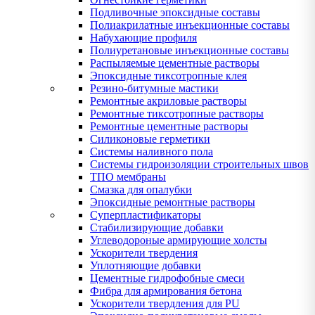
Подливочные эпоксидные составы
Полиакрилатные инъекционные составы
Набухающие профиля
Полиуретановые инъекционные составы
Распыляемые цементные растворы
Эпоксидные тиксотропные клея
Резино-битумные мастики
Ремонтные акриловые растворы
Ремонтные тиксотропные растворы
Ремонтные цементные растворы
Силиконовые герметики
Системы наливного пола
Системы гидроизоляции строительных швов
ТПО мембраны
Смазка для опалубки
Эпоксидные ремонтные растворы
Суперпластификаторы
Стабилизирующие добавки
Углеводороные армирующие холсты
Ускорители твердения
Уплотняющие добавки
Цементные гидрофобные смеси
Фибра для армирования бетона
Ускорители твердления для PU