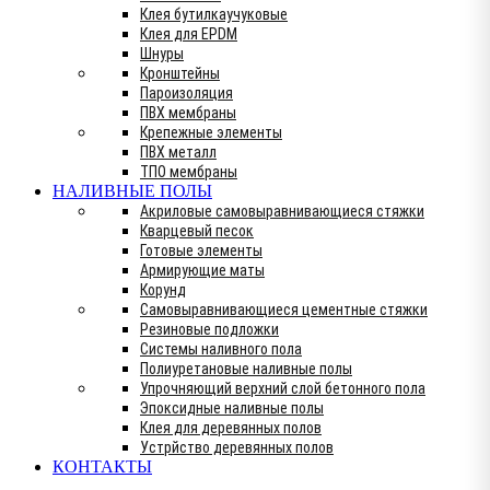
Клея бутилкаучуковые
Клея для EPDM
Шнуры
Кронштейны
Пароизоляция
ПВХ мембраны
Крепежные элементы
ПВХ металл
ТПО мембраны
НАЛИВНЫЕ ПОЛЫ
Акриловые самовыравнивающиеся стяжки
Кварцевый песок
Готовые элементы
Армирующие маты
Корунд
Самовыравнивающиеся цементные стяжки
Резиновые подложки
Системы наливного пола
Полиуретановые наливные полы
Упрочняющий верхний слой бетонного пола
Эпоксидные наливные полы
Клея для деревянных полов
Устрйство деревянных полов
КОНТАКТЫ