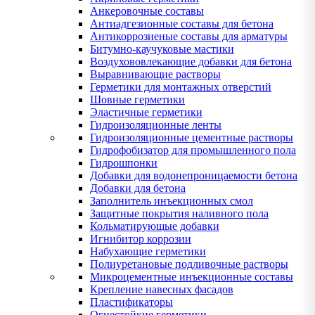
Анкеровочные составы
Антиадгезионные составы для бетона
Антикоррозиеные составы для арматуры
Битумно-каучуковые мастики
Воздухововлекающие добавки для бетона
Выравнивающие растворы
Герметики для монтажных отверстий
Шовные герметики
Эластичные герметики
Гидроизоляционные ленты
Гидроизоляционные цементные растворы
Гидрофобизатор для промышленного пола
Гидрошпонки
Добавки для водонепроницаемости бетона
Добавки для бетона
Заполнитель инъекционных смол
Защитные покрытия наливного пола
Кольматирующые добавки
Игнибитор коррозии
Набухающие герметики
Полиуретановые подливочные растворы
Микроцементные инъекционные составы
Крепление навесных фасадов
Пластификаторы
Огнестойкие герметики