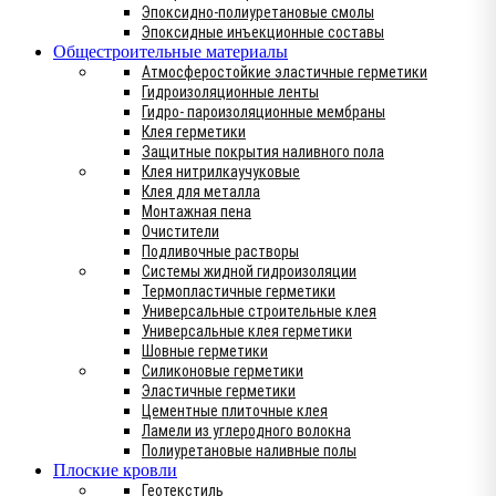
Эпоксидно-полиуретановые смолы
Эпоксидные инъекционные составы
Общестроительные материалы
Атмосферостойкие эластичные герметики
Гидроизоляционные ленты
Гидро- пароизоляционные мембраны
Клея герметики
Защитные покрытия наливного пола
Клея нитрилкаучуковые
Клея для металла
Монтажная пена
Очистители
Подливочные растворы
Системы жидной гидроизоляции
Термопластичные герметики
Универсальные строительные клея
Универсальные клея герметики
Шовные герметики
Силиконовые герметики
Эластичные герметики
Цементные плиточные клея
Ламели из углеродного волокна
Полиуретановые наливные полы
Плоские кровли
Геотекстиль