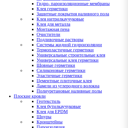
Гидро- пароизоляционные мембраны
Клея герметики
Защитные покрытия наливного пола
Клея нитрилкаучуковые
Клея для металла
Монтажная пена
Очистители
Подливочные растворы
Системы жидной гидроизоляции
Термопластичные герметики
Универсальные строительные клея
Универсальные клея герметики
Шовные герметики
Силиконовые герметики
Эластичные герметики
Цементные плиточные клея
Ламели из углеродного волокна
Полиуретановые наливные полы
Плоские кровли
Геотекстиль
Клея бутилкаучуковые
Клея для EPDM
Шнуры
Кронштейны
Пароизоляция