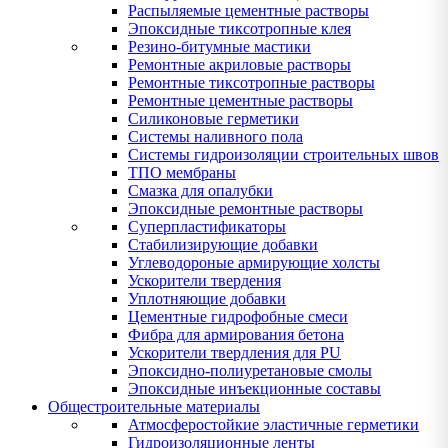
Распыляемые цементные растворы
Эпоксидные тиксотропные клея
Резино-битумные мастики
Ремонтные акриловые растворы
Ремонтные тиксотропные растворы
Ремонтные цементные растворы
Силиконовые герметики
Системы наливного пола
Системы гидроизоляции строительных швов
ТПО мембраны
Смазка для опалубки
Эпоксидные ремонтные растворы
Суперпластификаторы
Стабилизирующие добавки
Углеводороные армирующие холсты
Ускорители твердения
Уплотняющие добавки
Цементные гидрофобные смеси
Фибра для армирования бетона
Ускорители твердления для PU
Эпоксидно-полиуретановые смолы
Эпоксидные инъекционные составы
Общестроительные материалы
Атмосферостойкие эластичные герметики
Гидроизоляционные ленты