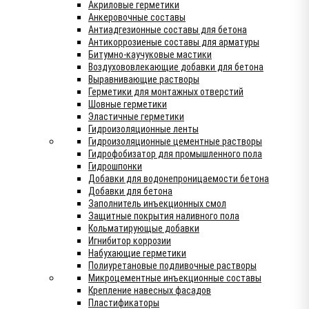
Акриловые герметики
Анкеровочные составы
Антиадгезионные составы для бетона
Антикоррозиеные составы для арматуры
Битумно-каучуковые мастики
Воздухововлекающие добавки для бетона
Выравнивающие растворы
Герметики для монтажных отверстий
Шовные герметики
Эластичные герметики
Гидроизоляционные ленты
Гидроизоляционные цементные растворы
Гидрофобизатор для промышленного пола
Гидрошпонки
Добавки для водонепроницаемости бетона
Добавки для бетона
Заполнитель инъекционных смол
Защитные покрытия наливного пола
Кольматирующые добавки
Игнибитор коррозии
Набухающие герметики
Полиуретановые подливочные растворы
Микроцементные инъекционные составы
Крепление навесных фасадов
Пластификаторы