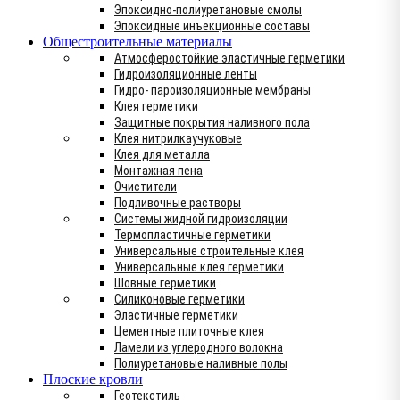
Эпоксидно-полиуретановые смолы
Эпоксидные инъекционные составы
Общестроительные материалы
Атмосферостойкие эластичные герметики
Гидроизоляционные ленты
Гидро- пароизоляционные мембраны
Клея герметики
Защитные покрытия наливного пола
Клея нитрилкаучуковые
Клея для металла
Монтажная пена
Очистители
Подливочные растворы
Системы жидной гидроизоляции
Термопластичные герметики
Универсальные строительные клея
Универсальные клея герметики
Шовные герметики
Силиконовые герметики
Эластичные герметики
Цементные плиточные клея
Ламели из углеродного волокна
Полиуретановые наливные полы
Плоские кровли
Геотекстиль