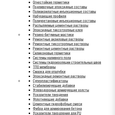
Огнестойкие герметики
Подливочные эпоксидные составы
Полиакрилатные инъекционные составы
Набухающие профиля
Полиуретановые инъекционные составы
Распыляемые цементные растворы
Эпоксидные тиксотропные клея
Резино-битумные мастики
Ремонтные акриловые растворы
Ремонтные тиксотропные растворы
Ремонтные цементные растворы
Силиконовые герметики
Системы наливного пола
Системы гидроизоляции строительных швов
ТПО мембраны
Смазка для опалубки
Эпоксидные ремонтные растворы
Суперпластификаторы
Стабилизирующие добавки
Углеводороные армирующие холсты
Ускорители твердения
Уплотняющие добавки
Цементные гидрофобные смеси
Фибра для армирования бетона
Ускорители твердления для PU