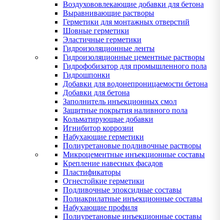
Воздухововлекающие добавки для бетона
Выравнивающие растворы
Герметики для монтажных отверстий
Шовные герметики
Эластичные герметики
Гидроизоляционные ленты
Гидроизоляционные цементные растворы
Гидрофобизатор для промышленного пола
Гидрошпонки
Добавки для водонепроницаемости бетона
Добавки для бетона
Заполнитель инъекционных смол
Защитные покрытия наливного пола
Кольматирующые добавки
Игнибитор коррозии
Набухающие герметики
Полиуретановые подливочные растворы
Микроцементные инъекционные составы
Крепление навесных фасадов
Пластификаторы
Огнестойкие герметики
Подливочные эпоксидные составы
Полиакрилатные инъекционные составы
Набухающие профиля
Полиуретановые инъекционные составы