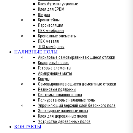
Клея бутилкаучуковые
Клея для EPDM
Шнуры
Кронштейны
Пароизоляция
ПВХ мембраны
Крепежные элементы
ПВХ металл
ТПО мембраны
НАЛИВНЫЕ ПОЛЫ
Акриловые самовыравнивающиеся стяжки
Кварцевый песок
Готовые элементы
Армирующие маты
Корунд
Самовыравнивающиеся цементные стяжки
Резиновые подложки
Системы наливного пола
Полиуретановые наливные полы
Упрочняющий верхний слой бетонного пола
Эпоксидные наливные полы
Клея для деревянных полов
Устрйство деревянных полов
КОНТАКТЫ