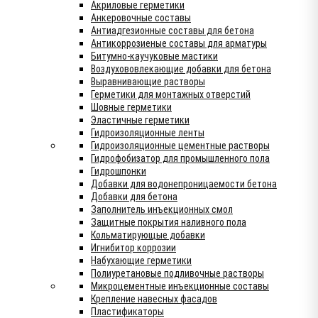
Акриловые герметики
Анкеровочные составы
Антиадгезионные составы для бетона
Антикоррозиеные составы для арматуры
Битумно-каучуковые мастики
Воздухововлекающие добавки для бетона
Выравнивающие растворы
Герметики для монтажных отверстий
Шовные герметики
Эластичные герметики
Гидроизоляционные ленты
Гидроизоляционные цементные растворы
Гидрофобизатор для промышленного пола
Гидрошпонки
Добавки для водонепроницаемости бетона
Добавки для бетона
Заполнитель инъекционных смол
Защитные покрытия наливного пола
Кольматирующые добавки
Игнибитор коррозии
Набухающие герметики
Полиуретановые подливочные растворы
Микроцементные инъекционные составы
Крепление навесных фасадов
Пластификаторы