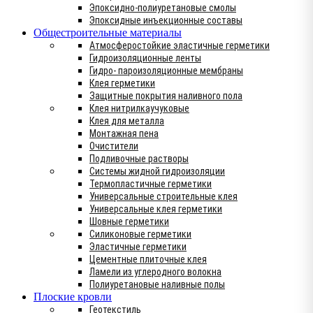
Эпоксидно-полиуретановые смолы
Эпоксидные инъекционные составы
Общестроительные материалы
Атмосферостойкие эластичные герметики
Гидроизоляционные ленты
Гидро- пароизоляционные мембраны
Клея герметики
Защитные покрытия наливного пола
Клея нитрилкаучуковые
Клея для металла
Монтажная пена
Очистители
Подливочные растворы
Системы жидной гидроизоляции
Термопластичные герметики
Универсальные строительные клея
Универсальные клея герметики
Шовные герметики
Силиконовые герметики
Эластичные герметики
Цементные плиточные клея
Ламели из углеродного волокна
Полиуретановые наливные полы
Плоские кровли
Геотекстиль