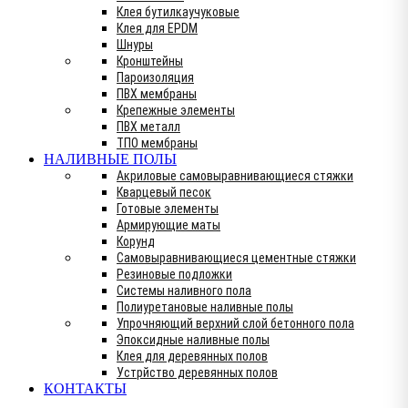
Клея бутилкаучуковые
Клея для EPDM
Шнуры
Кронштейны
Пароизоляция
ПВХ мембраны
Крепежные элементы
ПВХ металл
ТПО мембраны
НАЛИВНЫЕ ПОЛЫ
Акриловые самовыравнивающиеся стяжки
Кварцевый песок
Готовые элементы
Армирующие маты
Корунд
Самовыравнивающиеся цементные стяжки
Резиновые подложки
Системы наливного пола
Полиуретановые наливные полы
Упрочняющий верхний слой бетонного пола
Эпоксидные наливные полы
Клея для деревянных полов
Устрйство деревянных полов
КОНТАКТЫ