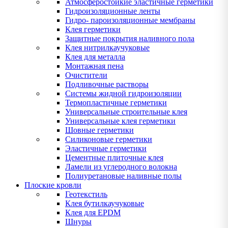
Атмосферостойкие эластичные герметики
Гидроизоляционные ленты
Гидро- пароизоляционные мембраны
Клея герметики
Защитные покрытия наливного пола
Клея нитрилкаучуковые
Клея для металла
Монтажная пена
Очистители
Подливочные растворы
Системы жидной гидроизоляции
Термопластичные герметики
Универсальные строительные клея
Универсальные клея герметики
Шовные герметики
Силиконовые герметики
Эластичные герметики
Цементные плиточные клея
Ламели из углеродного волокна
Полиуретановые наливные полы
Плоские кровли
Геотекстиль
Клея бутилкаучуковые
Клея для EPDM
Шнуры