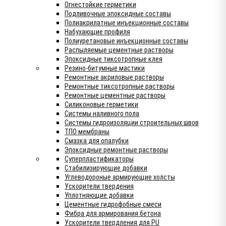
Огнестойкие герметики
Подливочные эпоксидные составы
Полиакрилатные инъекционные составы
Набухающие профиля
Полиуретановые инъекционные составы
Распыляемые цементные растворы
Эпоксидные тиксотропные клея
Резино-битумные мастики
Ремонтные акриловые растворы
Ремонтные тиксотропные растворы
Ремонтные цементные растворы
Силиконовые герметики
Системы наливного пола
Системы гидроизоляции строительных швов
ТПО мембраны
Смазка для опалубки
Эпоксидные ремонтные растворы
Суперпластификаторы
Стабилизирующие добавки
Углеводороные армирующие холсты
Ускорители твердения
Уплотняющие добавки
Цементные гидрофобные смеси
Фибра для армирования бетона
Ускорители твердления для PU