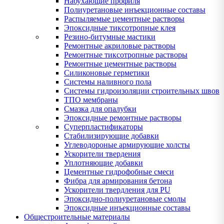
Набухающие профиля
Полиуретановые инъекционные составы
Распыляемые цементные растворы
Эпоксидные тиксотропные клея
Резино-битумные мастики
Ремонтные акриловые растворы
Ремонтные тиксотропные растворы
Ремонтные цементные растворы
Силиконовые герметики
Системы наливного пола
Системы гидроизоляции строительных швов
ТПО мембраны
Смазка для опалубки
Эпоксидные ремонтные растворы
Суперпластификаторы
Стабилизирующие добавки
Углеводороные армирующие холсты
Ускорители твердения
Уплотняющие добавки
Цементные гидрофобные смеси
Фибра для армирования бетона
Ускорители твердления для PU
Эпоксидно-полиуретановые смолы
Эпоксидные инъекционные составы
Общестроительные материалы