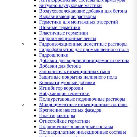
Битумно-каучуковые мастики
Воздухововлекающие добавки для бетона
Выравнивающие растворы
Герметики для монтажных отверстий
Шовные герметики
Эластичные герметики
Гидроизоляционные ленты
Гидроизоляционные цементные растворы
Гидрофобизатор для промышленного пола
Гидрошпонки
Добавки для водонепроницаемости бетона
Добавки для бетона
Заполнитель инъекционных смол
Защитные покрытия наливного пола
Кольматирующые добавки
Игнибитор коррозии
Набухающие герметики
Полиуретановые подливочные растворы
Микроцементные инъекционные составы
Крепление навесных фасадов
Пластификаторы
Огнестойкие герметики
Подливочные эпоксидные составы
Полиакрилатные инъекционные составы