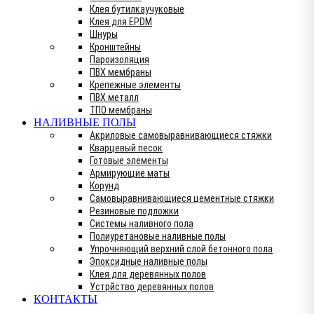
Клея бутилкаучуковые
Клея для EPDM
Шнуры
Кронштейны
Пароизоляция
ПВХ мембраны
Крепежные элементы
ПВХ металл
ТПО мембраны
НАЛИВНЫЕ ПОЛЫ
Акриловые самовыравнивающиеся стяжки
Кварцевый песок
Готовые элементы
Армирующие маты
Корунд
Самовыравнивающиеся цементные стяжки
Резиновые подложки
Системы наливного пола
Полиуретановые наливные полы
Упрочняющий верхний слой бетонного пола
Эпоксидные наливные полы
Клея для деревянных полов
Устрйство деревянных полов
КОНТАКТЫ