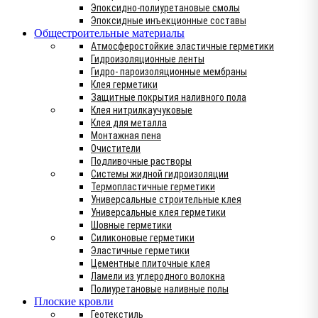
Эпоксидно-полиуретановые смолы
Эпоксидные инъекционные составы
Общестроительные материалы
Атмосферостойкие эластичные герметики
Гидроизоляционные ленты
Гидро- пароизоляционные мембраны
Клея герметики
Защитные покрытия наливного пола
Клея нитрилкаучуковые
Клея для металла
Монтажная пена
Очистители
Подливочные растворы
Системы жидной гидроизоляции
Термопластичные герметики
Универсальные строительные клея
Универсальные клея герметики
Шовные герметики
Силиконовые герметики
Эластичные герметики
Цементные плиточные клея
Ламели из углеродного волокна
Полиуретановые наливные полы
Плоские кровли
Геотекстиль