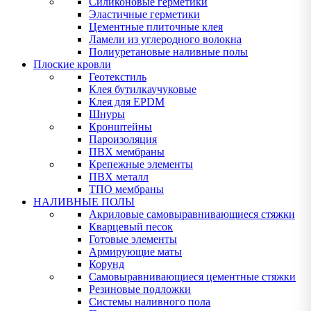
Силиконовые герметики
Эластичные герметики
Цементные плиточные клея
Ламели из углеродного волокна
Полиуретановые наливные полы
Плоские кровли
Геотекстиль
Клея бутилкаучуковые
Клея для EPDM
Шнуры
Кронштейны
Пароизоляция
ПВХ мембраны
Крепежные элементы
ПВХ металл
ТПО мембраны
НАЛИВНЫЕ ПОЛЫ
Акриловые самовыравнивающиеся стяжки
Кварцевый песок
Готовые элементы
Армирующие маты
Корунд
Самовыравнивающиеся цементные стяжки
Резиновые подложки
Системы наливного пола