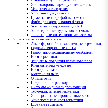
Стабилизирующие добавки
Углеводороные армирующие холсты
Ускорители твердения
Уплотняющие добавки
Цементные гидрофобные смеси
Фибра для армирования бетона
Ускорители твердления для PU
Эпоксидно-полиуретановые смолы
Эпоксидные инъекционные составы
Общестроительные материалы
Атмосферостойкие эластичные герметики
Гидроизоляционные ленты
Гидро- пароизоляционные мембраны
Клея герметики
Защитные покрытия наливного пола
Клея нитрилкаучуковые
Клея для металла
Монтажная пена
Очистители
Подливочные растворы
Системы жидной гидроизоляции
Термопластичные герметики
Универсальные строительные клея
Универсальные клея герметики
Шовные герметики