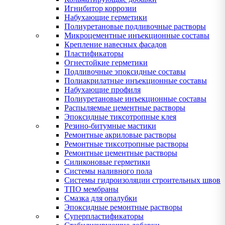
Игнибитор коррозии
Набухающие герметики
Полиуретановые подливочные растворы
Микроцементные инъекционные составы
Крепление навесных фасадов
Пластификаторы
Огнестойкие герметики
Подливочные эпоксидные составы
Полиакрилатные инъекционные составы
Набухающие профиля
Полиуретановые инъекционные составы
Распыляемые цементные растворы
Эпоксидные тиксотропные клея
Резино-битумные мастики
Ремонтные акриловые растворы
Ремонтные тиксотропные растворы
Ремонтные цементные растворы
Силиконовые герметики
Системы наливного пола
Системы гидроизоляции строительных швов
ТПО мембраны
Смазка для опалубки
Эпоксидные ремонтные растворы
Суперпластификаторы