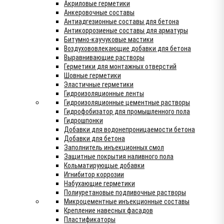
Акриловые герметики
Анкеровочные составы
Антиадгезионные составы для бетона
Антикоррозиеные составы для арматуры
Битумно-каучуковые мастики
Воздухововлекающие добавки для бетона
Выравнивающие растворы
Герметики для монтажных отверстий
Шовные герметики
Эластичные герметики
Гидроизоляционные ленты
Гидроизоляционные цементные растворы
Гидрофобизатор для промышленного пола
Гидрошпонки
Добавки для водонепроницаемости бетона
Добавки для бетона
Заполнитель инъекционных смол
Защитные покрытия наливного пола
Кольматирующые добавки
Игнибитор коррозии
Набухающие герметики
Полиуретановые подливочные растворы
Микроцементные инъекционные составы
Крепление навесных фасадов
Пластификаторы