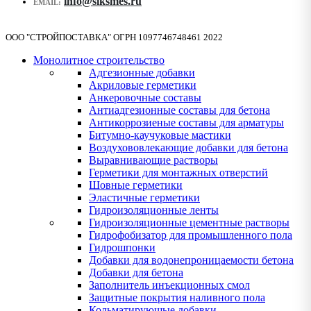
info@siksmes.ru
EMAIL:
ООО "СТРОЙПОСТАВКА" ОГРН 1097746748461 2022
Монолитное строительство
Адгезионные добавки
Акриловые герметики
Анкеровочные составы
Антиадгезионные составы для бетона
Антикоррозиеные составы для арматуры
Битумно-каучуковые мастики
Воздухововлекающие добавки для бетона
Выравнивающие растворы
Герметики для монтажных отверстий
Шовные герметики
Эластичные герметики
Гидроизоляционные ленты
Гидроизоляционные цементные растворы
Гидрофобизатор для промышленного пола
Гидрошпонки
Добавки для водонепроницаемости бетона
Добавки для бетона
Заполнитель инъекционных смол
Защитные покрытия наливного пола
Кольматирующые добавки