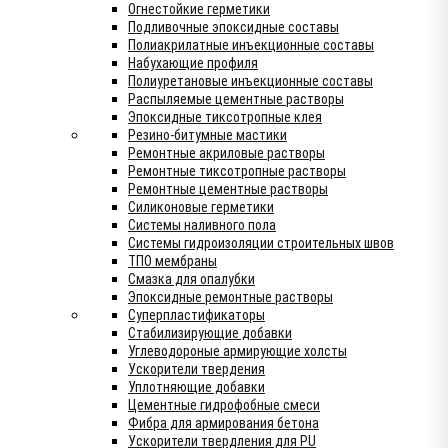
Огнестойкие герметики
Подливочные эпоксидные составы
Полиакрилатные инъекционные составы
Набухающие профиля
Полиуретановые инъекционные составы
Распыляемые цементные растворы
Эпоксидные тиксотропные клея
Резино-битумные мастики
Ремонтные акриловые растворы
Ремонтные тиксотропные растворы
Ремонтные цементные растворы
Силиконовые герметики
Системы наливного пола
Системы гидроизоляции строительных швов
ТПО мембраны
Смазка для опалубки
Эпоксидные ремонтные растворы
Суперпластификаторы
Стабилизирующие добавки
Углеводороные армирующие холсты
Ускорители твердения
Уплотняющие добавки
Цементные гидрофобные смеси
Фибра для армирования бетона
Ускорители твердления для PU