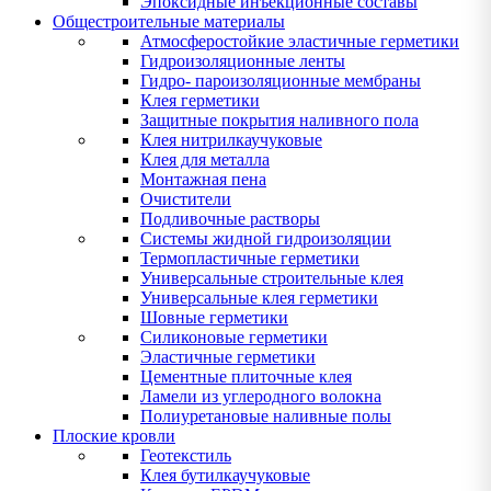
Эпоксидные инъекционные составы
Общестроительные материалы
Атмосферостойкие эластичные герметики
Гидроизоляционные ленты
Гидро- пароизоляционные мембраны
Клея герметики
Защитные покрытия наливного пола
Клея нитрилкаучуковые
Клея для металла
Монтажная пена
Очистители
Подливочные растворы
Системы жидной гидроизоляции
Термопластичные герметики
Универсальные строительные клея
Универсальные клея герметики
Шовные герметики
Силиконовые герметики
Эластичные герметики
Цементные плиточные клея
Ламели из углеродного волокна
Полиуретановые наливные полы
Плоские кровли
Геотекстиль
Клея бутилкаучуковые