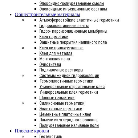
Эпоксидно-полиуретановые смолы
Эпоксидные инъекционные составы
Общестроительные материалы
Атмосферостойкие эластичные герметики
Гидроизоляционные ленты
Гидро- пароизоляционные мембраны
Клея герметики
Защитные покрытия наливного пола
Клея нитрилкаучуковые
Клея для металла
Монтажная пена
Очистители
Подливочные растворы
Системы жидной гидроизоляции
Термопластичные герметики
Универсальные строительные клея
Универсальные клея герметики
Шовные герметики
Силиконовые герметики
Эластичные герметики
Цементные плиточные клея
Ламели из углеродного волокна
Полиуретановые наливные полы
Плоские кровли
Геотекстиль