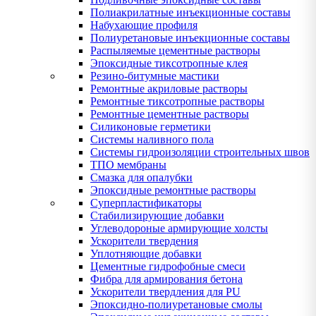
Полиакрилатные инъекционные составы
Набухающие профиля
Полиуретановые инъекционные составы
Распыляемые цементные растворы
Эпоксидные тиксотропные клея
Резино-битумные мастики
Ремонтные акриловые растворы
Ремонтные тиксотропные растворы
Ремонтные цементные растворы
Силиконовые герметики
Системы наливного пола
Системы гидроизоляции строительных швов
ТПО мембраны
Смазка для опалубки
Эпоксидные ремонтные растворы
Суперпластификаторы
Стабилизирующие добавки
Углеводороные армирующие холсты
Ускорители твердения
Уплотняющие добавки
Цементные гидрофобные смеси
Фибра для армирования бетона
Ускорители твердления для PU
Эпоксидно-полиуретановые смолы