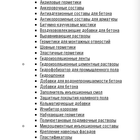
Акриловые герметики
Анкеровочные составы
Антиадгезионные составы для бетона
Антикоррозиеные составы для арматуры
Битумно-каучуковые мастики
Воздухововлекающие добавки для бетона
Выравнивающие растворы
Герметики для монтажных отверстий
Шовные герметики
Эластичные герметики
Гидроизоляционные ленты
Гидроизоляционные цементные растворы
Гидрофобизатор для промышленного пола
Гидрошпонки
Добавки для водонепроницаемости бетона
Добавки для бетона
Заполнитель инъекционных смол
Защитные покрытия наливного пола
Кольматирующые добавки
Игнибитор коррозии
Набухающие герметики
Полиуретановые подливочные растворы
Микроцементные инъекционные составы
Крепление навесных фасадов
Пластификаторы