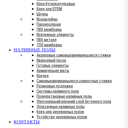
Клея бутилкаучуковые
Клея для EPDM
Шнуры
Кронштейны
Пароизоляция
ПВХ мембраны
Крепежные элементы
ПВХ металл
ТПО мембраны
НАЛИВНЫЕ ПОЛЫ
Акриловые самовыравнивающиеся стяжки
Кварцевый песок
Готовые элементы
Армирующие маты
Корунд
Самовыравнивающиеся цементные стяжки
Резиновые подложки
Системы наливного пола
Полиуретановые наливные полы
Упрочняющий верхний слой бетонного пола
Эпоксидные наливные полы
Клея для деревянных полов
Устрйство деревянных полов
КОНТАКТЫ