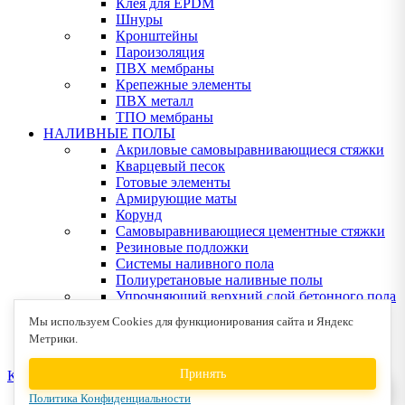
Клея для EPDM
Шнуры
Кронштейны
Пароизоляция
ПВХ мембраны
Крепежные элементы
ПВХ металл
ТПО мембраны
НАЛИВНЫЕ ПОЛЫ
Акриловые самовыравнивающиеся стяжки
Кварцевый песок
Готовые элементы
Армирующие маты
Корунд
Самовыравнивающиеся цементные стяжки
Резиновые подложки
Системы наливного пола
Полиуретановые наливные полы
Упрочняющий верхний слой бетонного пола
Эпоксидные наливные полы
Мы используем Cookies для функционирования сайта и Яндекс
Клея для деревянных полов
Метрики.
Устрйство деревянных полов
Принять
КОНТАКТЫ
Политика Конфиденциальности