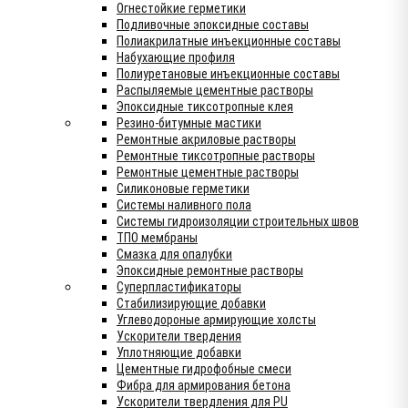
Огнестойкие герметики
Подливочные эпоксидные составы
Полиакрилатные инъекционные составы
Набухающие профиля
Полиуретановые инъекционные составы
Распыляемые цементные растворы
Эпоксидные тиксотропные клея
Резино-битумные мастики
Ремонтные акриловые растворы
Ремонтные тиксотропные растворы
Ремонтные цементные растворы
Силиконовые герметики
Системы наливного пола
Системы гидроизоляции строительных швов
ТПО мембраны
Смазка для опалубки
Эпоксидные ремонтные растворы
Суперпластификаторы
Стабилизирующие добавки
Углеводороные армирующие холсты
Ускорители твердения
Уплотняющие добавки
Цементные гидрофобные смеси
Фибра для армирования бетона
Ускорители твердления для PU