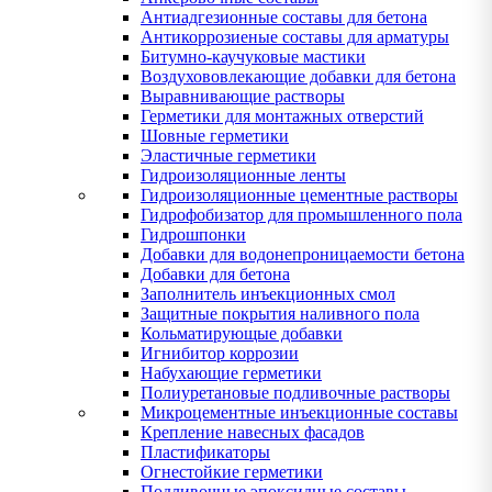
Антиадгезионные составы для бетона
Антикоррозиеные составы для арматуры
Битумно-каучуковые мастики
Воздухововлекающие добавки для бетона
Выравнивающие растворы
Герметики для монтажных отверстий
Шовные герметики
Эластичные герметики
Гидроизоляционные ленты
Гидроизоляционные цементные растворы
Гидрофобизатор для промышленного пола
Гидрошпонки
Добавки для водонепроницаемости бетона
Добавки для бетона
Заполнитель инъекционных смол
Защитные покрытия наливного пола
Кольматирующые добавки
Игнибитор коррозии
Набухающие герметики
Полиуретановые подливочные растворы
Микроцементные инъекционные составы
Крепление навесных фасадов
Пластификаторы
Огнестойкие герметики
Подливочные эпоксидные составы