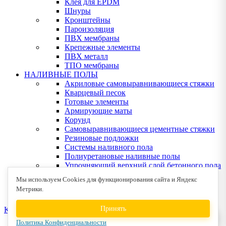
Клея для EPDM
Шнуры
Кронштейны
Пароизоляция
ПВХ мембраны
Крепежные элементы
ПВХ металл
ТПО мембраны
НАЛИВНЫЕ ПОЛЫ
Акриловые самовыравнивающиеся стяжки
Кварцевый песок
Готовые элементы
Армирующие маты
Корунд
Самовыравнивающиеся цементные стяжки
Резиновые подложки
Системы наливного пола
Полиуретановые наливные полы
Упрочняющий верхний слой бетонного пола
Эпоксидные наливные полы
Мы используем Cookies для функционирования сайта и Яндекс
Клея для деревянных полов
Метрики.
Устрйство деревянных полов
Принять
КОНТАКТЫ
Политика Конфиденциальности