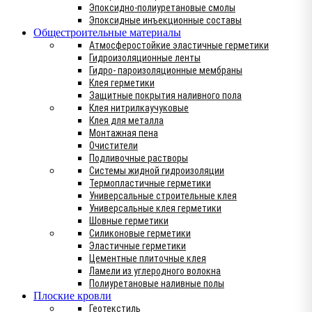
Эпоксидно-полиуретановые смолы
Эпоксидные инъекционные составы
Общестроительные материалы
Атмосферостойкие эластичные герметики
Гидроизоляционные ленты
Гидро- пароизоляционные мембраны
Клея герметики
Защитные покрытия наливного пола
Клея нитрилкаучуковые
Клея для металла
Монтажная пена
Очистители
Подливочные растворы
Системы жидной гидроизоляции
Термопластичные герметики
Универсальные строительные клея
Универсальные клея герметики
Шовные герметики
Силиконовые герметики
Эластичные герметики
Цементные плиточные клея
Ламели из углеродного волокна
Полиуретановые наливные полы
Плоские кровли
Геотекстиль