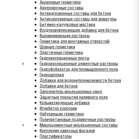
Акриловые герметики
Анкеровочные составы
Антиадгезионные составы для бетона
Антикоррозиеные составы для арматуры
Битумно-каучуковые мастики
Воздухововлекающие добавки для бетона
Выравнивающие растворы
Герметики для монтажных отверстий
Шовные герметики
Эластичные герметики
Гидроизоляционные ленты
Гидроизоляционные цементные растворы
Гидрофобизатор для промышленного пола
Гидрошпонки
Добавки для водонепроницаемости бетона
Добавки для бетона
Заполнитель инъекционных смол
Защитные покрытия наливного пола
Кольматирующые добавки
Игнибитор коррозии
Набухающие герметики
Полиуретановые подливочные растворы
Микроцементные инъекционные составы
Крепление навесных фасадов
Пластификаторы