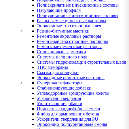
Полиакрилатные инъекционные составы
Набухающие профиля
Полиуретановые инъекционные составы
Распыляемые цементные растворы
Эпоксидные тиксотропные клея
Резино-битумные мастики
Ремонтные акриловые растворы
Ремонтные тиксотропные растворы
Ремонтные цементные растворы
Силиконовые герметики
Системы наливного пола
Системы гидроизоляции строительных швов
ТПО мембраны
Смазка для опалубки
Эпоксидные ремонтные растворы
Суперпластификаторы
Стабилизирующие добавки
Углеводороные армирующие холсты
Ускорители твердения
Уплотняющие добавки
Цементные гидрофобные смеси
Фибра для армирования бетона
Ускорители твердления для PU
Эпоксидно-полиуретановые смолы