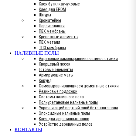
Клея бутилкаучуковые
Клея для EPDM
Шнуры
Кронштейны
Пароизоляция
ПВХ мембраны
Крепежные элементы
ПВХ металл
ТПО мембраны
НАЛИВНЫЕ ПОЛЫ
Акриловые самовыравнивающиеся стяжки
Кварцевый песок
Готовые элементы
Армирующие маты
Корунд
Самовыравнивающиеся цементные стяжки
Резиновые подложки
Системы наливного пола
Полиуретановые наливные полы
Упрочняющий верхний слой бетонного пола
Эпоксидные наливные полы
Клея для деревянных полов
Устрйство деревянных полов
КОНТАКТЫ