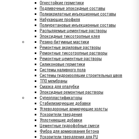
Огнестойкие герметики
Подливочные эпоксидные составы
Полиакрилатные инъекционные составы
Набухающие профиля
Полиуретановые инъекционные составы
Распыляемые цементные растворы
Эпоксидные тиксотропные клея
Резино-битумные мастики
Ремонтные акриловые растворы
Ремонтные тиксотропные растворы
Ремонтные цементные растворы
Силиконовые герметики
Системы наливного пола
Системы гидроизоляции строительных швов
ТПО мембраны
Смазка для опалубки
Эпоксидные ремонтные растворы
Суперпластификаторы
Стабилизирующие добавки
Углеводороные армирующие холсты
Ускорители твердения
Уплотняющие добавки
Цементные гидрофобные смеси
Фибра для армирования бетона
Ускорители твердления для PU