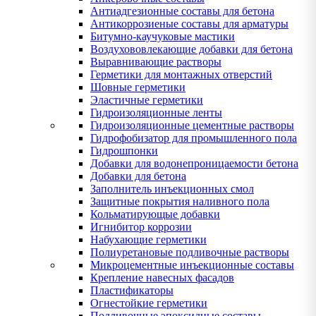
Антиадгезионные составы для бетона
Антикоррозиеные составы для арматуры
Битумно-каучуковые мастики
Воздухововлекающие добавки для бетона
Выравнивающие растворы
Герметики для монтажных отверстий
Шовные герметики
Эластичные герметики
Гидроизоляционные ленты
Гидроизоляционные цементные растворы
Гидрофобизатор для промышленного пола
Гидрошпонки
Добавки для водонепроницаемости бетона
Добавки для бетона
Заполнитель инъекционных смол
Защитные покрытия наливного пола
Кольматирующые добавки
Игнибитор коррозии
Набухающие герметики
Полиуретановые подливочные растворы
Микроцементные инъекционные составы
Крепление навесных фасадов
Пластификаторы
Огнестойкие герметики
Подливочные эпоксидные составы