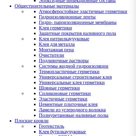
Эпоксидные инъекционные составы
Общестроительные материалы
Атмосферостойкие эластичные герметики
Гидроизоляционные ленты
Гидро- пароизоляционные мембраны
Клея герметики
Защитные покрытия наливного пола
Клея нитрилкаучуковые
Клея для металла
Монтажная пена
Очистители
Подливочные растворы
Системы жидной гидроизоляции
Термопластичные герметики
Универсальные строительные клея
Универсальные клея герметики
Шовные герметики
Силиконовые герметики
Эластичные герметики
Цементные плиточные клея
Ламели из углеродного волокна
Полиуретановые наливные полы
Плоские кровли
Геотекстиль
Клея бутилкаучуковые