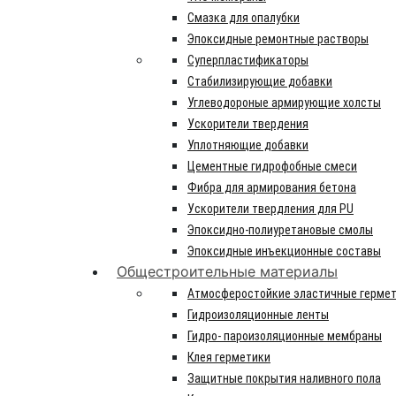
Смазка для опалубки
Эпоксидные ремонтные растворы
Суперпластификаторы
Стабилизирующие добавки
Углеводороные армирующие холсты
Ускорители твердения
Уплотняющие добавки
Цементные гидрофобные смеси
Фибра для армирования бетона
Ускорители твердления для PU
Эпоксидно-полиуретановые смолы
Эпоксидные инъекционные составы
Общестроительные материалы
Атмосферостойкие эластичные герме
Гидроизоляционные ленты
Гидро- пароизоляционные мембраны
Клея герметики
Защитные покрытия наливного пола