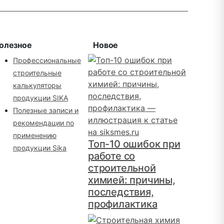
олезное
Новое
Профессиональные
строительные
калькуляторы
продукции SIKA
Полезные записи и
рекомендации по
применению
Топ-10 ошибок при
продукции Sika
работе со
строительной
химией: причины,
последствия,
профилактика