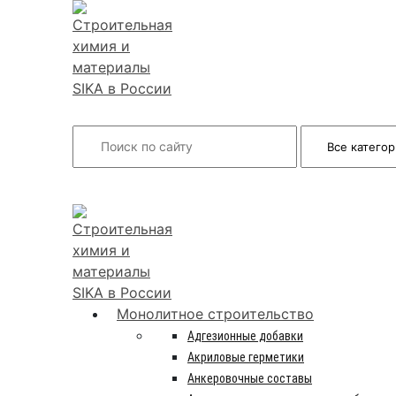
Search
INFO@SIKSMES.RU
Монолитное строительство
Адгезионные добавки
Акриловые герметики
Анкеровочные составы