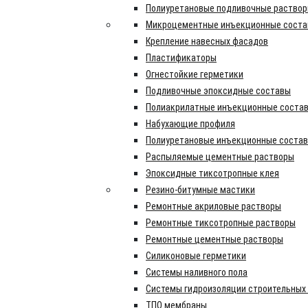
Полиуретановые подливочные раство
Микроцементные инъекционные сост
Крепление навесных фасадов
Пластификаторы
Огнестойкие герметики
Подливочные эпоксидные составы
Полиакрилатные инъекционные соста
Набухающие профиля
Полиуретановые инъекционные соста
Распыляемые цементные растворы
Эпоксидные тиксотропные клея
Резино-битумные мастики
Ремонтные акриловые растворы
Ремонтные тиксотропные растворы
Ремонтные цементные растворы
Силиконовые герметики
Системы наливного пола
Системы гидроизоляции строительных
ТПО мембраны