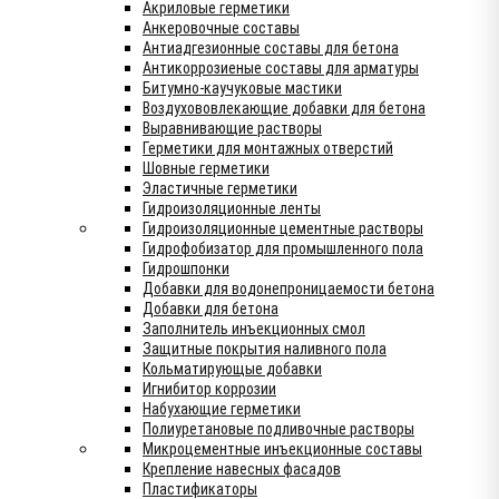
Акриловые герметики
Анкеровочные составы
Антиадгезионные составы для бетона
Антикоррозиеные составы для арматуры
Битумно-каучуковые мастики
Воздухововлекающие добавки для бетона
Выравнивающие растворы
Герметики для монтажных отверстий
Шовные герметики
Эластичные герметики
Гидроизоляционные ленты
Гидроизоляционные цементные растворы
Гидрофобизатор для промышленного пола
Гидрошпонки
Добавки для водонепроницаемости бетона
Добавки для бетона
Заполнитель инъекционных смол
Защитные покрытия наливного пола
Кольматирующые добавки
Игнибитор коррозии
Набухающие герметики
Полиуретановые подливочные растворы
Микроцементные инъекционные составы
Крепление навесных фасадов
Пластификаторы