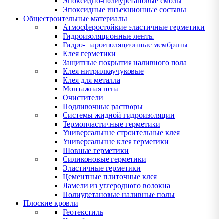
Эпоксидно-полиуретановые смолы
Эпоксидные инъекционные составы
Общестроительные материалы
Атмосферостойкие эластичные герметики
Гидроизоляционные ленты
Гидро- пароизоляционные мембраны
Клея герметики
Защитные покрытия наливного пола
Клея нитрилкаучуковые
Клея для металла
Монтажная пена
Очистители
Подливочные растворы
Системы жидной гидроизоляции
Термопластичные герметики
Универсальные строительные клея
Универсальные клея герметики
Шовные герметики
Силиконовые герметики
Эластичные герметики
Цементные плиточные клея
Ламели из углеродного волокна
Полиуретановые наливные полы
Плоские кровли
Геотекстиль