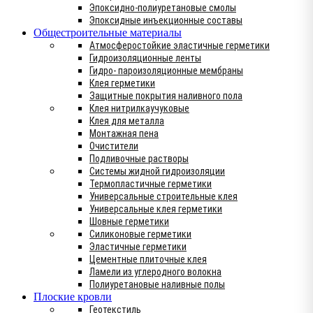
Эпоксидно-полиуретановые смолы
Эпоксидные инъекционные составы
Общестроительные материалы
Атмосферостойкие эластичные герметики
Гидроизоляционные ленты
Гидро- пароизоляционные мембраны
Клея герметики
Защитные покрытия наливного пола
Клея нитрилкаучуковые
Клея для металла
Монтажная пена
Очистители
Подливочные растворы
Системы жидной гидроизоляции
Термопластичные герметики
Универсальные строительные клея
Универсальные клея герметики
Шовные герметики
Силиконовые герметики
Эластичные герметики
Цементные плиточные клея
Ламели из углеродного волокна
Полиуретановые наливные полы
Плоские кровли
Геотекстиль