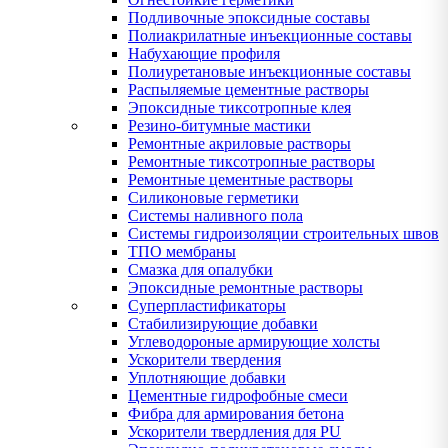
Подливочные эпоксидные составы
Полиакрилатные инъекционные составы
Набухающие профиля
Полиуретановые инъекционные составы
Распыляемые цементные растворы
Эпоксидные тиксотропные клея
Резино-битумные мастики
Ремонтные акриловые растворы
Ремонтные тиксотропные растворы
Ремонтные цементные растворы
Силиконовые герметики
Системы наливного пола
Системы гидроизоляции строительных швов
ТПО мембраны
Смазка для опалубки
Эпоксидные ремонтные растворы
Суперпластификаторы
Стабилизирующие добавки
Углеводороные армирующие холсты
Ускорители твердения
Уплотняющие добавки
Цементные гидрофобные смеси
Фибра для армирования бетона
Ускорители твердления для PU