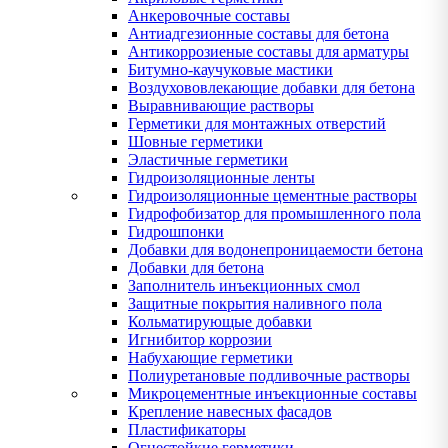
Анкеровочные составы
Антиадгезионные составы для бетона
Антикоррозиеные составы для арматуры
Битумно-каучуковые мастики
Воздухововлекающие добавки для бетона
Выравнивающие растворы
Герметики для монтажных отверстий
Шовные герметики
Эластичные герметики
Гидроизоляционные ленты
Гидроизоляционные цементные растворы
Гидрофобизатор для промышленного пола
Гидрошпонки
Добавки для водонепроницаемости бетона
Добавки для бетона
Заполнитель инъекционных смол
Защитные покрытия наливного пола
Кольматирующые добавки
Игнибитор коррозии
Набухающие герметики
Полиуретановые подливочные растворы
Микроцементные инъекционные составы
Крепление навесных фасадов
Пластификаторы
Огнестойкие герметики