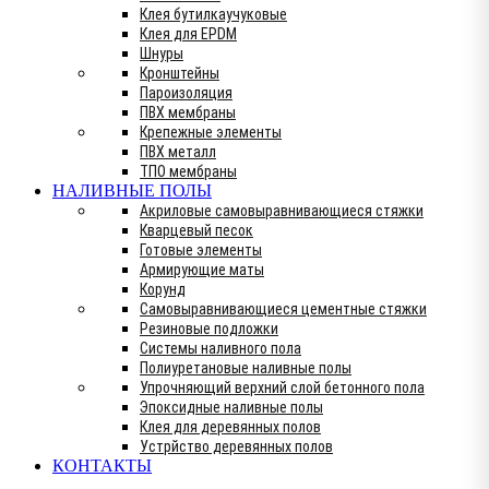
Клея бутилкаучуковые
Клея для EPDM
Шнуры
Кронштейны
Пароизоляция
ПВХ мембраны
Крепежные элементы
ПВХ металл
ТПО мембраны
НАЛИВНЫЕ ПОЛЫ
Акриловые самовыравнивающиеся стяжки
Кварцевый песок
Готовые элементы
Армирующие маты
Корунд
Самовыравнивающиеся цементные стяжки
Резиновые подложки
Системы наливного пола
Полиуретановые наливные полы
Упрочняющий верхний слой бетонного пола
Эпоксидные наливные полы
Клея для деревянных полов
Устрйство деревянных полов
КОНТАКТЫ