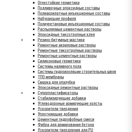
Огнестойкие герметики
Подливочные эпоксидные составы
Полиакрилатные инъекционные составы
Набухающие профиля
Полиуретановые инъекционные составы
Распыляемые цементные растворы
Эпоксидные тиксотропные клея
Резино-битумные мастики
Ремонтные акриловые растворы
Ремонтные тиксотропные растворы
Ремонтные цементные растворы
Силиконовые герметики
Системы наливного пола
Системы гидроизоляции строительных швов
ТПО мембраны
Смазка для опалубки
Эпоксидные ремонтные растворы
Суперпластификаторы
Стабилизирующие добавки
Углеводороные армирующие холсты
Ускорители твердения
Уплотняющие добавки
Цементные гидрофобные смеси
Фибра для армирования бетона
Ускорители твердления для PU