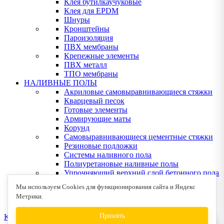
Клея бутилкаучуковые
Клея для EPDM
Шнуры
Кронштейны
Пароизоляция
ПВХ мембраны
Крепежные элементы
ПВХ металл
ТПО мембраны
НАЛИВНЫЕ ПОЛЫ
Акриловые самовыравнивающиеся стяжки
Кварцевый песок
Готовые элементы
Армирующие маты
Корунд
Самовыравнивающиеся цементные стяжки
Резиновые подложки
Системы наливного пола
Полиуретановые наливные полы
Упрочняющий верхний слой бетонного пола
Эпоксидные наливные полы
Мы используем Cookies для функционирования сайта и Яндекс
Клея для деревянных полов
Метрики.
Устрйство деревянных полов
Принять
КОНТАКТЫ