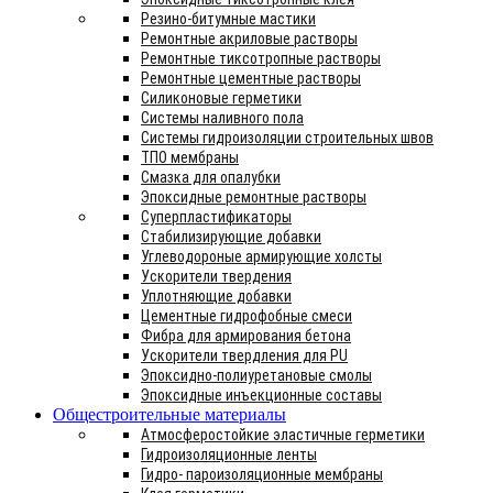
Резино-битумные мастики
Ремонтные акриловые растворы
Ремонтные тиксотропные растворы
Ремонтные цементные растворы
Силиконовые герметики
Системы наливного пола
Системы гидроизоляции строительных швов
ТПО мембраны
Смазка для опалубки
Эпоксидные ремонтные растворы
Суперпластификаторы
Стабилизирующие добавки
Углеводороные армирующие холсты
Ускорители твердения
Уплотняющие добавки
Цементные гидрофобные смеси
Фибра для армирования бетона
Ускорители твердления для PU
Эпоксидно-полиуретановые смолы
Эпоксидные инъекционные составы
Общестроительные материалы
Атмосферостойкие эластичные герметики
Гидроизоляционные ленты
Гидро- пароизоляционные мембраны