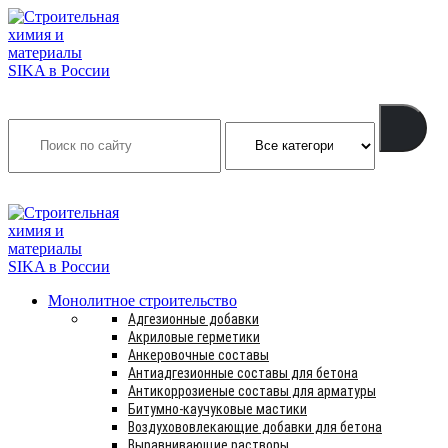
Search
INFO@SIKSMES.RU
Монолитное строительство
Адгезионные добавки
Акриловые герметики
Анкеровочные составы
Антиадгезионные составы для бетона
Антикоррозиеные составы для арматуры
Битумно-каучуковые мастики
Воздухововлекающие добавки для бетона
Выравнивающие растворы