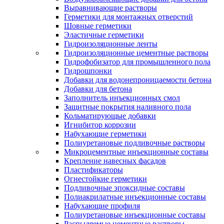
Выравнивающие растворы
Герметики для монтажных отверстий
Шовные герметики
Эластичные герметики
Гидроизоляционные ленты
Гидроизоляционные цементные растворы
Гидрофобизатор для промышленного пола
Гидрошпонки
Добавки для водонепроницаемости бетона
Добавки для бетона
Заполнитель инъекционных смол
Защитные покрытия наливного пола
Кольматирующые добавки
Игнибитор коррозии
Набухающие герметики
Полиуретановые подливочные растворы
Микроцементные инъекционные составы
Крепление навесных фасадов
Пластификаторы
Огнестойкие герметики
Подливочные эпоксидные составы
Полиакрилатные инъекционные составы
Набухающие профиля
Полиуретановые инъекционные составы
Распыляемые цементные растворы