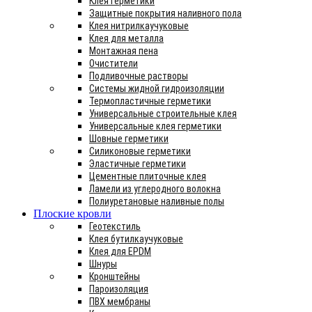
Клея герметики
Защитные покрытия наливного пола
Клея нитрилкаучуковые
Клея для металла
Монтажная пена
Очистители
Подливочные растворы
Системы жидной гидроизоляции
Термопластичные герметики
Универсальные строительные клея
Универсальные клея герметики
Шовные герметики
Силиконовые герметики
Эластичные герметики
Цементные плиточные клея
Ламели из углеродного волокна
Полиуретановые наливные полы
Плоские кровли
Геотекстиль
Клея бутилкаучуковые
Клея для EPDM
Шнуры
Кронштейны
Пароизоляция
ПВХ мембраны