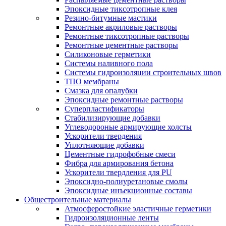
Эпоксидные тиксотропные клея
Резино-битумные мастики
Ремонтные акриловые растворы
Ремонтные тиксотропные растворы
Ремонтные цементные растворы
Силиконовые герметики
Системы наливного пола
Системы гидроизоляции строительных швов
ТПО мембраны
Смазка для опалубки
Эпоксидные ремонтные растворы
Суперпластификаторы
Стабилизирующие добавки
Углеводороные армирующие холсты
Ускорители твердения
Уплотняющие добавки
Цементные гидрофобные смеси
Фибра для армирования бетона
Ускорители твердления для PU
Эпоксидно-полиуретановые смолы
Эпоксидные инъекционные составы
Общестроительные материалы
Атмосферостойкие эластичные герметики
Гидроизоляционные ленты