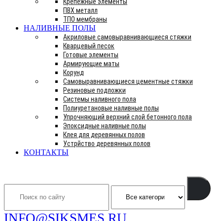
Крепежные элементы
ПВХ металл
ТПО мембраны
НАЛИВНЫЕ ПОЛЫ
Акриловые самовыравнивающиеся стяжки
Кварцевый песок
Готовые элементы
Армирующие маты
Корунд
Самовыравнивающиеся цементные стяжки
Резиновые подложки
Системы наливного пола
Полиуретановые наливные полы
Упрочняющий верхний слой бетонного пола
Эпоксидные наливные полы
Клея для деревянных полов
Устрйство деревянных полов
КОНТАКТЫ
Search
INFO@SIKSMES.RU