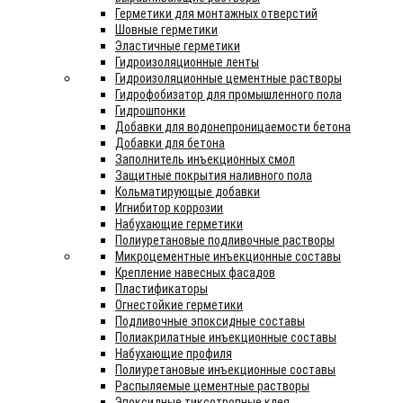
Герметики для монтажных отверстий
Шовные герметики
Эластичные герметики
Гидроизоляционные ленты
Гидроизоляционные цементные растворы
Гидрофобизатор для промышленного пола
Гидрошпонки
Добавки для водонепроницаемости бетона
Добавки для бетона
Заполнитель инъекционных смол
Защитные покрытия наливного пола
Кольматирующые добавки
Игнибитор коррозии
Набухающие герметики
Полиуретановые подливочные растворы
Микроцементные инъекционные составы
Крепление навесных фасадов
Пластификаторы
Огнестойкие герметики
Подливочные эпоксидные составы
Полиакрилатные инъекционные составы
Набухающие профиля
Полиуретановые инъекционные составы
Распыляемые цементные растворы
Эпоксидные тиксотропные клея